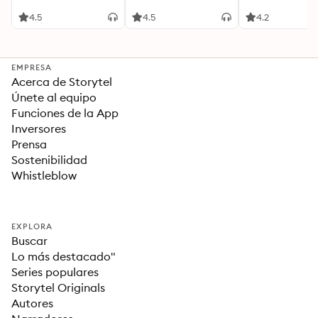
gestiona tus
emociones, mejora tu
4.5
4.5
4.2
vida
EMPRESA
Acerca de Storytel
Únete al equipo
Funciones de la App
Inversores
Prensa
Sostenibilidad
Whistleblow
EXPLORA
Buscar
Lo más destacado"
Series populares
Storytel Originals
Autores