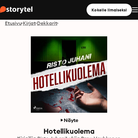
Kokeile ilmaiseksi
Etusivu
Kirjat
Dekkarit
Näyte
Hotellikuolema