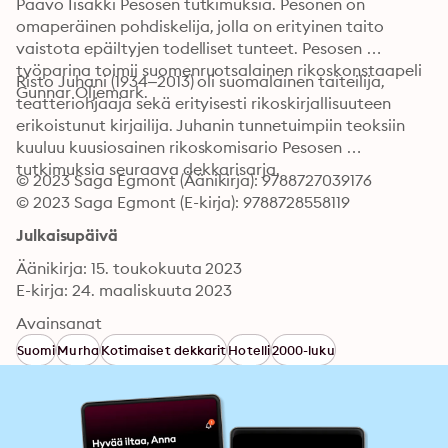
Paavo Iisakki Pesosen tutkimuksia. Pesonen on 
omaperäinen pohdiskelija, jolla on erityinen taito 
vaistota epäiltyjen todelliset tunteet. Pesosen 
työparina toimii suomenruotsalainen rikoskonstaapeli 
Risto Juhani (1934–2013) oli suomalainen taiteilija, 
Gunnar Oljemark. 
teatteriohjaaja sekä erityisesti rikoskirjallisuuteen 
erikoistunut kirjailija. Juhanin tunnetuimpiin teoksiin 
kuuluu kuusiosainen rikoskomisario Pesosen 
tutkimuksia seuraava dekkarisarja.
© 2023 Saga Egmont (Äänikirja): 9788727039176
© 2023 Saga Egmont (E-kirja): 9788728558119
Julkaisupäivä
Äänikirja: 15. toukokuuta 2023
E-kirja: 24. maaliskuuta 2023
Avainsanat
Suomi
Murha
Kotimaiset dekkarit
Hotelli
2000-luku