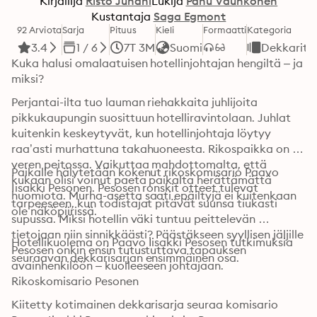
Kirjailija
Risto Juhani
Lukija
Panu Vauhkonen
Kustantaja
Saga Egmont
92 Arviota
Sarja
Pituus
Kieli
Formaatti
Kategoria
3.4
1 / 6
7T 3M
Suomi
Dekkarit
Kuka halusi omalaatuisen hotellinjohtajan hengiltä – ja 
miksi?
Perjantai-ilta tuo lauman riehakkaita juhlijoita 
pikkukaupungin suosittuun hotelliravintolaan. Juhlat 
kuitenkin keskeytyvät, kun hotellinjohtaja löytyy 
raa’asti murhattuna takahuoneesta. Rikospaikka on 
veren peitossa. Vaikuttaa mahdottomalta, että 
Paikalle hälytetään kokenut rikoskomisario Paavo 
kukaan olisi voinut paeta paikalta herättämättä 
Iisakki Pesonen. Pesosen ronskit otteet tulevat 
huomiota. Murha-asetta saati epäiltyjä ei kuitenkaan 
tarpeeseen, kun todistajat pitävät suunsa tiukasti 
ole näköpiirissä. 
supussa. Miksi hotellin väki tuntuu peittelevän 
tietojaan niin sinnikkäästi? Päästäkseen syyllisen jäljille 
Hotellikuolema on Paavo Iisakki Pesosen tutkimuksia 
Pesosen onkin ensin tutustuttava tapauksen 
seuraavan dekkarisarjan ensimmäinen osa.
avainhenkilöön – kuolleeseen johtajaan.
Rikoskomisario Pesonen
Kiitetty kotimainen dekkarisarja seuraa komisario 