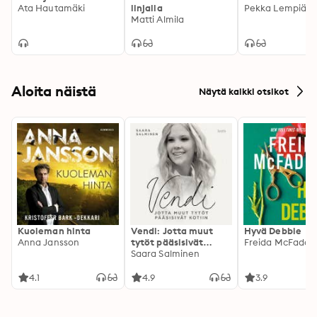
Ata Hautamäki
linjalla
Pekka Lempiäin
Matti Almila
Aloita näistä
Näytä kaikki otsikot
Kuoleman hinta
Vendi: Jotta muut
Hyvä Debbie
Anna Jansson
tytöt pääsisivät
Freida McFadde
kotiin
Saara Salminen
4.1
4.9
3.9