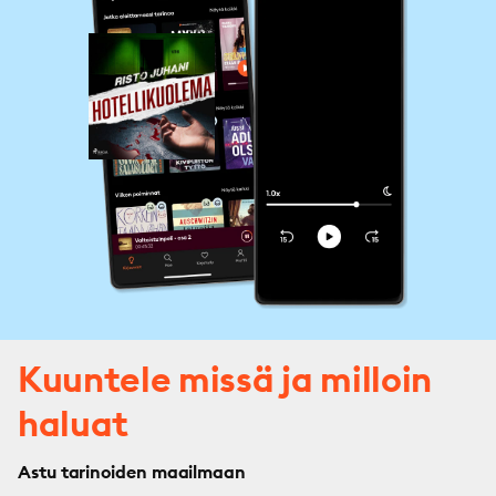
Kuuntele missä ja milloin
haluat
Astu tarinoiden maailmaan