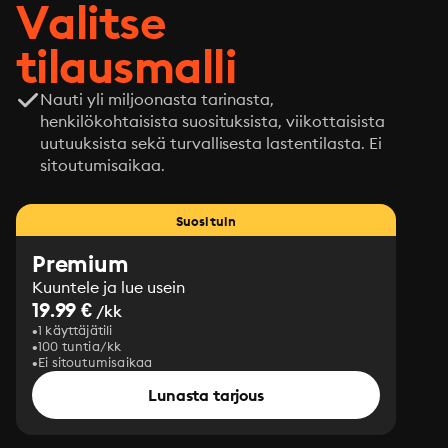
Valitse
tilausmalli
Nauti yli miljoonasta tarinasta,
henkilökohtaisista suosituksista, viikottaisista
uutuuksista sekä turvallisesta lastentilasta. Ei
sitoutumisaikaa.
Suosituin
Premium
Kuuntele ja lue usein
19.99 €
/kk
1 käyttäjätili
100 tuntia/kk
Ei sitoutumisaikaa
Lunasta tarjous