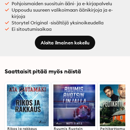
Pohjoismaiden suosituin ääni- ja e-kirjapalvelu
Uppoudu suureen valikoimaan äänikirjoja ja e-
kirjoja
Storytel Original -sisältöjä yksinoikeudella
Ei sitoutumisaikaa
Aloita ilmainen kokeilu
Saattaisit pitää myös näistä
Rikos ja rakkaus
Ruumis Ruotsin
Peltikattomurh