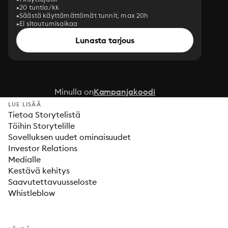
20 tuntia/kk
Säästä käyttämättömät tunnit, max 20h
Ei sitoutumisaikaa
Lunasta tarjous
Minulla on
Kampanjakoodi
LUE LISÄÄ
Tietoa Storytelistä
Töihin Storytelille
Sovelluksen uudet ominaisuudet
Investor Relations
Medialle
Kestävä kehitys
Saavutettavuusseloste
Whistleblow