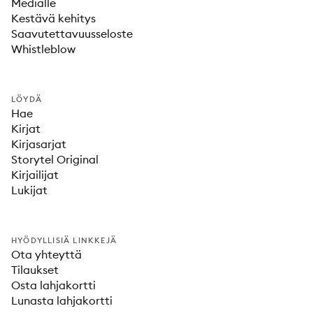
Medialle
Kestävä kehitys
Saavutettavuusseloste
Whistleblow
LÖYDÄ
Hae
Kirjat
Kirjasarjat
Storytel Original
Kirjailijat
Lukijat
HYÖDYLLISIÄ LINKKEJÄ
Ota yhteyttä
Tilaukset
Osta lahjakortti
Lunasta lahjakortti