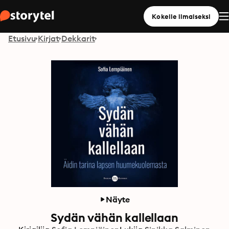
Kokeile ilmaiseksi
Etusivu
Kirjat
Dekkarit
Näyte
Sydän vähän kallellaan