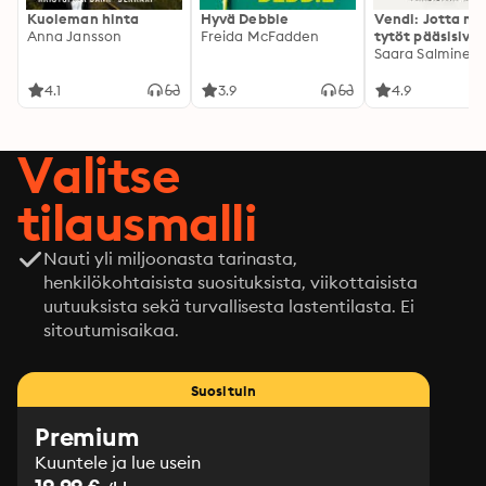
Kuoleman hinta
Hyvä Debbie
Vendi: Jotta mu
Anna Jansson
Freida McFadden
tytöt pääsisivät
kotiin
Saara Salminen
4.1
3.9
4.9
Valitse
tilausmalli
Nauti yli miljoonasta tarinasta,
henkilökohtaisista suosituksista, viikottaisista
uutuuksista sekä turvallisesta lastentilasta. Ei
sitoutumisaikaa.
Suosituin
Premium
Kuuntele ja lue usein