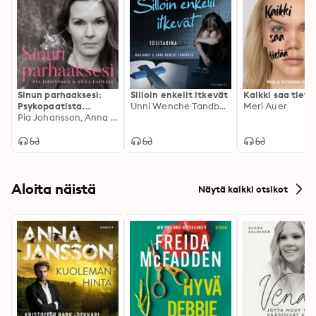
Sinun parhaaksesi:
Silloin enkelit itkevät
Kaikki saa tietä
Psykopaatista
Unni Wenche Tandberg, Marianne
Meri Auer
selviytyminen
Pia Johansson, Anna Carsall
Aloita näistä
Näytä kaikki otsikot