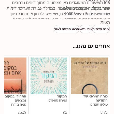
108 השיעורים המאוגדים כאן מצוטטים מתוך דיונים נרחבים 
ספר מוקלט: 29 במרץ 2021
יותר בספריה הקודמים של פמה. במהלך עבודת העריכה דימיתי 
ספר דיגיטלי: 5 בינואר 2018
אותם לקריסטל בעל 108 פאות, שאפשר לבחון אותו מכל כיוון 
שבו תבחרו לפתוח. בתקווה שייטיבו עם קוראים לאין ערוך." 
תגיות
מתוך הקדמת העורכת, אמילי הילבורן סל
עזרה עצמית
גוף ונפש
פראג הוצאה לאור
אחרים גם נהנו...
כוחה המרפא של
המקור
התחילו במקום שב
התודעה
טארה סווארט
נמצאים
טולקו תונדופ
פמה צ'ודרון