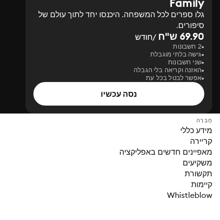
Family
גלו ספרים לכל המשפחה. היכנסו יחד לתוך עולם של
סיפורים.
69.90 ש"ח
/חודש
2 חשבונות
גישה בלתי מוגבלת
שני חשבונות
האזנה וקריאה בלי הגבלה
אפשר לבטל בכל עת
נסה עכשיו
חֶברָה
מידע כללי
קריירה
מאפיינים חדשים באפליקציה
משקיעים
תקשורת
קיימות
Whistleblow