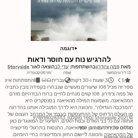
דוגמה
להרגיש נוח עם חוסר ודאות
מאת
פמה צ'ודרון
בהשתתפות:
עדי לב
הוצאה לאור
Storyside
13 דירוגים
משך
שפה
פורמט
קטגוריה
5
3 שעות ו-30 דקות
עברית
התפתחות אישית
ספר זה מכיל 108 שיעורים מעשיים שנבחרו בקפידה מבין כתביה 
של פמה צ'ודרון. 108 קווים מנחים לחיים ברוח הבודהיזם מזרם 
המהאיאנה. משמעות המילה מהאיאנה בסנסקריט היא 
"המרכבה הגדולה", והכוונה היא לדרך המובילה אותנו בהדרגה 
מן העולם הדחוס של ההתעסקות בעצמי אל המרחב העצום של 
© 2021 Storyside (ספר מוקלט): 9789180283113
אחווה עם כל בני האדם ובנות האדם. השיעורים המאוגדים כאן 
תורגם על ידי: דפנה בן יוסף
כוללים היכרות עם חזון המהאיאנה, התנסות בתרגולי מדיטציה 
של המהאיאנה והכוונה ליישום החזון והמדיטציה בחיי היומיום. 
תאריך פרסום