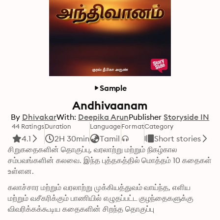
Sample
Andhivaanam
By
Dhivakar
With:
Deepika Arun
Publisher
Storyside IN
44 Ratings
Duration
Language
Format
Category
4.1
2H 30min
Tamil
Short stories
சிறுகதைகளின் தொகுப்பு, வரலாற்று மற்றும் நிகழ்கால 
சம்பவங்களின் கலவை. இந்த புத்தகத்தில் மொத்தம் 10 கதைகள் 
உள்ளன.
கலாச்சார மற்றும் வரலாற்று முக்கியத்துவம் வாய்ந்த, எளிய 
மற்றும் வசீகரிக்கும் பாணியில் எழுதப்பட்ட குழந்தைகளுக்கு 
விவரிக்கக்கூடிய கதைகளின் சிறந்த தொகுப்பு