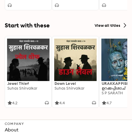
Start with these
View all titles
Jewel Thief
Down Level
URAKKAPPISHA
Suhas Shirvalkar
Suhas Shirvalkar
ഉറക്കപ്പിശാച്
S P SARATH
4.2
4.4
4.7
COMPANY
About