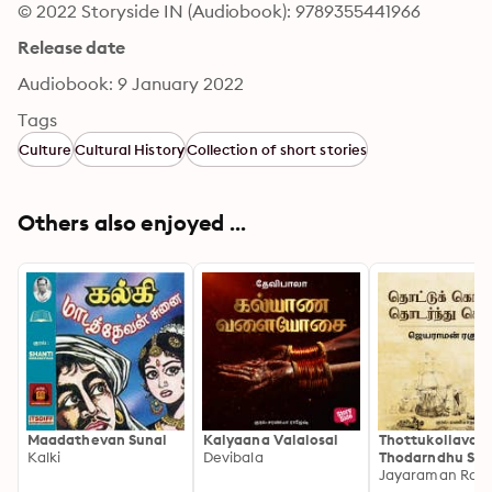
© 2022 Storyside IN (Audiobook): 9789355441966
Release date
Audiobook: 9 January 2022
Tags
Culture
Cultural History
Collection of short stories
Others also enjoyed ...
Maadathevan Sunai
Kalyaana Valaiosai
Thottukollavaa
Kalki
Devibala
Thodarndhu Sel