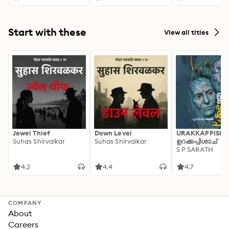
Start with these
View all titles
Jewel Thief
Down Level
URAKKAPPISHA
Suhas Shirvalkar
Suhas Shirvalkar
ഉറക്കപ്പിശാച്
S P SARATH
4.2
4.4
4.7
COMPANY
About
Careers