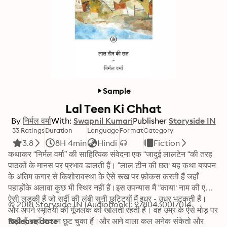
Sample
Lal Teen Ki Chhat
By
निर्मल वर्मा
With:
Swapnil Kumari
Publisher
Storyside IN
33 Ratings
Duration
Language
Format
Category
3.8
8H 4min
Hindi
Fiction
कथाकर “निर्मल वर्मा” की साहित्यिक संवेदना एक “जादुई लालटेन “की तरह 
पाठकों के मानस पर प्रभाव डालती हैं। “लाल टीन की छत' यह कथा बचपन 
के अंतिम कगार से किशोरावस्था के ऐसे रूख पर फ़ोकस करती हैं जहाँ 
पहाड़ोंके अलावा कुछ भी स्थिर नहीं हैं।इस उपन्यास मैं “काया' नाम की एक 
ऐसी लड़की हैं जो सर्दी की लंबी सुनी छुट्टियों मैं इधर - उधर भटकती हैं। 
© 2018 Storyside IN (Audiobook): 9780430017014
और अपने स्मृतियों की गूँजलक को खोलती रहती हैं। वह उम्र के ऐसे मोड़ पर 
खड़ी हैं जहाँ बचपन छूट चुका हैं।और आने वाला कल अनेक संकेतो और 
Release date