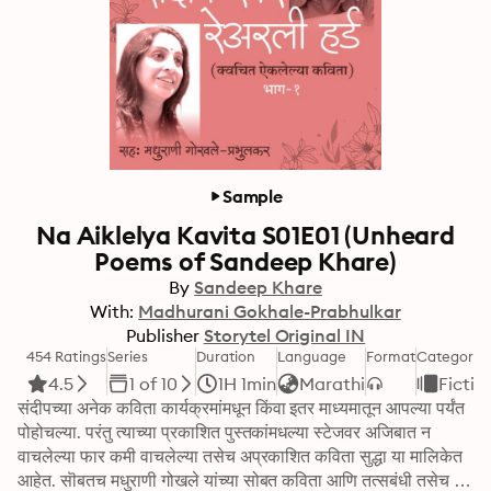
Sample
Na Aiklelya Kavita S01E01 (Unheard
Poems of Sandeep Khare)
By
Sandeep Khare
With:
Madhurani Gokhale-Prabhulkar
Publisher
Storytel Original IN
454 Ratings
Series
Duration
Language
Format
Category
4.5
1 of 10
1H 1min
Marathi
Fictio
संदीपच्या अनेक कविता कार्यक्रमांमधून किंवा इतर माध्यमातून आपल्या पर्यंत 
पोहोचल्या. परंतु त्याच्या प्रकाशित पुस्तकांमधल्या स्टेजवर अजिबात न 
वाचलेल्या फार कमी वाचलेल्या तसेच अप्रकाशित कविता सुद्धा या मालिकेत 
आहेत. सॊबतच मधुराणी गोखले यांच्या सोबत कविता आणि तत्सबंधी तसेच 