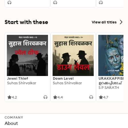
Start with these
View all titles
Jewel Thief
Down Level
URAKKAPPISHA
Suhas Shirvalkar
Suhas Shirvalkar
ഉറക്കപ്പിശാച്
S P SARATH
4.2
4.4
4.7
COMPANY
About