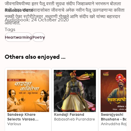
जीवनाविषयीच्या इतर पैलू वरती सुदधा संदीप जिव्हाळ्याने भरभरून बोलला 
आहे. तेव्हा गप्पा संवादासोबत जीवनाचे अनेक नवीन पैलू उलगडणाऱ्या कविता 
Release date
नक्की ऐका स्टोरीटेलवर ,मधुराणी गोखले आणि संदीप खरे यांच्या बहारदार 
Audiobook: 24 October 2020
आवाजात.
Tags
Heartwarming
Poetry
Others also enjoyed ...
Sandeep Khare
Kondaji Farzand
Swarajyachi
Selects Varasa
Babasaheb Purandare
Bhushane - Baji
Kavitecha S01E01
Various
Pasalkar
Aniruddha Rajde