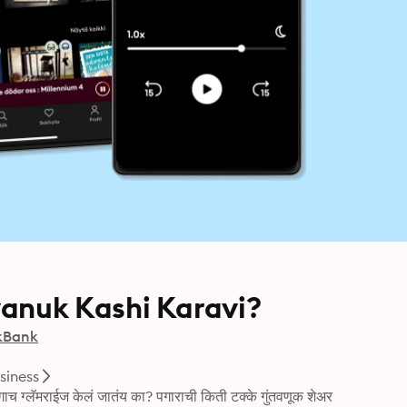
nuk Kashi Karavi?
kBank
siness
गाच ग्लॅमराईज केलं जातंय का? पगाराची किती टक्के गुंतवणूक शेअर 