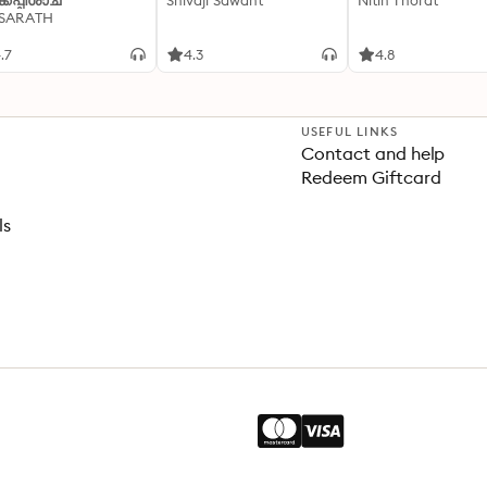
്കപ്പിശാച്
Shivaji Sawant
Nitin Thorat
 SARATH
.7
4.3
4.8
USEFUL LINKS
Contact and help
Redeem Giftcard
ls