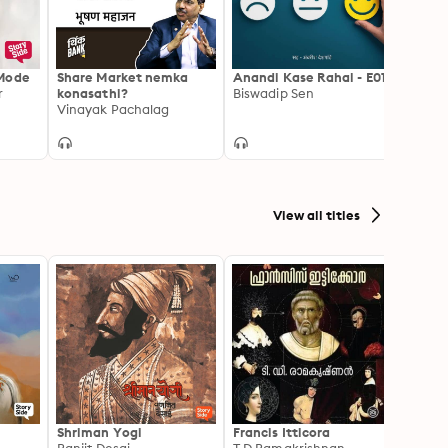
 Mode
Share Market nemka
Anandi Kase Rahal - E01
Shrim
r
konasathi?
Biswadip Sen
Biswa
Vinayak Pachalag
View all titles
Shriman Yogi
Francis Itticora
Amal