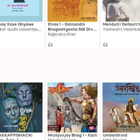
nay Kase Ghyawe
Divas 1 - Dainandin
Mendutil Default
zankar audio cassettes, Dr. Aruna Tijare
Bhagwatgeeta 365 Divas
Yashwant Velanka
Roj Nirupan
Rajendra Kher
AKKAPPISHACH:
Mrutyunjay Bhag 1 - Karn
Umbarkhind