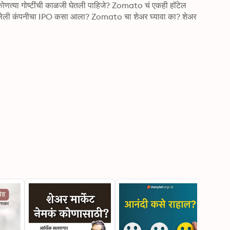
वताना कोणत्या गोष्टींची काळजी घेतली पाहिजे? Zomato चं एकही हॉटेल 
सलेली कंपनीचा IPO कसा आला? Zomato चा शेअर घ्यावा का? शेअर 