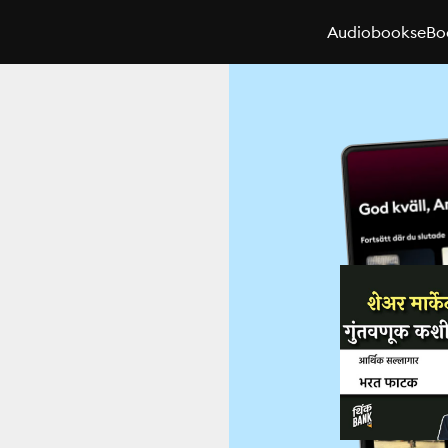
Audiobooks
eBo