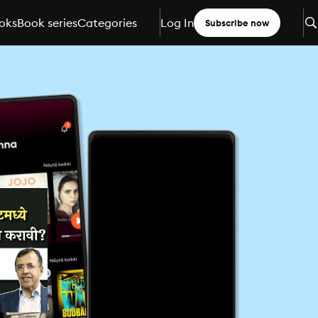
oks
Book series
Categories
Log In
Subscribe now