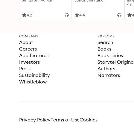
Suhas Shirvalkar
Suhas Shirvalkar
ഉറക
S P
4.2
4.4
4
COMPANY
EXPLORE
About
Search
Careers
Books
App features
Book series
Investors
Storytel Origina
Press
Authors
Sustainability
Narrators
Whistleblow
Privacy Policy
Terms of Use
Cookies