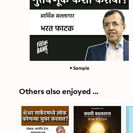
Sample
Others also enjoyed ...