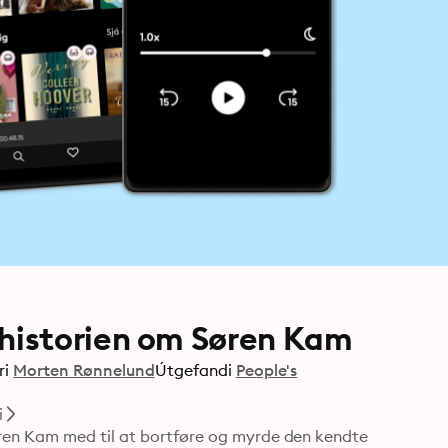
historien om Søren Kam
ri
Morten Rønnelund
Útgefandi
People's
i
ren Kam med til at bortføre og myrde den kendte 