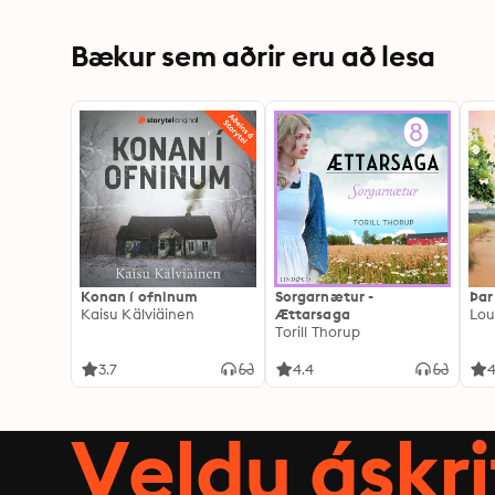
Bækur sem aðrir eru að lesa
Konan í ofninum
Sorgarnætur -
Þar
Kaisu Kälviäinen
Ættarsaga
Lou
Torill Thorup
3.7
4.4
4
Veldu áskri