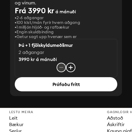
og vinum.
Frá 3990 kr
á mánuði
2-6 aðgangar
100 klst/mán fyrir hvern aðgang
1 milljón hljóð- og rafbækur
‎Engin skuldbinding
Getur sagt upp hvenær sem er
Þú + 1 fjölskyldumeðlimur
2 aðgangar
3990 kr á mánuði
Prófaðu frítt
LESTU MEIRA
GAGNLEGIR 
Leit
Aðstoð
Bækur
Áskriftir
Seríur
Kaupa gjaf