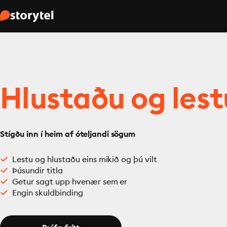
Hlustaðu og lest
Stígðu inn í heim af óteljandi sögum
Lestu og hlustaðu eins mikið og þú vilt
Þúsundir titla
Getur sagt upp hvenær sem er
Engin skuldbinding