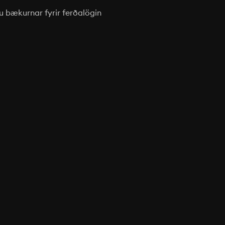
u bækurnar fyrir ferðalögin