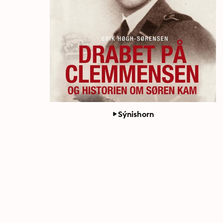
Sýnishorn