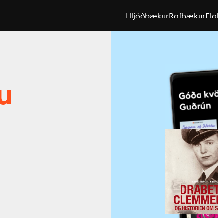
Hljóðbækur
Rafbækur
Flo
u