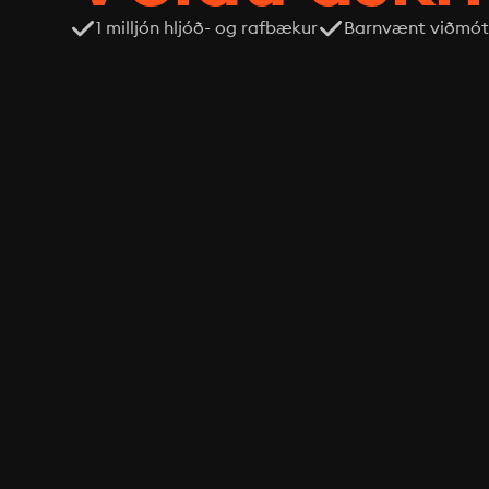
1 milljón hljóð- og rafbækur
Barnvænt viðmót