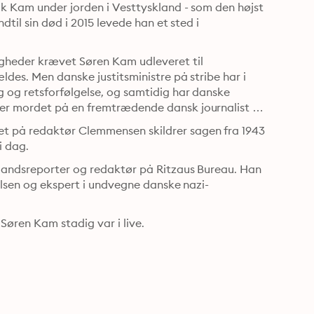
ik Kam under jorden i Vesttyskland - som den højst 
til sin død i 2015 levede han et sted i 
gheder krævet Søren Kam udleveret til 
des. Men danske justitsministre på stribe har i 
 og retsforfølgelse, og samtidig har danske 
er mordet på en fremtrædende dansk journalist 
 på redaktør Clemmensen skildrer sagen fra 1943 
og opruller hele dens spegede forspil og efterspil frem til i dag. 
landsreporter og redaktør på Ritzaus Bureau. Han 
elsen og ekspert i undvegne danske nazi-
Søren Kam stadig var i live.