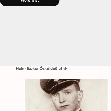
Prófa frítt
Heim
Bækur
Óskáldað efni