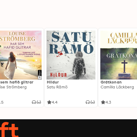
 sem hafið glitrar
Hildur
Grátkonan
ise Strömberg
Satu Rämö
Camilla Läckberg
.5
4.4
4.3
ft