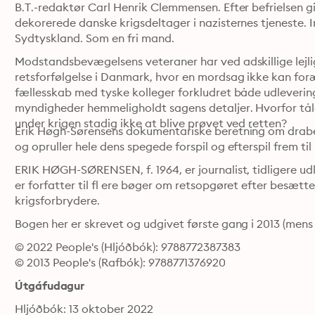
B.T.-redaktør Carl Henrik Clemmensen. Efter befrielsen g
dekorerede danske krigsdeltager i nazisternes tjeneste. Ind
Sydtyskland. Som en fri mand. 
Modstandsbevægelsens veteraner har ved adskillige lejli
retsforfølgelse i Danmark, hvor en mordsag ikke kan foræl
fællesskab med tyske kolleger forkludret både udlevering
myndigheder hemmeligholdt sagens detaljer. Hvorfor tål
under krigen stadig ikke at blive prøvet ved retten? 
Erik Høgh-Sørensens dokumentariske beretning om drabet
ERIK HØGH-SØRENSEN, f. 1964, er journalist, tidligere ud
er forfatter til fl ere bøger om retsopgøret efter besætt
krigsforbrydere. 
Bogen her er skrevet og udgivet første gang i 2013 (mens 
© 2022 People's (Hljóðbók): 9788772387383
© 2013 People's (Rafbók): 9788771376920
Útgáfudagur
Hljóðbók: 13 oktober 2022