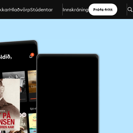
kkar
Hlaðvörp
Stúdentar
Innskráning
Prófa frítt