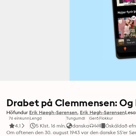
Drabet på Clemmensen: Og 
Höfundur
Erik Høegh-Sørensen
Erik Høgh-Sørensen
Lesa
76 einkunn
Lengd
Tungumál
Gerð
Flokkur
4.1
5 Klst. 16 mín.
danska
Óskáldað efn
Om aftenen den 30. august 1943 var den danske SS'er Sø