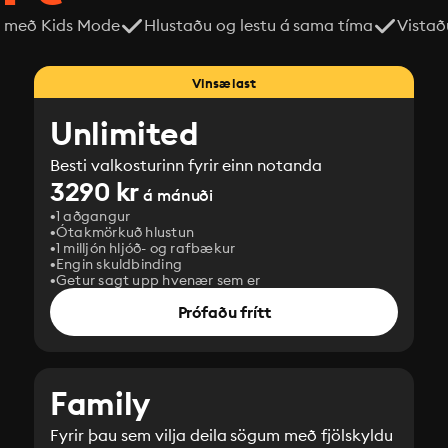
 með Kids Mode
Hlustaðu og lestu á sama tíma
Vistað
Vinsælast
Unlimited
Besti valkosturinn fyrir einn notanda
3290 kr
á mánuði
1 aðgangur
Ótakmörkuð hlustun
1 milljón hljóð- og rafbækur
Engin skuldbinding
Getur sagt upp hvenær sem er
Prófaðu frítt
Family
Fyrir þau sem vilja deila sögum með fjölskyldu