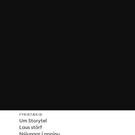
FYRIRTÆKIÐ
Um Storytel
Laus störf
Nýjungar í appinu