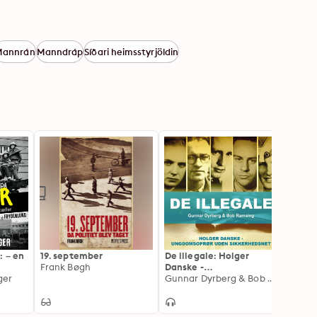
Mannrán
Manndráp
Síðari heimsstyrjöldin
: – en
19. september
De illegale: Holger
Bombe
Frank Bøgh
Danske -
Chris
ger
ungdomsoprørere uden
Gunnar Dyrberg & Bob Ramsing
sikkerhedsnet