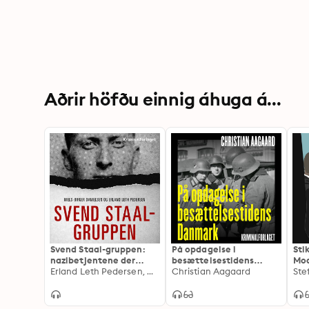
Aðrir höfðu einnig áhuga á...
Svend Staal-gruppen:
På opdagelse i
Sti
nazibetjentene der
besættelsestidens
Mo
infiltrerede dansk politi
Erland Leth Pedersen, Niels-Birger Danielsen
Danmark
Christian Aagaard
lik
Ste
und