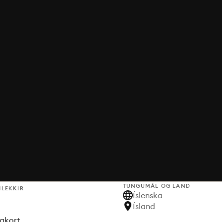
TUNGUMÁL OG LAND
HLEKKIR
Íslenska
Ísland
akort