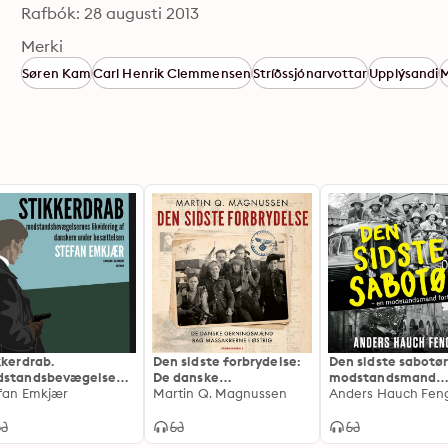
Rafbók: 28 augusti 2013
Merki
Søren Kam
Carl Henrik Clemmensen
Stríðssjónarvottar
Upplýsandi
kkerdrab.
Den sidste forbrydelse:
Den sidste sabotør
dstandsbevægelsens
De danske
modstandsmand
videring af danskere
fan Emkjær
gerningsmænd bag
Martin Q. Magnussen
fortæller
Anders Hauch Fen
er besættelsen
massakrerne i Østrig