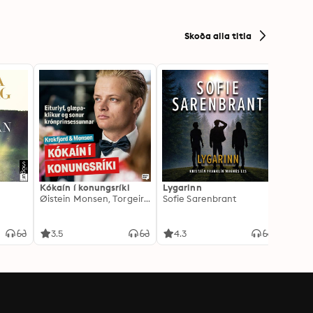
Skoða alla titla
Kókaín í konungsríki
Lygarinn
Engla
Øistein Monsen, Torgeir Krokfjord
Sofie Sarenbrant
Lucind
3.5
4.3
4.6