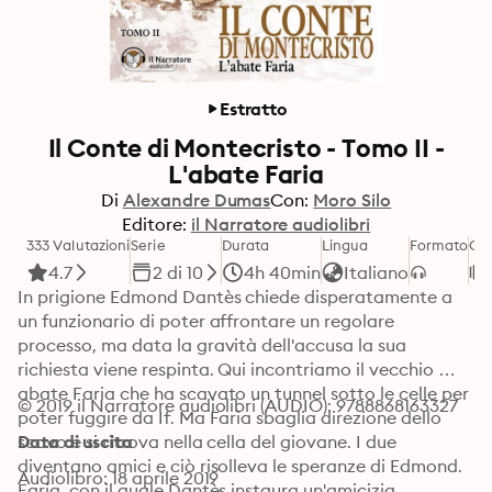
Estratto
Il Conte di Montecristo - Tomo II -
L'abate Faria
Di
Alexandre Dumas
Con:
Moro Silo
Editore:
il Narratore audiolibri
333 Valutazioni
Serie
Durata
Lingua
Formato
Ca
4.7
2 di 10
4h 40min
Italiano
In prigione Edmond Dantès chiede disperatamente a 
un funzionario di poter affrontare un regolare 
processo, ma data la gravità dell'accusa la sua 
richiesta viene respinta. Qui incontriamo il vecchio 
abate Faria che ha scavato un tunnel sotto le celle per 
© 2019 il Narratore audiolibri (AUDIO): 9788868163327
poter fuggire da If. Ma Faria sbaglia direzione dello 
scavo e si ritrova nella cella del giovane. I due 
Data di uscita
diventano amici e ciò risolleva le speranze di Edmond. 
Audiolibro: 18 aprile 2019
Faria, con il quale Dantès instaura un'amicizia 