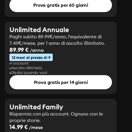
Dantès ha un piano: si sostituisce al corpo di Faria nel 
Prova gratis per 60 giorni
sacco che dovrebbe contenere il cadavere e attende 
l'arrivo dei becchini, i quali portano il sacco fuori dalla 
cella e, legatagli una pietra ai piedi, lo gettano in 
Unlimited Annuale
mare. Dantès con un coltello riesce a uscire dal sacco e 
risalire in superficie appena in tempo per non affogare. 
Paghi subito 89.99€/anno, l'equivalente di
Edmond si dirige a nuoto all'isola di Tiboulen, dove 
7.49€/mese, per 1 anno di ascolto illimitato.
aspetta un momento migliore per riprendere la fuga. Il 
89.99 €
/anno
mattino dopo avvista una tartana genovese, si tuffa in 
12 mesi al prezzo di 9
mare e riesce a raggiungere l'imbarcazione. Il naviglio, 
1 account
con a bordo dei contrabbandieri, lo accoglie. Il 28 
Ascolto illimitato
Disdici quando vuoi
febbraio 1829 è finalmente libero e naviga verso 
Livorno.
Prova gratis per 14 giorni
Unlimited Family
Risparmia con più account. Ognuno con le
proprie storie.
14.99 €
/mese