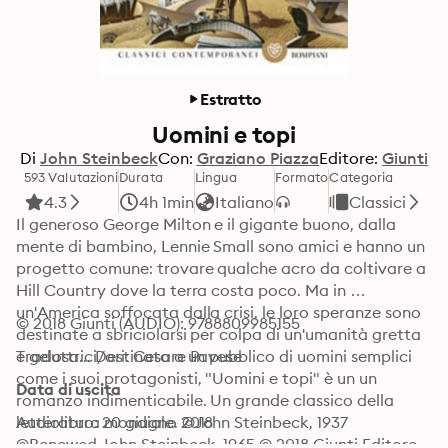
Estratto
Uomini e topi
Di
John Steinbeck
Con:
Graziano Piazza
Editore:
Giunti
593 Valutazioni
Durata
Lingua
Formato
Categoria
4.3
4h 1min
Italiano
Classici
Il generoso George Milton e il gigante buono, dalla 
mente di bambino, Lennie Small sono amici e hanno un 
progetto comune: trovare qualche acro da coltivare a 
Hill Country dove la terra costa poco. Ma in 
un'America soffocata dalla crisi, le loro speranze sono 
© 2018 Giunti (AUDIO): 9788809985155
destinate a sbriciolarsi per colpa di un'umanità gretta 
e gelosa... Destinato a un pubblico di uomini semplici 
Traduttrici/ori: Cesare Pavese
come i suoi protagonisti, "Uomini e topi" è un un 
Data di uscita
romanzo indimenticabile. Un grande classico della 
letteratura mondiale. ©John Steinbeck, 1937 
Audiolibro: 20 giugno 2018
©Renewed John Steinbeck, 1965 © 2018 Giunti Editore 