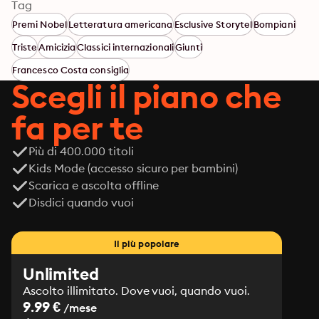
Tag
S.p.A. Prima edizione: 1939
Premi Nobel
Letteratura americana
Esclusive Storytel
Bompiani
Triste
Amicizia
Classici internazionali
Giunti
Francesco Costa consiglia
Scegli il piano che
fa per te
Più di 400.000 titoli
Kids Mode (accesso sicuro per bambini)
Scarica e ascolta offline
Disdici quando vuoi
Il più popolare
Unlimited
Ascolto illimitato. Dove vuoi, quando vuoi.
9.99 €
/mese