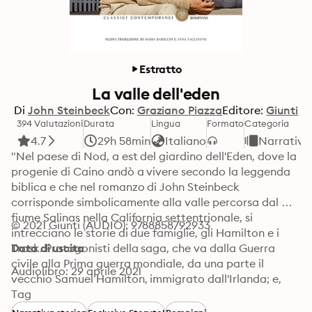
Estratto
La valle dell'eden
Di
John Steinbeck
Con:
Graziano Piazza
Editore:
Giunti
394 Valutazioni
Durata
Lingua
Formato
Categoria
4.7
29h 58min
Italiano
Narrativa
"Nel paese di Nod, a est del giardino dell'Eden, dove la 
progenie di Caino andò a vivere secondo la leggenda 
biblica e che nel romanzo di John Steinbeck 
corrisponde simbolicamente alla valle percorsa dal 
fiume Salinas nella California settentrionale, si 
© 2021 Giunti (AUDIO): 9788858792933
intrecciano le storie di due famiglie, gli Hamilton e i 
Trask. Protagonisti della saga, che va dalla Guerra 
Data di uscita
civile alla Prima guerra mondiale, da una parte il 
Audiolibro: 29 aprile 2021
vecchio Samuel Hamilton, immigrato dall'Irlanda; e, 
dall'altra, Cyrus Trask insieme ai figli Adam e Charles, e 
Tag
ai nipoti Aron e Caleb, gemelli nati dalla misteriosa 