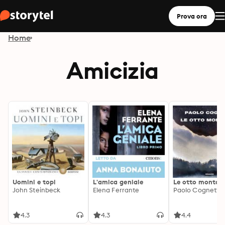
Prova ora
Home
Amicizia
Uomini e topi
L'amica geniale
Le otto montag
John Steinbeck
Elena Ferrante
Paolo Cognetti
4.3
4.3
4.4