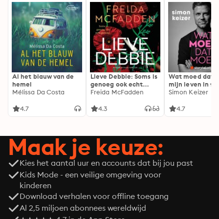
Al het blauw van de
Lieve Debbie: Soms is
Wat moed dat 
hemel
genoeg ook echt
mijn leven in fl
Mélissa Da Costa
genoeg...
Freida McFadden
Simon Keizer
4.7
4.3
4.7
Maak je keuze:
Kies het aantal uur en accounts dat bij jou past
Kids Mode - een veilige omgeving voor
kinderen
Download verhalen voor offline toegang
Al 2,5 miljoen abonnees wereldwijd