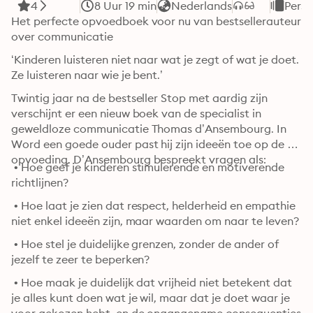
4
8 Uur 19 min
Nederlands
Perso
Het perfecte opvoedboek voor nu van bestsellerauteur 
over communicatie
‘Kinderen luisteren niet naar wat je zegt of wat je doet. 
Ze luisteren naar wie je bent.’
Twintig jaar na de bestseller Stop met aardig zijn 
verschijnt er een nieuw boek van de specialist in 
geweldloze communicatie Thomas d’Ansembourg. In 
Word een goede ouder past hij zijn ideeën toe op de 
opvoeding. D’Ansembourg bespreekt vragen als:
 • Hoe geef je kinderen stimulerende en motiverende 
richtlijnen?
 • Hoe laat je zien dat respect, helderheid en empathie 
niet enkel ideeën zijn, maar waarden om naar te leven?
 • Hoe stel je duidelijke grenzen, zonder de ander of 
jezelf te zeer te beperken?
 • Hoe maak je duidelijk dat vrijheid niet betekent dat 
je alles kunt doen wat je wil, maar dat je doet waar je 