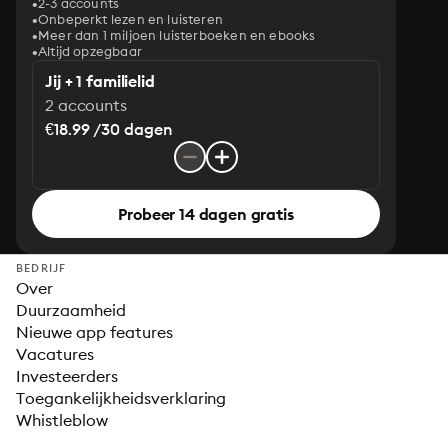
2-3 accounts
Onbeperkt lezen en luisteren
Meer dan 1 miljoen luisterboeken en ebooks
Altijd opzegbaar
Jij + 1 familielid
2 accounts
€18.99 /30 dagen
Probeer 14 dagen gratis
BEDRIJF
Over
Duurzaamheid
Nieuwe app features
Vacatures
Investeerders
Toegankelijkheidsverklaring
Whistleblow