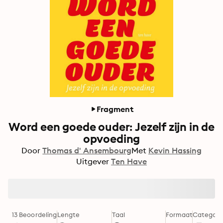
Fragment
Word een goede ouder: Jezelf zijn in de
opvoeding
Door
Thomas d' Ansembourg
Met
Kevin Hassing
Uitgever
Ten Have
13 Beoordeling
Lengte
Taal
Formaat
Categori