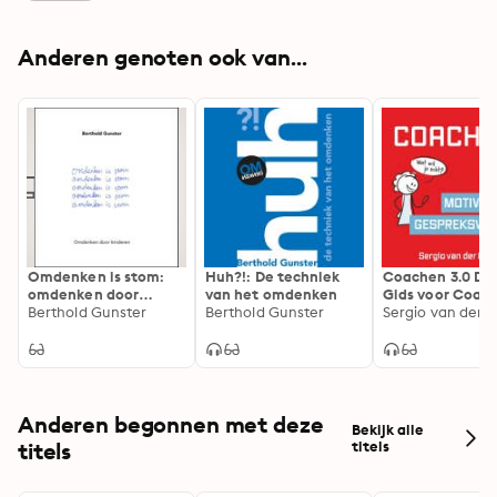
Anderen genoten ook van...
Omdenken is stom:
Huh?!: De techniek
Coachen 3.0 Dee
omdenken door
van het omdenken
Gids voor Coac
kinderen
Berthold Gunster
Berthold Gunster
Professionals
Sergio van der P
Anderen begonnen met deze
Bekijk alle
titels
titels