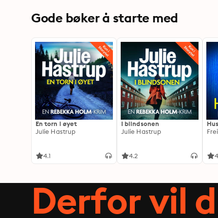
Gode bøker å starte med
En torn i øyet
I blindsonen
Hus
Julie Hastrup
Julie Hastrup
Fre
4.1
4.2
4
Derfor vil 