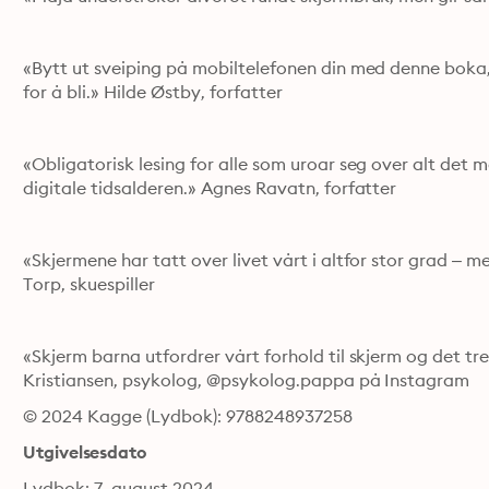
«Bytt ut sveiping på mobiltelefonen din med denne boka,
for å bli.» Hilde Østby, forfatter
«Obligatorisk lesing for alle som uroar seg over alt det 
digitale tidsalderen.» Agnes Ravatn, forfatter
«Skjermene har tatt over livet vårt i altfor stor grad – me
Torp, skuespiller
«Skjerm barna utfordrer vårt forhold til skjerm og det tre
Kristiansen, psykolog, @psykolog.pappa på Instagram
© 2024 Kagge (Lydbok): 9788248937258
Utgivelsesdato
Lydbok: 7. august 2024