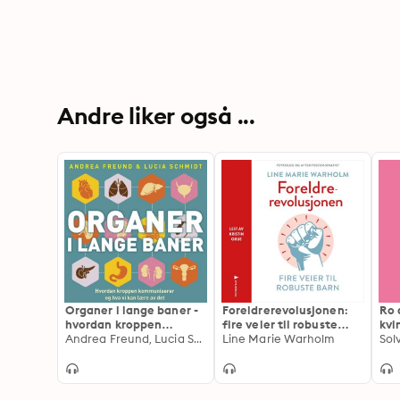
Andre liker også ...
Organer i lange baner -
Foreldrerevolusjonen:
Ro 
hvordan kroppen
fire veier til robuste
kvi
kommuniserer og hva vi
Andrea Freund, Lucia Schmidt
barn
Line Marie Warholm
sol
Sol
kan lære av det