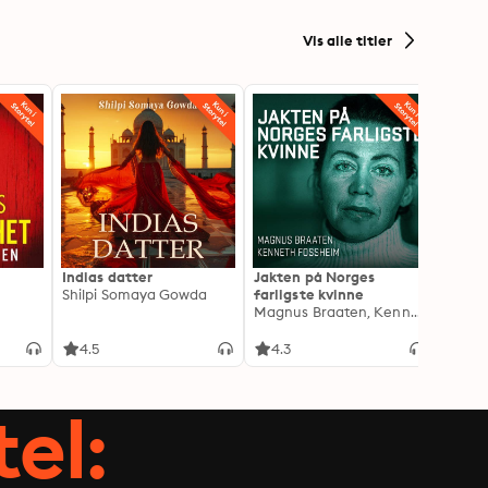
Vis alle titler
Indias datter
Jakten på Norges
Jeg o
Shilpi Somaya Gowda
farligste kvinne
- Blan
Magnus Braaten, Kenneth Fossheim
Oddva
4.5
4.3
4.6
tel: