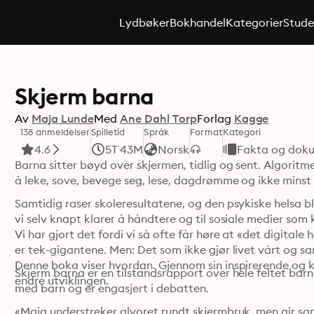
Lydbøker
Bokhandel
Kategorier
Stude
Skjerm barna
Av
Maja Lunde
Med
Ane Dahl Torp
Forlag
Kagge
138 anmeldelser
Spilletid
Språk
Format
Kategori
4.6
5T 43M
Norsk
Fakta og dok
Barna sitter bøyd over skjermen, tidlig og sent. Algoritme
Samtidig raser skoleresultatene, og den psykiske helsa blir
vi selv knapt klarer å håndtere og til sosiale medier som
Vi har gjort det fordi vi så ofte får høre at «det digitale
er tek-gigantene. Men: Det som ikke gjør livet vårt og sam
Denne boka viser hvordan. Gjennom sin inspirerende og kl
Skjerm barna er en tilstandsrapport over hele feltet barn
endre utviklingen. 
med barn og er engasjert i debatten.
«Maja understreker alvoret rundt skjermbruk, men gir s