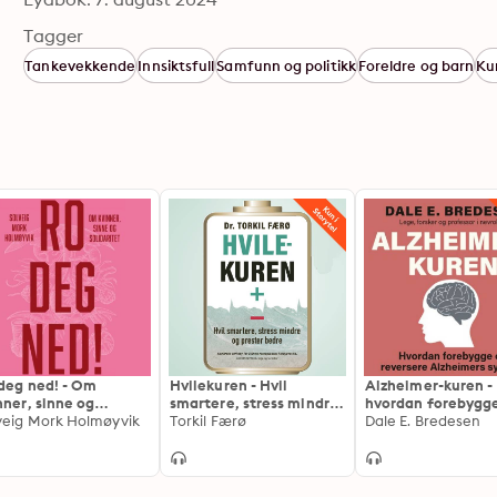
Tagger
Tankevekkende
Innsiktsfull
Samfunn og politikk
Foreldre og barn
Kun
deg ned! - Om
Hvilekuren - Hvil
Alzheimer-kuren -
nner, sinne og
smartere, stress mindre
hvordan forebygg
idaritet
veig Mork Holmøyvik
og prester bedre
Torkil Færø
reversere Alzheim
Dale E. Bredesen
sykdom