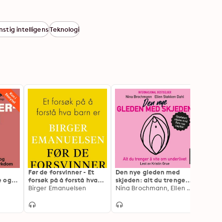
stig intelligens
Teknologi
Før de forsvinner - Et
Den nye gleden med
Forel
e og
forsøk på å forstå hva
skjeden: alt du trenger å
steg f
ers
barn er
Birger Emanuelsen
vite om underlivet
Nina Brochmann, Ellen Støkken Dahl
oppdr