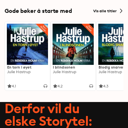
Gode bøker å starte med
Vis alle titler
En torn i øyet
I blindsonen
Blodig snarvei
Julie Hastrup
Julie Hastrup
Julie Hastrup
4.1
4.2
4.3
Derfor vil du
elske Storytel: