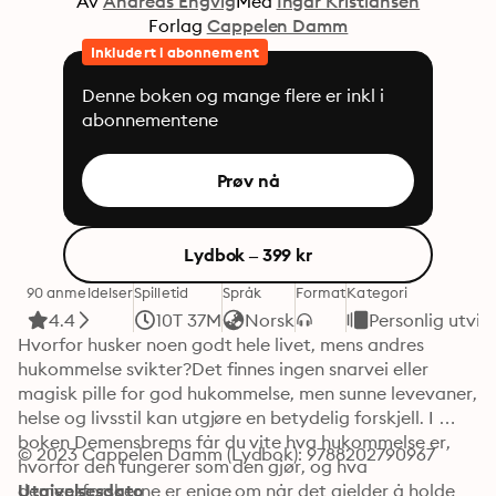
Av
Andreas Engvig
Med
Ingar Kristiansen
Forlag
Cappelen Damm
Inkludert i abonnement
Denne boken og mange flere er inkl i
abonnementene
Prøv nå
Lydbok – 399 kr
90 anmeldelser
Spilletid
Språk
Format
Kategori
4.4
10T 37M
Norsk
Personlig utvik
Hvorfor husker noen godt hele livet, mens andres 
hukommelse svikter?Det finnes ingen snarvei eller 
magisk pille for god hukommelse, men sunne levevaner, 
helse og livsstil kan utgjøre en betydelig forskjell. I 
boken Demensbrems får du vite hva hukommelse er, 
© 2023 Cappelen Damm (Lydbok): 9788202790967
hvorfor den fungerer som den gjør, og hva 
demensforskerne er enige om når det gjelder å holde 
Utgivelsesdato