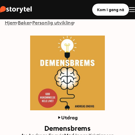
Kom i gang nå
Hjem
Bøker
Personlig utvikling
Utdrag
Demensbrems