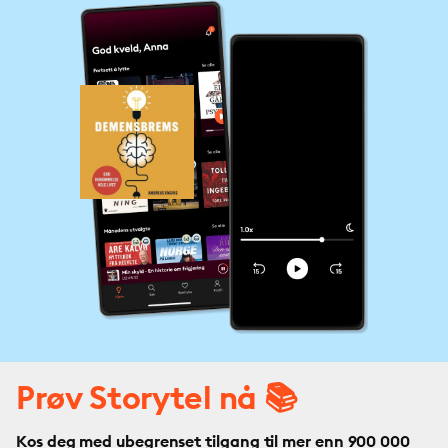
Prøv Storytel nå 📚
Kos deg med ubegrenset tilgang til mer enn 900 000