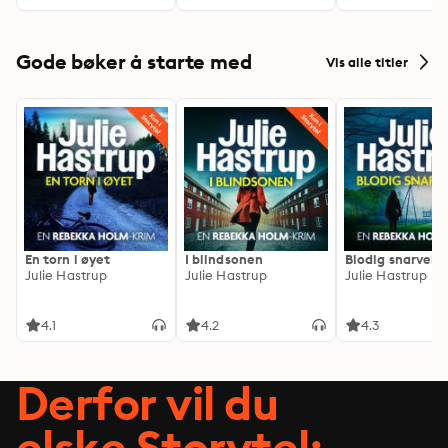
Gode bøker å starte med
Vis alle titler
En torn i øyet
I blindsonen
Blodig snarvei
Julie Hastrup
Julie Hastrup
Julie Hastrup
4.1
4.2
4.3
Derfor vil du
elske Storytel: