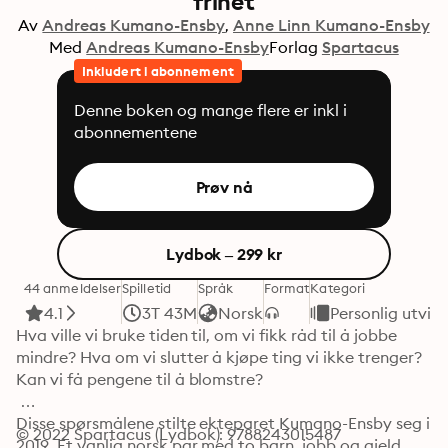
frihet
Av
Andreas Kumano-Ensby
Anne Linn Kumano-Ensby
Med
Andreas Kumano-Ensby
Forlag
Spartacus
Inkludert i abonnement
Denne boken og mange flere er inkl i
abonnementene
Prøv nå
Lydbok – 299 kr
44 anmeldelser
Spilletid
Språk
Format
Kategori
4.1
3T 43M
Norsk
Personlig utvikl
Hva ville vi bruke tiden til, om vi fikk råd til å jobbe 
mindre? Hva om vi slutter å kjøpe ting vi ikke trenger? 
Kan vi få pengene til å blomstre? 

Disse spørsmålene stilte ekteparet Kumano-Ensby seg i 
© 2022 Spartacus (Lydbok): 9788243015487
2019. Et vanlig norsk par med to barn, jobb og gjeld, 