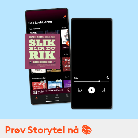
Prøv Storytel nå 📚