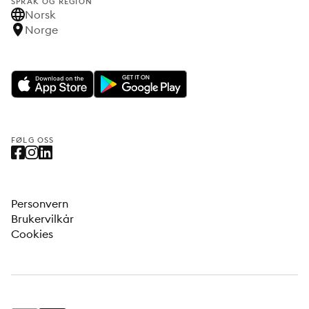
SPRÅK OG REGION
Norsk
Norge
FØLG OSS
Personvern
Brukervilkår
Cookies