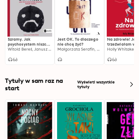
Szramy. Jak
Jest OK. To dlaczego
Na zdrowie! Jak
psychosystem niszczy
nie chcę żyć?
trzeźwiałam w
nasze dzieci
Witold Bereś, Janusz Schwertner
Małgorzata Serafin, Marek Sekielski
kulturze picia
Holly Whitaker
Tytuły w sam raz na
Wyświetl wszystkie
start
tytuły