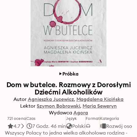
Próbka
Dom w butelce. Rozmowy z Dorosłymi
Dziećmi Alkoholików
Autor
Agnieszka Jucewicz
Magdalena Kicińska
Lektor
Szymon Bobrowski
Maria Seweryn
Wydawca
Agora
721 ocena
Czas
Język
Format
Kategoria
4.7
7 Godz. 46 min
Polski
Rozwój osobi
Wszyscy Polacy to jedna wielka alkoholowa rodzina - 