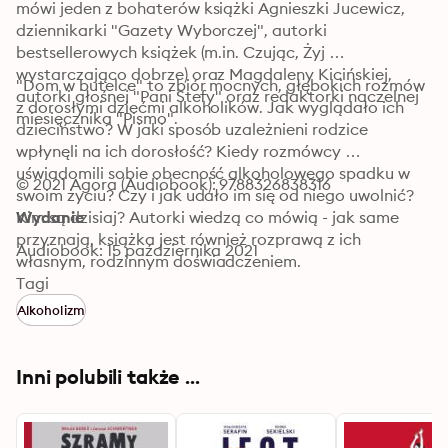
mówi jeden z bohaterów książki Agnieszki Jucewicz, 
dziennikarki "Gazety Wyborczej", autorki 
bestsellerowych książek (m.in. Czując, Żyj 
wystarczająco dobrze) oraz Magdaleny Kicińskiej, 
"Dom w butelce" to zbiór mocnych, głębokich rozmów 
autorki głośnej "Pani Stefy" oraz redaktorki naczelnej 
z dorosłymi dziećmi alkoholików. Jak wyglądało ich 
miesięcznika "Pismo".
dzieciństwo? W jaki sposób uzależnieni rodzice 
wpłynęli na ich dorosłość? Kiedy rozmówcy 
uświadomili sobie obecność alkoholowego spadku w 
© 2021 Agora (Audiobook): 9788326838316
swoim życiu? Czy i jak udało im się od niego uwolnić? 
Kim są dzisiaj? Autorki wiedzą co mówią - jak same 
Wydanie
przyznają, książka jest również rozprawą z ich 
Audiobook: 15 października 2021
własnym, rodzinnym doświadczeniem.
Tagi
Alkoholizm
Inni polubili także ...