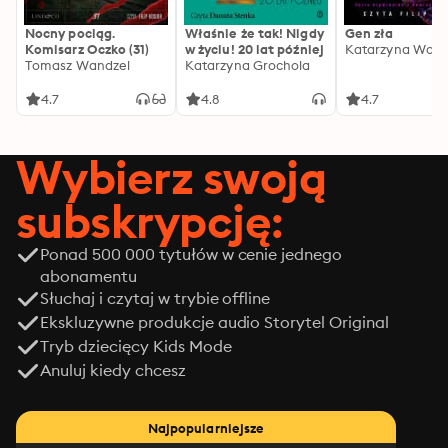
Nocny pociąg.
Właśnie że tak! Nigdy
Gen zła
Komisarz Oczko (31)
w życiu! 20 lat później
Katarzyna Wolw
Tomasz Wandzel
Katarzyna Grochola
4.7
4.8
4.7
Wybierz swoją
subskrypcję:
Ponad 500 000 tytułów w cenie jednego
abonamentu
Słuchaj i czytaj w trybie offline
Ekskluzywne produkcje audio Storytel Original
Tryb dziecięcy Kids Mode
Anuluj kiedy chcesz
Najpopularniejsze