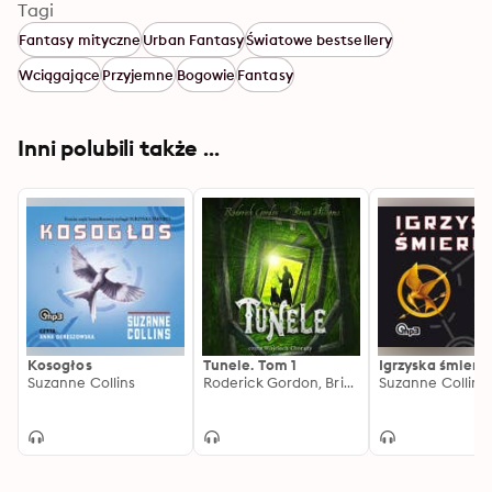
Tagi
przepowiedni, która ostrzegła go przed zdradą 
Fantasy mityczne
Urban Fantasy
Światowe bestsellery
przyjaciela.
Wciągające
Przyjemne
Bogowie
Fantasy
Inni polubili także ...
Kosogłos
Tunele. Tom 1
Igrzyska śmierci
Suzanne Collins
Roderick Gordon, Brian Williams
Suzanne Collins