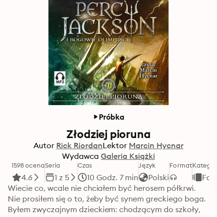
Próbka
Złodziej pioruna
Autor
Rick Riordan
Lektor
Marcin Hycnar
Wydawca
Galeria Książki
1598 ocena
Seria
Czas
Język
Format
Kategor
4.6
1 z 5
10 Godz. 7 min
Polski
Fan
Wiecie co, wcale nie chciałem być herosem półkrwi. 
Nie prosiłem się o to, żeby być synem greckiego boga. 
Byłem zwyczajnym dzieckiem: chodzącym do szkoły, 