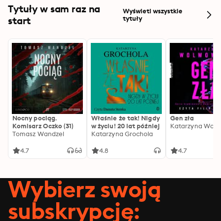
Tytuły w sam raz na
Wyświetl wszystkie
start
tytuły
Nocny pociąg.
Właśnie że tak! Nigdy
Gen zła
Komisarz Oczko (31)
w życiu! 20 lat później
Katarzyna Wolw
Tomasz Wandzel
Katarzyna Grochola
4.7
4.8
4.7
Wybierz swoją
subskrypcję: