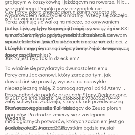
grającym w koszykówkę i jeżdżącym na rowerze. Nic 
szczególnego. Dopóki przez przypadek nie 
Czy Percy zdoła znaleźć piorun zanim rozpęta się 
wyparowałem nauczycielki matmy. Wtedy się zaczęło. 
wielka wojna bogów?
Teraz zajmuję sie walką na miecze, pokonywaniem 
potworów, w czym pomagają mi przyjaciele, a poza 
Co by było, gdyby Bogowie Olimpijscy wciąż żyli w XXI 
tym staram się po prostu przeżyć. Przedstawiam wam 
wieku? Co by było, gdyby nadal zakochiwali sie w 
opowieść o tym, jak Zeus, bóg niebios, uznał, że 
śmiertelnikach i śmiertelniczkach i mieli z nimi dzieci, z 
ukradłem mu piorun - a rozgniewany Zeus to naprawdę 
których mogą wyrosnąć wielcy herosi - jak Tezeusz, 
spory problem.
Jazon czy Herakles?
Jak to jest być takim dzieckiem?
To właśnie się przydarzyło dwunastoletniemu 
Percy'emu Jacksonowi, który zaraz po tym, jak 
dowiedział się prawdy, wyrusza na niezwykle 
niebezpieczną misję. Z pomocą satyra i córki Ateny 
Percy odbędzie podróż przez całe Stany Zjednoczone, 
© 2017 Galeria Książki (Audiobook): 9788362170449
żeby schwytać złodzieja, który ukradł przedwieczną 
broń masowego rażenia - należący do Zeusa piorun 
Tłumaczy: Agnieszka Fulińska
piorunów. Po drodze zmierzy się z zastępami 
Wydanie
mitologicznych potworów, których zadaniem jest go 
powstrzymać. A przede wszystkim będzie musiał 
Audiobook: 22 marca 2017
stawić czoła ojcu, którego nigdy nie spotkał, oraz 