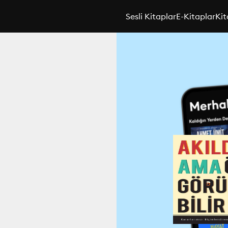
Sesli Kitaplar
E-Kitaplar
Kit