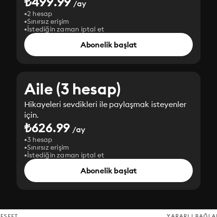
₺499.99
/ay
2 hesap
Sınırsız erişim
İstediğin zaman iptal et
Abonelik başlat
Aile (3 hesap)
Hikayeleri sevdikleri ile paylaşmak isteyenler
için.
₺626.99
/ay
3 hesap
Sınırsız erişim
İstediğin zaman iptal et
Abonelik başlat
EŞFET
YARARLI BAĞLA