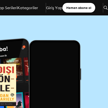
ap Serileri
Kategoriler
Giriş Yap
Hemen abone ol