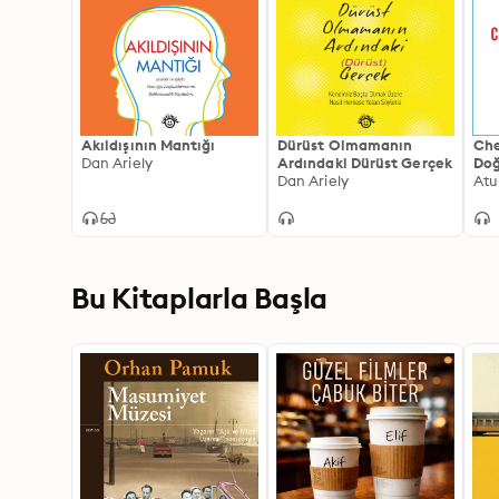
Akıldışının Mantığı
Dürüst Olmamanın
Che
Dan Ariely
Ardındaki Dürüst Gerçek
Doğ
Dan Ariely
Bil
Atu
Bu Kitaplarla Başla