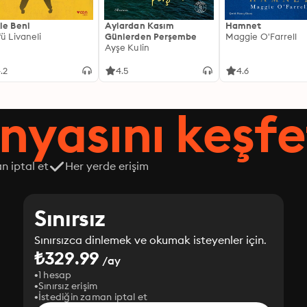
le Beni
Aylardan Kasım
Hamnet
fü Livaneli
Günlerden Perşembe
Maggie O'Farrell
Ayşe Kulin
.2
4.5
4.6
nyasını keşfe
n iptal et
Her yerde erişim
Sınırsız
Sınırsızca dinlemek ve okumak isteyenler için.
₺329.99
/ay
1 hesap
Sınırsız erişim
İstediğin zaman iptal et