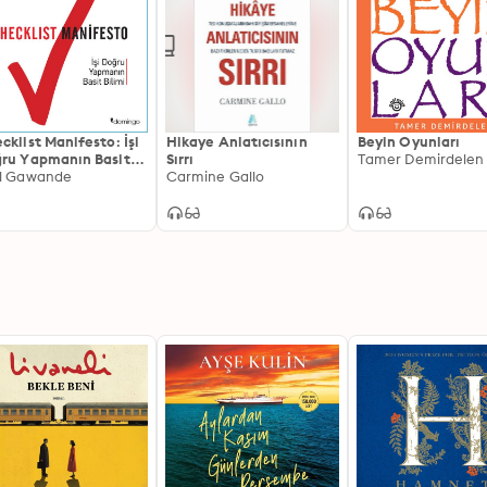
cklist Manifesto: İşi
Hikaye Anlatıcısının
Beyin Oyunları
ru Yapmanın Basit
Sırrı
Tamer Demirdelen
imi
l Gawande
Carmine Gallo