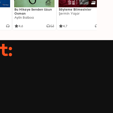
Bu Hikaye Senden Uzun
Söyleme Bilmesinler
Kürk 
Osman
Şermin Yaşar
Sabaha
Aylin Balboa
4.6
4.7
4.5
t: