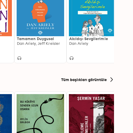
Tamamen Duygusal
Akıldışı Sevgilerimle
Mindwa
Dan Ariely, Jeff Kreisler
Dan Ariely
Düşün
Richar
Tüm başlıkları görüntüle