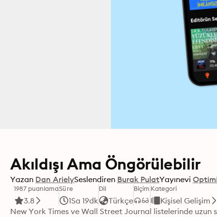
Akıldışı Ama Öngörülebilir
Yazan
Dan Ariely
Seslendiren
Burak Pulat
Yayınevi
Optimi
1987 puanlama
Süre
Dil
Biçim
Kategori
3.8
1Sa 19dk
Türkçe
Kişisel Gelişim
New York Times ve Wall Street Journal listelerinde uzun sü