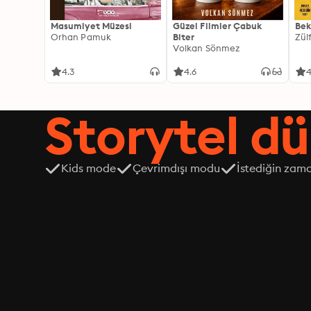
Masumiyet Müzesi
Güzel Filmler Çabuk
Bek
Orhan Pamuk
Biter
Zül
Volkan Sönmez
4.3
4.6
4
Storytel dü
Kids mode
Çevrimdışı modu
İstediğin zama