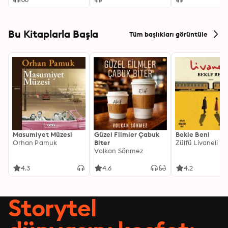
Bu Kitaplarla Başla
Tüm başlıkları görüntüle
Masumiyet Müzesi
Güzel Filmler Çabuk
Bekle Beni
Orhan Pamuk
Biter
Zülfü Livaneli
Volkan Sönmez
4.3
4.6
4.2
Storytel