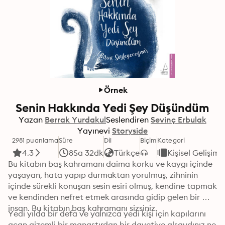
Örnek
Senin Hakkında Yedi Şey Düşündüm
Yazan
Berrak Yurdakul
Seslendiren
Sevinç Erbulak
Yayınevi
Storyside
2981 puanlama
Süre
Dil
Biçim
Kategori
4.3
8Sa 32dk
Türkçe
Kişisel Gelişim
Bu kitabın baş kahramanı daima korku ve kaygı içinde 
yaşayan, hata yapıp durmaktan yorulmuş, zihninin 
içinde sürekli konuşan sesin esiri olmuş, kendine tapmak 
ve kendinden nefret etmek arasında gidip gelen bir 
insan. Bu kitabın baş kahramanı sizsiniz.
Yedi yılda bir defa ve yalnızca yedi kişi için kapılarını 
açan gizemli bir manastırdan bir davetiye alsaydınız ne 