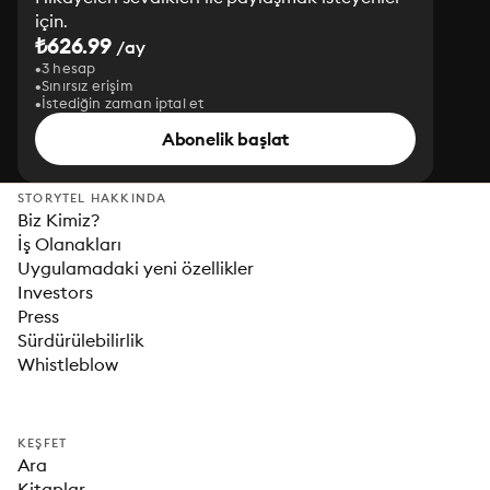
için.
₺626.99
/ay
3 hesap
Sınırsız erişim
İstediğin zaman iptal et
Abonelik başlat
STORYTEL HAKKINDA
Biz Kimiz?
İş Olanakları
Uygulamadaki yeni özellikler
Investors
Press
Sürdürülebilirlik
Whistleblow
KEŞFET
Ara
Kitaplar