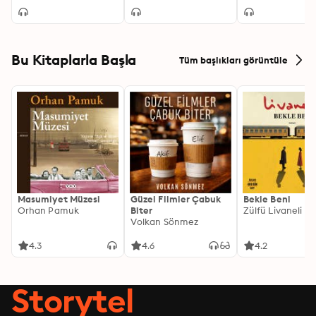
Bu Kitaplarla Başla
Tüm başlıkları görüntüle
Masumiyet Müzesi
Güzel Filmler Çabuk
Bekle Beni
Orhan Pamuk
Biter
Zülfü Livaneli
Volkan Sönmez
4.3
4.6
4.2
Storytel