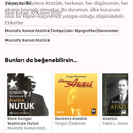
çıkmıştır. Böylece Atatürk, herkesin, her düşüncenin, her 
Yayın tarihi
akımın bayrağı olmuştur. Bu durumun, ülke kurucusu 
Sesli Kitap: 10 Kasım 2022
olan bir kişinin kaçınılmaz yazgısı olduğu düşünülebilir. 
Fakat, yazgı ne denli kaçınılmaz ise, sonuçları da o 
Etiketler
denli şaşırtıcıdır. Çünkü herkesin ve her düşüncenin 
Mustafa Kemal Atatürk
Türkiye
Lider Biyografileri
Denemeler
benimsediği Atatürk, kendi özgün eylem ve düşünce 
Mustafa Kemal Atatürk
çizgisinin çok dışında görülmeye başlanmıştır."

-Emre Kongar-
Bunları da beğenebilirsin...
Emre Kongar
Dersimiz Atatürk
Atatürk
Seçkisiyle Nutuk
Turgut Özakman
Fabio L. Grassi
Mustafa Kemal Atatürk, Emre Kongar