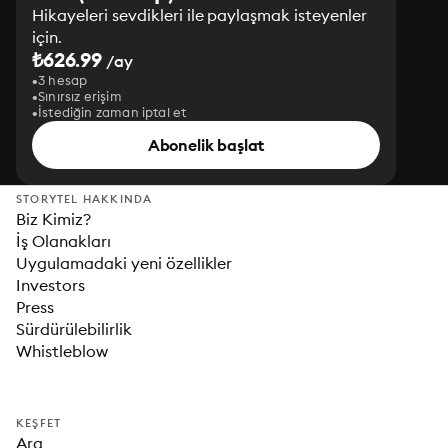
Hikayeleri sevdikleri ile paylaşmak isteyenler
için.
₺626.99
/ay
3 hesap
Sınırsız erişim
İstediğin zaman iptal et
Abonelik başlat
STORYTEL HAKKINDA
Biz Kimiz?
İş Olanakları
Uygulamadaki yeni özellikler
Investors
Press
Sürdürülebilirlik
Whistleblow
KEŞFET
Ara