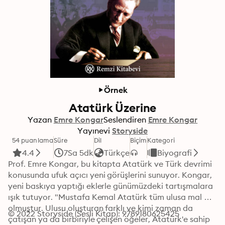
Örnek
Atatürk Üzerine
Yazan
Emre Kongar
Seslendiren
Emre Kongar
Yayınevi
Storyside
54 puanlama
Süre
Dil
Biçim
Kategori
4.4
7Sa 5dk
Türkçe
Biyografi
Prof. Emre Kongar, bu kitapta Atatürk ve Türk devrimi 
konusunda ufuk açıcı yeni görüşlerini sunuyor. Kongar, 
yeni baskıya yaptığı eklerle günümüzdeki tartışmalara 
ışık tutuyor. "Mustafa Kemal Atatürk tüm ulusa mal 
olmuştur. Ulusu oluşturan farklı ve kimi zaman da 
© 2022 Storyside (Sesli Kitap): 9789180625425
çatışan ya da birbiriyle çelişen öğeler, Atatürk'e sahip 