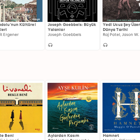
dolu'nun Kültürel
Joseph Goebbels: Büyük
Yedi Ucuz Şey Üze
leri
Yalanlar
Dünya Tarihi
it Ergener
Joseph Goebbels
le Beni
Aylardan Kasım
Hamnet