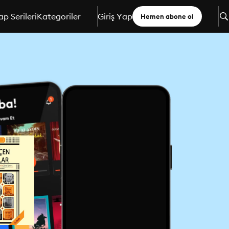
ap Serileri
Kategoriler
Giriş Yap
Hemen abone ol