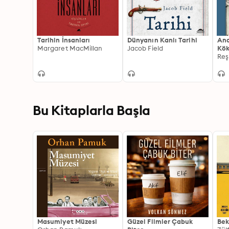
Tarihin İnsanları
Dünyanın Kanlı Tarihi
Ana
Margaret MacMillan
Jacob Field
Kök
Reş
Bu Kitaplarla Başla
Masumiyet Müzesi
Güzel Filmler Çabuk
Bek