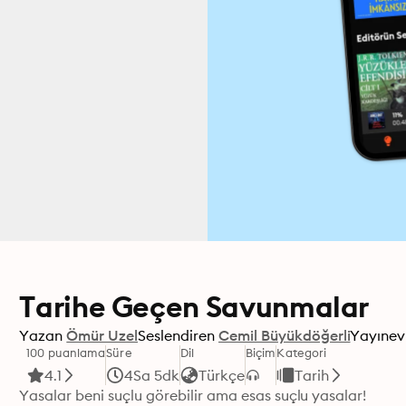
Tarihe Geçen Savunmalar
Yazan
Ömür Uzel
Seslendiren
Cemil Büyükdöğerli
Yayınev
100 puanlama
Süre
Dil
Biçim
Kategori
4.1
4Sa 5dk
Türkçe
Tarih
Yasalar beni suçlu görebilir ama esas suçlu yasalar!
