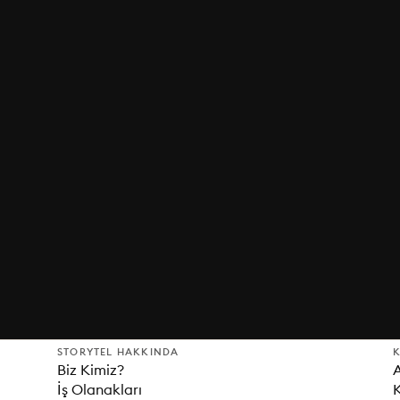
STORYTEL HAKKINDA
K
Biz Kimiz?
İş Olanakları
K