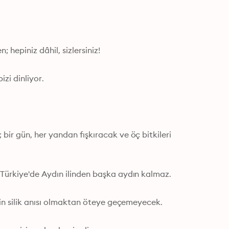
hepiniz dâhil, sizlersiniz!

zi dinliyor.

ir gün, her yandan fışkıracak ve öç bitkileri 
Türkiye'de Aydın ilinden başka aydın kalmaz. 

şin silik anısı olmaktan öteye geçemeyecek.
