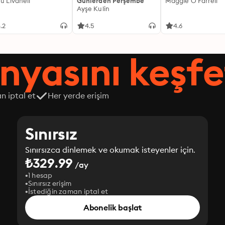
fü Livaneli
Günlerden Perşembe
Maggie O'Farrell
Ayşe Kulin
.2
4.5
4.6
nyasını keşfe
n iptal et
Her yerde erişim
Sınırsız
Sınırsızca dinlemek ve okumak isteyenler için.
₺329.99
/ay
1 hesap
Sınırsız erişim
İstediğin zaman iptal et
Abonelik başlat