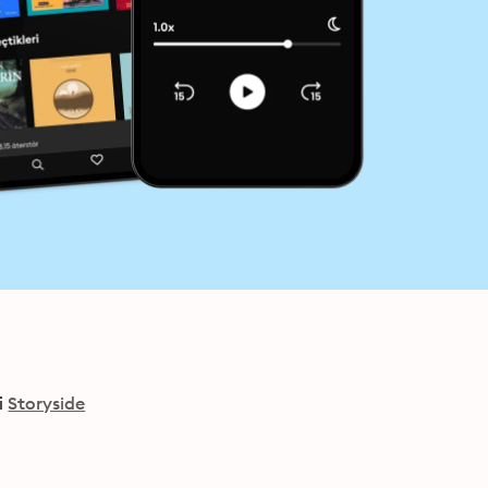
i
Storyside