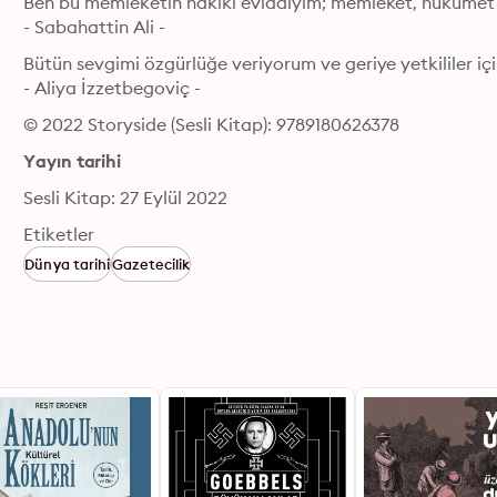
Ben bu memleketin hakiki evlâdıyım; memleket, hükümet v
- Sabahattin Ali - 
Bütün sevgimi özgürlüğe veriyorum ve geriye yetkililer için
- Aliya İzzetbegoviç -
© 2022 Storyside (Sesli Kitap): 9789180626378
Yayın tarihi
Sesli Kitap: 27 Eylül 2022
Etiketler
Dünya tarihi
Gazetecilik