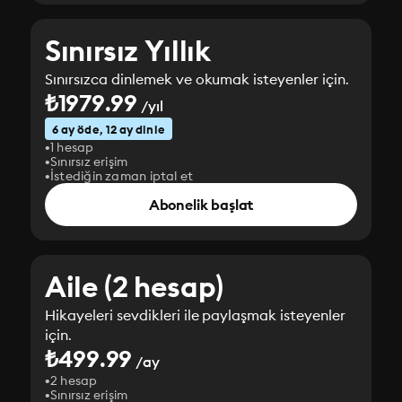
Sınırsız Yıllık
Sınırsızca dinlemek ve okumak isteyenler için.
₺1979.99
/yıl
6 ay öde, 12 ay dinle
1 hesap
Sınırsız erişim
İstediğin zaman iptal et
Abonelik başlat
Aile (2 hesap)
Hikayeleri sevdikleri ile paylaşmak isteyenler
için.
₺499.99
/ay
2 hesap
Sınırsız erişim