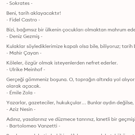
- Sokrates - 
Beni, tarih aklayacaktır!

- Fidel Castro - 
Bizi, bağımsız bir ülkenin çocukları olmaktan mahrum eden; 
- Deniz Gezmiş - 
Kulaklar söylediklerimize kapalı olsa bile, biliyoruz; tarih bi
- Mahir Çayan - 
Köleler, özgür olmak isteyenlerden nefret ederler.

- Ulrike Meinhof - 
Gerçeği gömmeniz boşuna. O, toprağın altında yol alıyor; b
olarak açacak.

- Émile Zola - 
Yazarlar, gazeteciler, hukukçular… Bunlar aydın değilse, 
- Aziz Nesin - 
Adınız, yasalarınız ve düzmece tanrınız, lanetli bir geçmi
- Bartolomeo Vanzetti - 