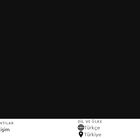
DIL VE ÜLKE
NTILAR
Türkçe
tişim
Türkiye