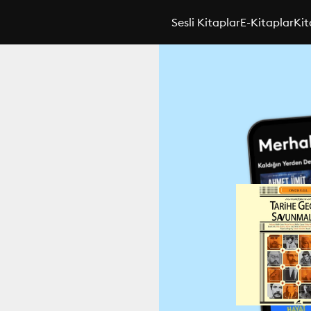
Sesli Kitaplar
E-Kitaplar
Kit