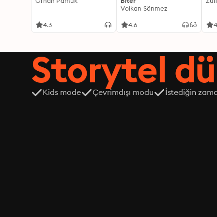
Orhan Pamuk
Biter
Zül
Volkan Sönmez
4.3
4.6
4
Storytel dü
Kids mode
Çevrimdışı modu
İstediğin zama