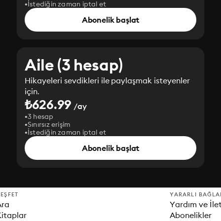
İstediğin zaman iptal et
Abonelik başlat
Aile (3 hesap)
Hikayeleri sevdikleri ile paylaşmak isteyenler
için.
₺626.99
/ay
3 hesap
Sınırsız erişim
İstediğin zaman iptal et
Abonelik başlat
EŞFET
YARARLI BAĞLA
Ara
Yardım ve İle
itaplar
Abonelikler