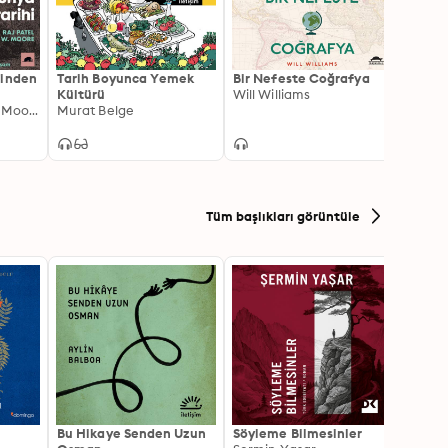
rinden
Tarih Boyunca Yemek
Bir Nefeste Coğrafya
Roma 
Kültürü
Will Williams
Raj Patel, Jason W. Moore
Murat Belge
Tüm başlıkları görüntüle
Bu Hikaye Senden Uzun
Söyleme Bilmesinler
Kürk 