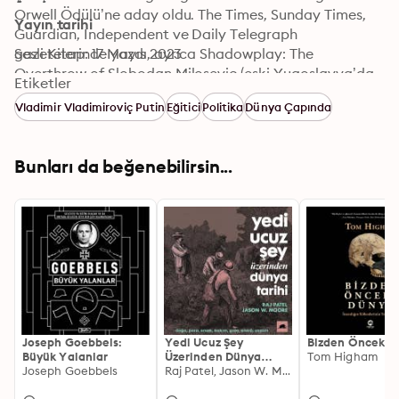
Orwell Ödülü’ne aday oldu. The Times, Sunday Times, 
Yayın tarihi
Guardian, Independent ve Daily Telegraph 
gazetelerinde yazdı, ayrıca Shadowplay: The 
Sesli Kitap: 17 Mayıs 2023
Overthrow of Slobodan Milosevic (eski Yugoslavya’da 
Etiketler
çok satan listesine girdi), “Dirty Northern B*st*rds!” and 
Vladimir Vladimiroviç Putin
Eğitici
Politika
Dünya Çapında
Other Tales from the Terraces: The Story of Britain’s 
Football Chants ve Worth Dying For: The Power and 
Politics of Flags isimli kitapları kaleme aldı. 
Bunları da beğenebilirsin...
TheWhatandtheWhy. com isimli sitenin kurucusu ve 
editörü.
Joseph Goebbels:
Yedi Ucuz Şey
Bizden Önceki 
Büyük Yalanlar
Üzerinden Dünya
Tom Higham
Joseph Goebbels
Tarihi
Raj Patel, Jason W. Moore