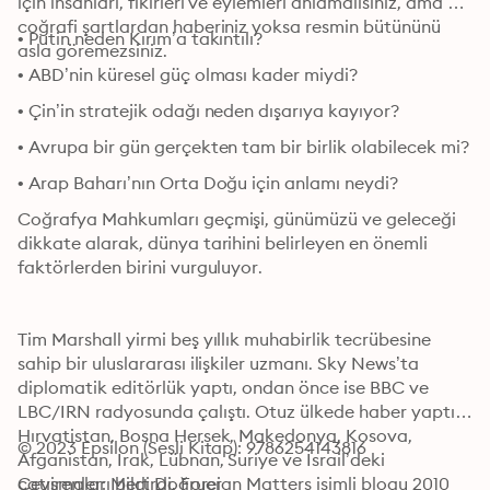
için insanları, fikirleri ve eylemleri anlamalısınız, ama 
coğrafi şartlardan haberiniz yoksa resmin bütününü 
• Putin neden Kırım’a takıntılı?
asla göremezsiniz.
• ABD’nin küresel güç olması kader miydi?
• Çin’in stratejik odağı neden dışarıya kayıyor?
• Avrupa bir gün gerçekten tam bir birlik olabilecek mi?
• Arap Baharı’nın Orta Doğu için anlamı neydi?
Coğrafya Mahkumları geçmişi, günümüzü ve geleceği 
dikkate alarak, dünya tarihini belirleyen en önemli 
faktörlerden birini vurguluyor.
Tim Marshall yirmi beş yıllık muhabirlik tecrübesine 
sahip bir uluslararası ilişkiler uzmanı. Sky News’ta 
diplomatik editörlük yaptı, ondan önce ise BBC ve 
LBC/IRN radyosunda çalıştı. Otuz ülkede haber yaptı; 
Hırvatistan, Bosna Hersek, Makedonya, Kosova, 
© 2023 Epsilon (Sesli Kitap): 9786254143816
Afganistan, Irak, Lübnan, Suriye ve İsrail’deki 
çatışmaları bildirdi. Foreign Matters isimli blogu 2010 
Çevirenler: Mert Doğruer