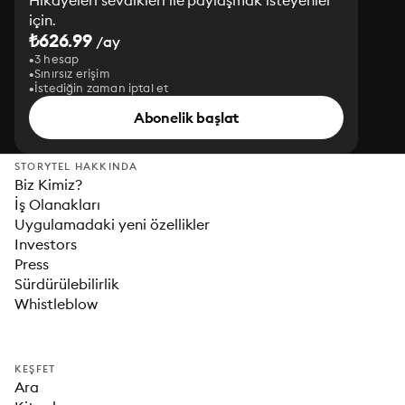
Hikayeleri sevdikleri ile paylaşmak isteyenler
için.
₺626.99
/ay
3 hesap
Sınırsız erişim
İstediğin zaman iptal et
Abonelik başlat
STORYTEL HAKKINDA
Biz Kimiz?
İş Olanakları
Uygulamadaki yeni özellikler
Investors
Press
Sürdürülebilirlik
Whistleblow
KEŞFET
Ara