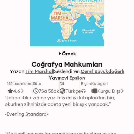
Örnek
Coğrafya Mahkumları
Yazan
Tim Marshall
Seslendiren
Cemil Büyükdöğerli
Yayınevi
Epsilon
182 puanlama
Süre
Dil
Biçim
Kategori
4.6
7Sa 58dk
Türkçe
Kurgu Dışı
“Jeopolitik üzerine yazılmış en iyi kitaplardan biri, 
okurken zihninizde adeta yeni bir ışık yanacak.”
-Evening Standard-
“Marshall zor sorular sormaktan ve bunlara cevap 