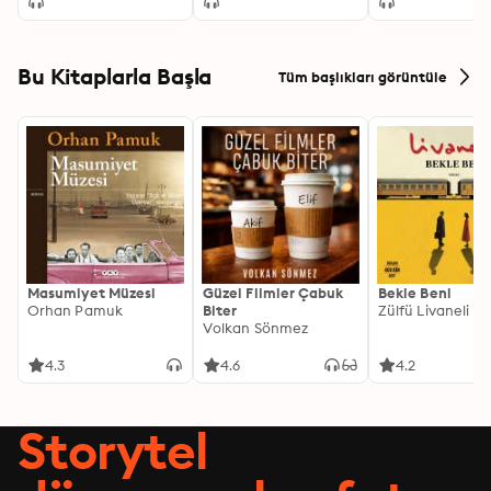
Bu Kitaplarla Başla
Tüm başlıkları görüntüle
Masumiyet Müzesi
Güzel Filmler Çabuk
Bekle Beni
Orhan Pamuk
Biter
Zülfü Livaneli
Volkan Sönmez
4.3
4.6
4.2
Storytel