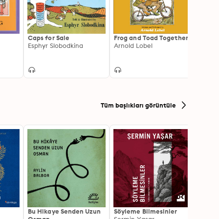
Caps for Sale
Frog and Toad Together
The B
Esphyr Slobodkina
Arnold Lobel
Sleep
Tüm başlıkları görüntüle
Bu Hikaye Senden Uzun
Söyleme Bilmesinler
Kürk 