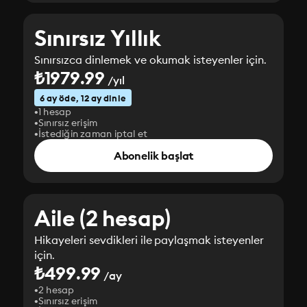
Sınırsız Yıllık
Sınırsızca dinlemek ve okumak isteyenler için.
₺1979.99
/yıl
6 ay öde, 12 ay dinle
1 hesap
Sınırsız erişim
İstediğin zaman iptal et
Abonelik başlat
Aile (2 hesap)
Hikayeleri sevdikleri ile paylaşmak isteyenler
için.
₺499.99
/ay
2 hesap
Sınırsız erişim