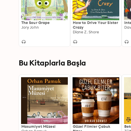
The Sour Grape
How to Drive Your Sister
Int
Jory John
Crazy
Dav
Diane Z. Shore
Bu Kitaplarla Başla
Masumiyet Müzesi
Güzel Filmler Çabuk
Bek