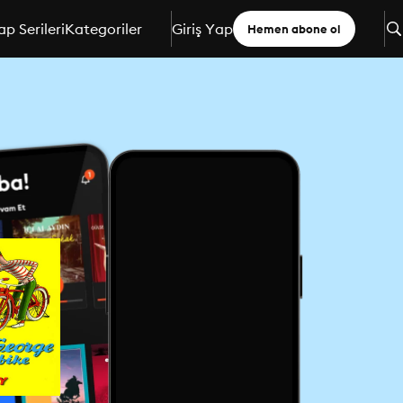
ap Serileri
Kategoriler
Giriş Yap
Hemen abone ol