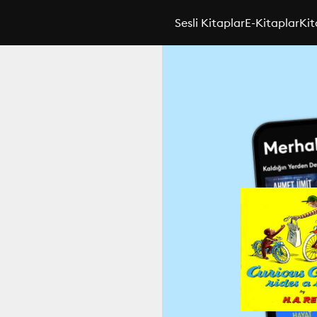
Sesli Kitaplar
E-Kitaplar
Kit