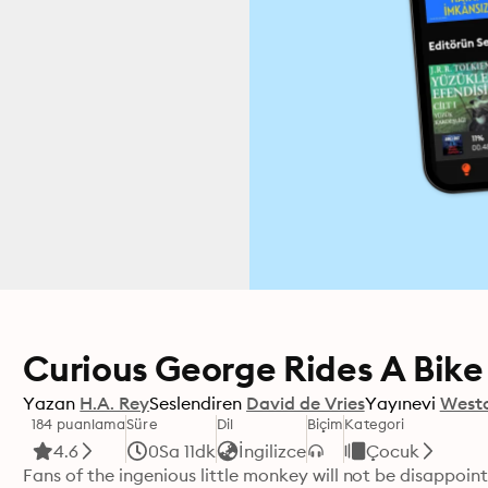
Curious George Rides A Bike
Yazan
H.A. Rey
Seslendiren
David de Vries
Yayınevi
West
184 puanlama
Süre
Dil
Biçim
Kategori
4.6
0Sa 11dk
İngilizce
Çocuk
Fans of the ingenious little monkey will not be disappoint