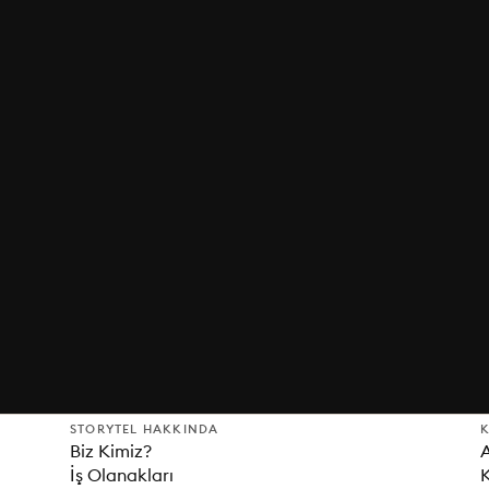
STORYTEL HAKKINDA
K
Biz Kimiz?
İş Olanakları
K