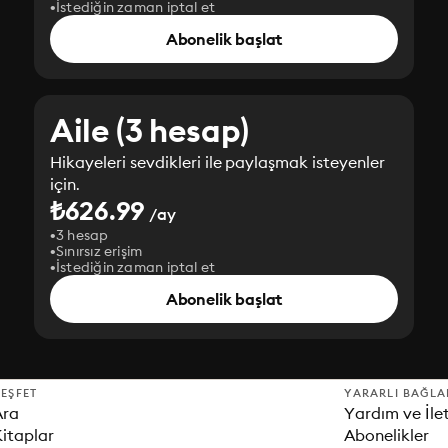
İstediğin zaman iptal et
Abonelik başlat
Aile (3 hesap)
Hikayeleri sevdikleri ile paylaşmak isteyenler
için.
₺626.99
/ay
3 hesap
Sınırsız erişim
İstediğin zaman iptal et
Abonelik başlat
EŞFET
YARARLI BAĞLA
Ara
Yardım ve İle
itaplar
Abonelikler