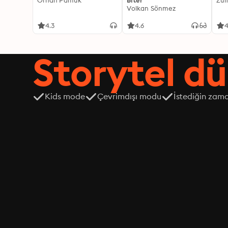
Orhan Pamuk
Biter
Zül
Volkan Sönmez
4.3
4.6
4
Storytel dü
Kids mode
Çevrimdışı modu
İstediğin zama