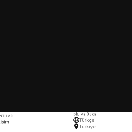
DIL VE ÜLKE
NTILAR
Türkçe
tişim
Türkiye