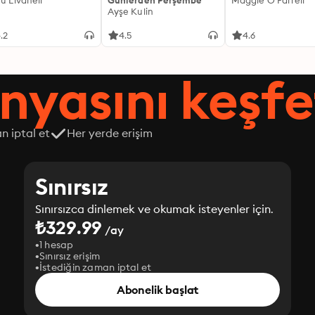
fü Livaneli
Günlerden Perşembe
Maggie O'Farrell
Ayşe Kulin
.2
4.5
4.6
nyasını keşfe
n iptal et
Her yerde erişim
Sınırsız
Sınırsızca dinlemek ve okumak isteyenler için.
₺329.99
/ay
1 hesap
Sınırsız erişim
İstediğin zaman iptal et
Abonelik başlat