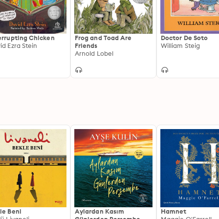
errupting Chicken
Frog and Toad Are
Doctor De Soto
id Ezra Stein
Friends
William Steig
Arnold Lobel
le Beni
Aylardan Kasım
Hamnet