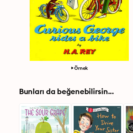
Örnek
Bunları da beğenebilirsin...