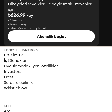
Hikayeleri sevdikleri ile paylaşmak isteyenler
için.
₺626.99
/ay
3 hesap
Sınırsız erişim
İstediğin zaman iptal et
Abonelik başlat
STORYTEL HAKKINDA
Biz Kimiz?
İş Olanakları
Uygulamadaki yeni özellikler
Investors
Press
Sürdürülebilirlik
Whistleblow
KEŞFET
Ara