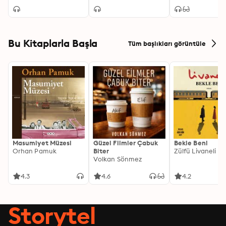
Bu Kitaplarla Başla
Tüm başlıkları görüntüle
Masumiyet Müzesi
Güzel Filmler Çabuk
Bekle Beni
Orhan Pamuk
Biter
Zülfü Livaneli
Volkan Sönmez
4.3
4.6
4.2
Storytel