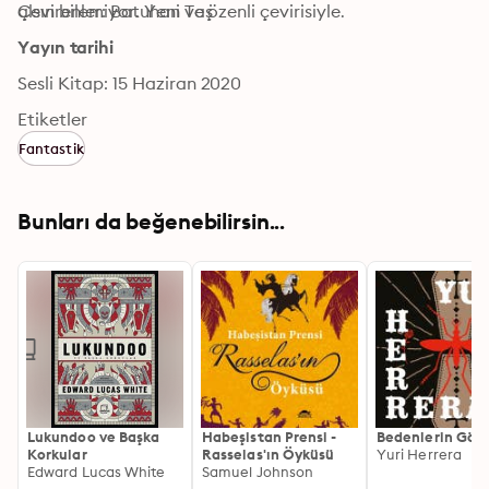
alsın bilemiyor. Yeni ve özenli çevirisiyle.
Çevirenler: Batuhan Taş
Yayın tarihi
Sesli Kitap: 15 Haziran 2020
Etiketler
Fantastik
Bunları da beğenebilirsin...
Lukundoo ve Başka
Habeşistan Prensi -
Bedenlerin Göç
Korkular
Rasselas'ın Öyküsü
Yuri Herrera
Edward Lucas White
Samuel Johnson