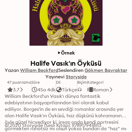
Örnek
Halife Vasık'ın Öyküsü
Yazan
William Beckford
Seslendiren
Gökmen Bayraktar
Yayınevi
Storyside
47 puanlama
Süre
Dil
Biçim
Kategori
3.7
4Sa 4dk
Türkçe
Roman
William Beckford'un Vasık'ı dünya fantastik 
edebiyatının başyapıtlarından biri olarak kabul 
ediliyor. Borges'in de en sevdiği romanlar arasında yer 
alan Halife Vasık'ın Öyküsü, haz düşkünü kahramanını 
öyle güzel hicvediyor ki, insan onda kendi portresini 
© 2020 Storyside (Sesli Kitap): 9789179418113
görmekten rahatsız mı olsun yoksa bundan da "haz" mı 