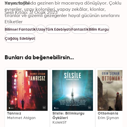
sonsuzluğunda gezinen bir maceraya dönüşüyor. Çoklu 
Yayın tarihi
evrenler, uzay kolonileri, yapay zekâlar, klonlar, 
Sesli Kitap: 31 Ocak 2023
tiranlar ve gizemli gezegenler hayal gücünün sınırlarını 
zorluyor. Orkun Uçar fantazyanın Türkiye’deki en 
Etiketler
büyük yazarlarından biri olduğunu bir kez daha 
Bilimsel Fantastik
Uzay
Türk Edebiyatı
Fantastik
Bilim Kurgu
kanıtlıyor. Biz okurlara düşen ise bu görkemli romanın 
Çağdaş Edebiyat
sayfaları arasında gezinirken aklımıza hâkim olmak.

“Eskiden insanlar görünmeyen tanrılara taparmış ama 
Bunları da beğenebilirsin...
bizim tanrılarımız aramızda dolaşıyor. Arkalarında kanlı 
ayak izleri bırakarak…”
Tanrısız
Silsile: Bilimkurgu
Ottomania
Mehmet Atılgan
Öyküleri
Erim Şişman
Kolektif