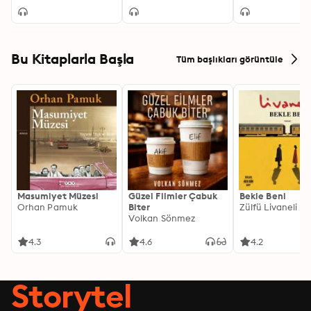
Bu Kitaplarla Başla
Tüm başlıkları görüntüle
Masumiyet Müzesi
Güzel Filmler Çabuk
Bekle Beni
Orhan Pamuk
Biter
Zülfü Livaneli
Volkan Sönmez
4.3
4.6
4.2
Storytel