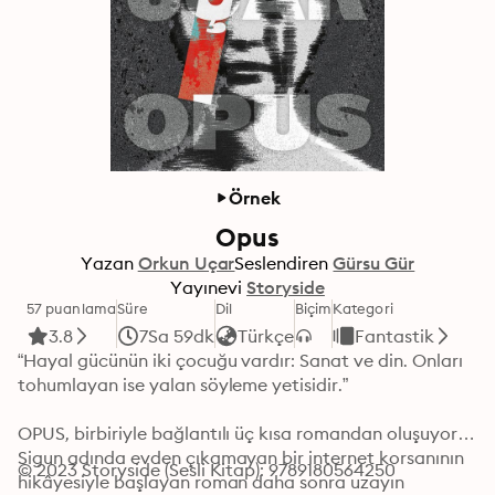
Örnek
Opus
Yazan
Orkun Uçar
Seslendiren
Gürsu Gür
Yayınevi
Storyside
57 puanlama
Süre
Dil
Biçim
Kategori
3.8
7Sa 59dk
Türkçe
Fantastik
“Hayal gücünün iki çocuğu vardır: Sanat ve din. Onları 
tohumlayan ise yalan söyleme yetisidir.”

OPUS, birbiriyle bağlantılı üç kısa romandan oluşuyor. 
Sigun adında evden çıkamayan bir internet korsanının 
© 2023 Storyside (Sesli Kitap): 9789180564250
hikâyesiyle başlayan roman daha sonra uzayın 