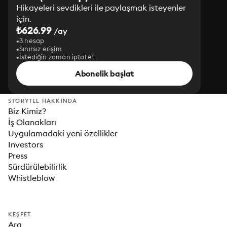
Hikayeleri sevdikleri ile paylaşmak isteyenler
için.
₺626.99
/ay
3 hesap
Sınırsız erişim
İstediğin zaman iptal et
Abonelik başlat
STORYTEL HAKKINDA
Biz Kimiz?
İş Olanakları
Uygulamadaki yeni özellikler
Investors
Press
Sürdürülebilirlik
Whistleblow
KEŞFET
Ara