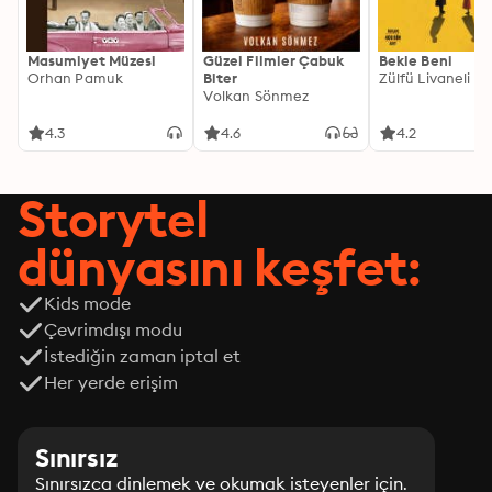
Masumiyet Müzesi
Güzel Filmler Çabuk
Bekle Beni
Orhan Pamuk
Biter
Zülfü Livaneli
Volkan Sönmez
4.3
4.6
4.2
Storytel
dünyasını keşfet:
Kids mode
Çevrimdışı modu
İstediğin zaman iptal et
Her yerde erişim
Sınırsız
Sınırsızca dinlemek ve okumak isteyenler için.