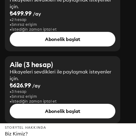
için.
₺499.99
/ay
2 hesap
Sınırsız erişim
İstediğin zaman iptal et
Abonelik başlat
Aile (3 hesap)
Hikayeleri sevdikleri ile paylaşmak isteyenler
için.
₺626.99
/ay
3 hesap
Sınırsız erişim
İstediğin zaman iptal et
Abonelik başlat
STORYTEL HAKKINDA
Biz Kimiz?