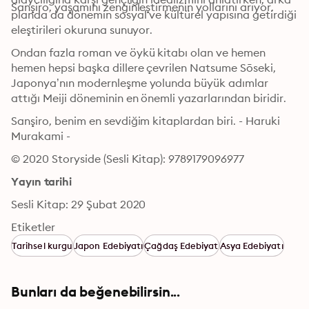
Sanşiro, yaşamını zenginleştirmenin yollarını arıyor.
planda da dönemin sosyal ve kültürel yapısına getirdiği 
eleştirileri okuruna sunuyor.
Ondan fazla roman ve öykü kitabı olan ve hemen 
hemen hepsi başka dillere çevrilen Natsume Sōseki, 
Japonya’nın modernleşme yolunda büyük adımlar 
attığı Meiji döneminin en önemli yazarlarından biridir.
Sanşiro, benim en sevdiğim kitaplardan biri. - Haruki 
Murakami -
© 2020 Storyside (Sesli Kitap): 9789179096977
Yayın tarihi
Sesli Kitap: 29 Şubat 2020
Etiketler
Tarihsel kurgu
Japon Edebiyatı
Çağdaş Edebiyat
Asya Edebiyatı
Bunları da beğenebilirsin...