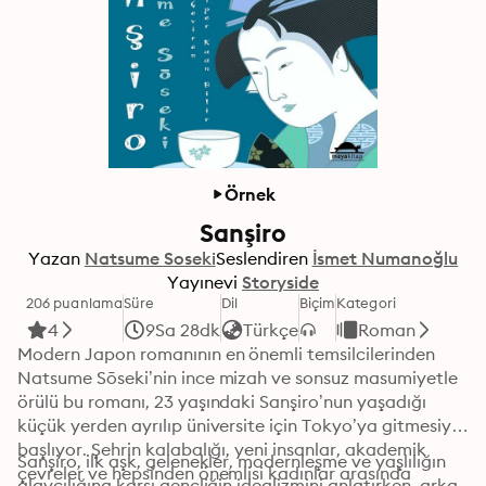
Örnek
Sanşiro
Yazan
Natsume Soseki
Seslendiren
İsmet Numanoğlu
Yayınevi
Storyside
206 puanlama
Süre
Dil
Biçim
Kategori
4
9Sa 28dk
Türkçe
Roman
Modern Japon romanının en önemli temsilcilerinden 
Natsume Sōseki’nin ince mizah ve sonsuz masumiyetle 
örülü bu romanı, 23 yaşındaki Sanşiro’nun yaşadığı 
küçük yerden ayrılıp üniversite için Tokyo’ya gitmesiyle 
başlıyor. Şehrin kalabalığı, yeni insanlar, akademik 
Sanşiro, ilk aşk, gelenekler, modernleşme ve yaşlılığın 
çevreler ve hepsinden önemlisi kadınlar arasında 
alaycılığına karşı gençliğin idealizmini anlatırken, arka 