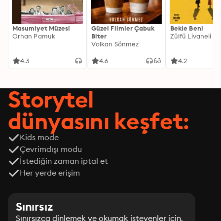
Masumiyet Müzesi
Güzel Filmler Çabuk
Bekle Beni
Orhan Pamuk
Biter
Zülfü Livaneli
Volkan Sönmez
4.3
4.6
4.2
Storytel
dünyasını keşfet:
Kids mode
Çevrimdışı modu
İstediğin zaman iptal et
Her yerde erişim
Sınırsız
Sınırsızca dinlemek ve okumak isteyenler için.