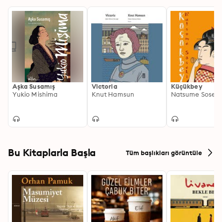
Aşka Susamış
Victoria
Küçükbey
Yukio Mishima
Knut Hamsun
Natsume Soseki
Bu Kitaplarla Başla
Tüm başlıkları görüntüle