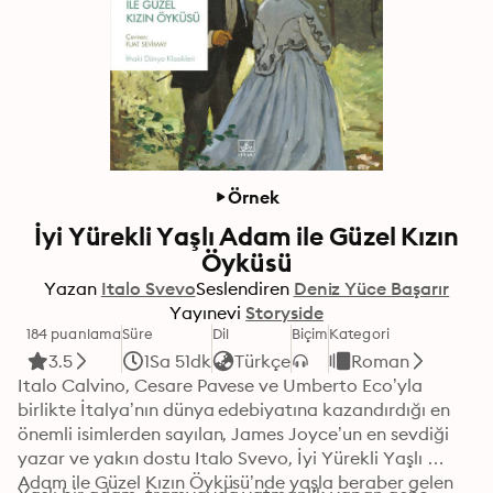
Örnek
İyi Yürekli Yaşlı Adam ile Güzel Kızın
Öyküsü
Yazan
Italo Svevo
Seslendiren
Deniz Yüce Başarır
Yayınevi
Storyside
184 puanlama
Süre
Dil
Biçim
Kategori
3.5
1Sa 51dk
Türkçe
Roman
Italo Calvino, Cesare Pavese ve Umberto Eco’yla 
birlikte İtalya’nın dünya edebiyatına kazandırdığı en 
önemli isimlerden sayılan, James Joyce’un en sevdiği 
yazar ve yakın dostu Italo Svevo, İyi Yürekli Yaşlı 
Adam ile Güzel Kızın Öyküsü’nde yaşla beraber gelen 