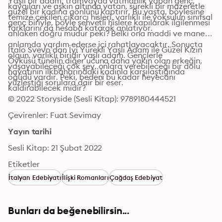
Yaşlı bir adam, tramvayda vatmanlık yapan genç, 
kaygıları ve aşkın altında yatan, sürekli bir mazeretle 
güzel bir kadına gönlünü kaptırır. Bu yaşta, böylesine 
temize çekilen çıkarcı hisleri, varlıklı ile yoksulun sınıfsal 
genç biriyle, böyle şehvetli hislere kapılarak ilgilenmesi 
farklarını da hesaba katarak anlatıyor.
ahlaken doğru mudur peki? Belki ona maddi ve manevi 
anlamda yardım ederse içi rahatlayacaktır. Sonuçta 
Italo Svevo’dan İyi Yürekli Yaşlı Adam ile Güzel Kızın 
olgun, varlıklı biridir yaşlı adam. Gençlerle 
Öyküsü tünelin diğer ucuna daha yakın olan erkeğin, 
yaşayabileceği çok şey, onlara verebileceği bir dolu 
hayatının ilkbaharındaki kadınla karşılaştığında 
öğüdü vardır. Peki, bedeni bu kadar heyecanı 
yüzleştiği sorulara dair bir eser.
kaldırabilecek midir?
© 2022 Storyside (Sesli Kitap): 9789180444521
Çevirenler: Fuat Sevimay
Yayın tarihi
Sesli Kitap: 21 Şubat 2022
Etiketler
İtalyan Edebiyatı
İlişki Romanları
Çağdaş Edebiyat
Bunları da beğenebilirsin...