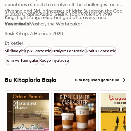
quantities of each to resolve all the challenges facing 
Vivenna and Siri, princesses of Idris; Susebron the God 
© 2020 GraphicAudio (Sesli Kitap): 9781645417910
King; Lightsong, reluctant god of bravery, and 
mysterious Vasher, the Warbreaker.
Yayın tarihi
Sesli Kitap: 3 Haziran 2020
Etiketler
Sürükleyici
Epik Fantastik
Kraliyet Fantastiği
Politik Fantastik
Tanrı ve Tanrıçalar
Radyo Tiyatrosu
Bu Kitaplarla Başla
Tüm başlıkları görüntüle