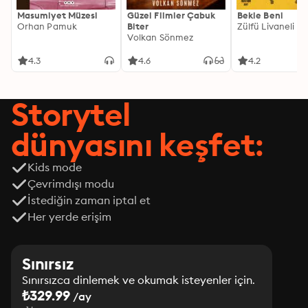
Masumiyet Müzesi
Güzel Filmler Çabuk
Bekle Beni
Orhan Pamuk
Biter
Zülfü Livaneli
Volkan Sönmez
4.3
4.6
4.2
Storytel
dünyasını keşfet:
Kids mode
Çevrimdışı modu
İstediğin zaman iptal et
Her yerde erişim
Sınırsız
Sınırsızca dinlemek ve okumak isteyenler için.
₺329.99
/ay