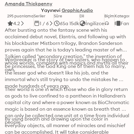
Amanda Thickpenny
Yayınevi
GraphicAudio
295 puanlama
Seriler
Süre
Dil
Biçim
Kategori
4.2
1 / 6
6Sa 15dk
İngilizce
Fanta
After bursting onto the fantasy scene with his 
acclaimed debut novel, Elantris, and following up with 
his blockbuster Mistborn trilogy, Brandon Sanderson 
proves again that he is today's leading master of what 
Tolkien called “secondary creation,” the invention of 
Warbreaker is the story of two sisters, who happen to 
whole worlds, complete with magics and myths all their 
be princesses, the God King one of them has to marry, 
own.
the lesser god who doesn't like his job, and the 
immortal who's still trying to undo the mistakes he 
made hundreds of years ago.
Their world is one in which those who die in glory return 
as gods to live confined to a pantheon in Hallandren's 
capital city and where a power known as BioChromatic 
magic is based on an essence known as breath that 
can only be collected one unit at a time from individual 
By using breath and drawing upon the color in 
people.
everyday objects, all manner of miracles and mischief 
can be accomplished. It will take considerable 