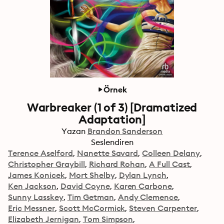
Örnek
Warbreaker (1 of 3) [Dramatized
Adaptation]
Yazan
Brandon Sanderson
Seslendiren
Terence Aselford
Nanette Savard
Colleen Delany
Christopher Graybill
Richard Rohan
A Full Cast
James Konicek
Mort Shelby
Dylan Lynch
Ken Jackson
David Coyne
Karen Carbone
Sunny Lasskey
Tim Getman
Andy Clemence
Eric Messner
Scott McCormick
Steven Carpenter
Elizabeth Jernigan
Tom Simpson