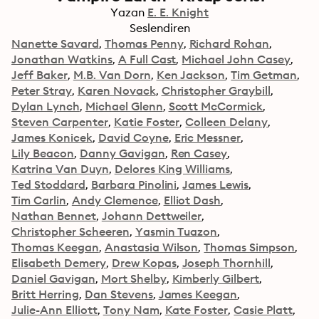
Yazan
E. E. Knight
Seslendiren
Nanette Savard
Thomas Penny
Richard Rohan
Jonathan Watkins
A Full Cast
Michael John Casey
Jeff Baker
M.B. Van Dorn
Ken Jackson
Tim Getman
Peter Stray
Karen Novack
Christopher Graybill
Dylan Lynch
Michael Glenn
Scott McCormick
Steven Carpenter
Katie Foster
Colleen Delany
James Konicek
David Coyne
Eric Messner
Lily Beacon
Danny Gavigan
Ren Casey
Katrina Van Duyn
Delores King Williams
Ted Stoddard
Barbara Pinolini
James Lewis
Tim Carlin
Andy Clemence
Elliot Dash
Nathan Bennet
Johann Dettweiler
Christopher Scheeren
Yasmin Tuazon
Thomas Keegan
Anastasia Wilson
Thomas Simpson
Elisabeth Demery
Drew Kopas
Joseph Thornhill
Daniel Gavigan
Mort Shelby
Kimberly Gilbert
Britt Herring
Dan Stevens
James Keegan
Julie-Ann Elliott
Tony Nam
Kate Foster
Casie Platt