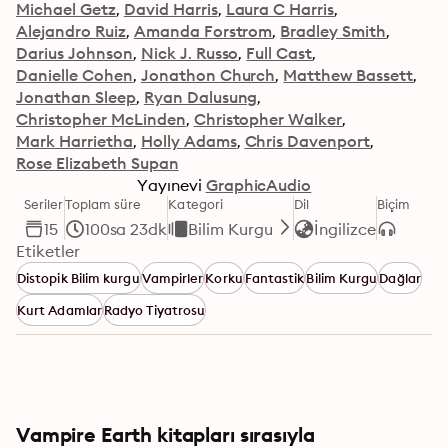
Michael Getz
David Harris
Laura C Harris
Alejandro Ruiz
Amanda Forstrom
Bradley Smith
Darius Johnson
Nick J. Russo
Full Cast
Danielle Cohen
Jonathon Church
Matthew Bassett
Jonathan Sleep
Ryan Dalusung
Christopher McLinden
Christopher Walker
Mark Harrietha
Holly Adams
Chris Davenport
Rose Elizabeth Supan
Yayınevi
GraphicAudio
Seriler
Toplam süre
Kategori
Dil
Biçim
15
100sa 23dk
Bilim Kurgu
İngilizce
Etiketler
Distopik Bilim kurgu
Vampirler
Korku
Fantastik
Bilim Kurgu
Dağlar
Kurt Adamlar
Radyo Tiyatrosu
Vampire Earth kitapları sırasıyla