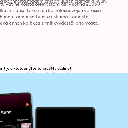
asta paenneita maanmiehiään uuden elämän alkuun.
tuivat heikoista olemattomiksi. Vuonna 2006 Ji 
lkutti isänsä tekemien kainalosauvojen varassa 
 hänen tarinansa tuosta uskomattomasta 
sekä ennen kaikkea sinnikkyydestä ja toivosta.
rit ja diktatuurit
Tositarinat
Muistelmat