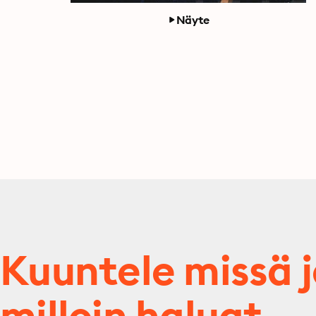
Näyte
Kuuntele missä 
milloin haluat