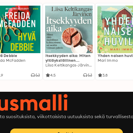
ä Debbie
Itsekkyyden aika: Miten
Yhden naisen huvi
ida McFadden
yltiöyksilöllinen
Mari Immo
kulttuurimme sai
Liisa Keltikangas-Järvinen
meidät voimaan pahoin
.9
4.5
3.8
ausmalli
ta suosituksista, viikottaisista uutuuksista sekä turvallisest