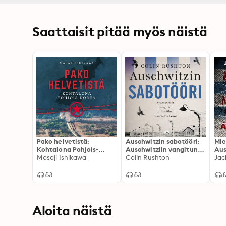
Saattaisit pitää myös näistä
Pako helvetistä:
Auschwitzin sabotööri:
Mie
Kohtalona Pohjois-
Auschwitziin vangitun
Aus
Korea
Masaji Ishikawa
brittisotilaan
Colin Rushton
Jac
uskomaton tarina
Aloita näistä