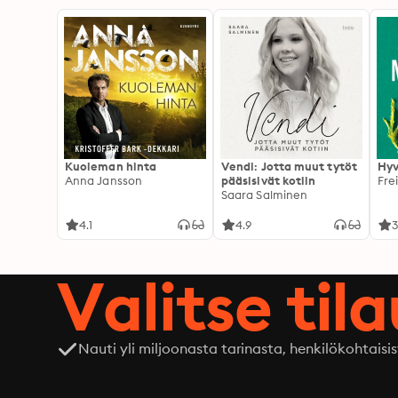
Kuoleman hinta
Vendi: Jotta muut tytöt
Hyv
Anna Jansson
pääsisivät kotiin
Fre
Saara Salminen
4.1
4.9
3
Valitse til
Nauti yli miljoonasta tarinasta, henkilökohtaisis