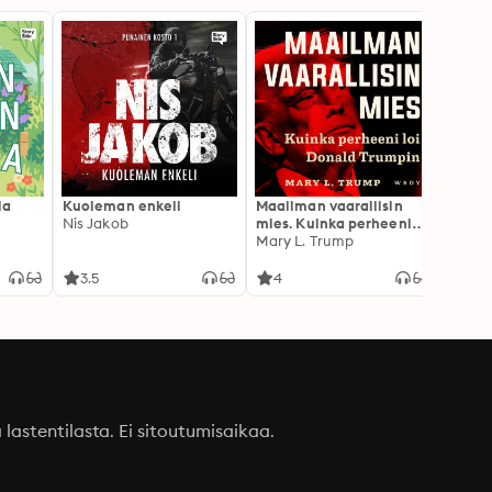
la
Kuoleman enkeli
Maailman vaarallisin
Palkk
Nis Jakob
mies. Kuinka perheeni
arvoi
loi Donald Trumpin
Mary L. Trump
Julia
3.5
4
4.2
a lastentilasta. Ei sitoutumisaikaa.