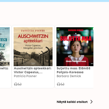
witz:
Auschwitzin apteekkari:
Suljettu maa: Elämää
Pako 
Victor Capesius,
Pohjois-Koreassa
Mies j
ltä
Mengelen proviisori
Patricia Posner
Barbara Demick
varoi
Jonat
Näytä kaikki otsikot