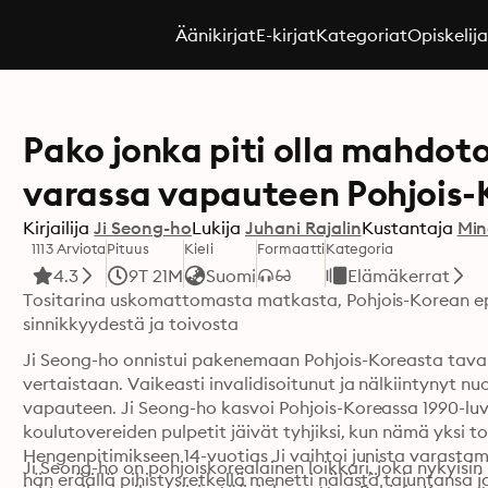
Äänikirjat
E-kirjat
Kategoriat
Opiskelij
Pako jonka piti olla mahdot
varassa vapauteen Pohjois-
Kirjailija
Ji Seong-ho
Lukija
Juhani Rajalin
Kustantaja
Min
1113 Arviota
Pituus
Kieli
Formaatti
Kategoria
4.3
9T 21M
Suomi
Elämäkerrat
Tositarina uskomattomasta matkasta, Pohjois-Korean epäi
sinnikkyydestä ja toivosta
Ji Seong-ho onnistui pakenemaan Pohjois-Koreasta taval
vertaistaan. Vaikeasti invalidisoitunut ja nälkiintynyt nu
vapauteen. Ji Seong-ho kasvoi Pohjois-Koreassa 1990-lu
koulutovereiden pulpetit jäivät tyhjiksi, kun nämä yksi to
Hengenpitimikseen 14-vuotias Ji vaihtoi junista varastam
Ji Seong-ho on pohjoiskorealainen loikkari, joka nykyisin 
hän eräällä pihistysretkellä menetti nälästä tajuntansa 