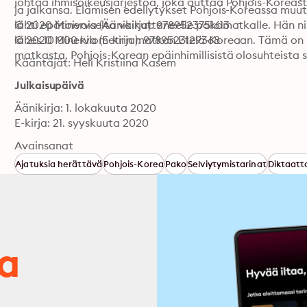
johtaa ihmisoikeusjärjestöä, joka auttaa Pohjois-Kore
ja jalkansa. Elämisen edellytykset Pohjois-Koreassa muut
lähti epätoivoiselta vaikuttaneelle pakomatkalle. Hän ni
© 2020 Minerva (Äänikirja): 9789523751613
lähes 10 000 kilometrin matkan Etelä-Koreaan. Tämä on
© 2020 Minerva (E-kirja): 9789523129368
matkasta, Pohjois-Korean epäinhimillisistä olosuhteista 
Kääntäjät: Heli Kristiina Kasem
Julkaisupäivä
Äänikirja: 1. lokakuuta 2020
E-kirja: 21. syyskuuta 2020
Avainsanat
Ajatuksia herättävä
Pohjois-Korea
Pako
Selviytymistarinat
Diktaatto
ja