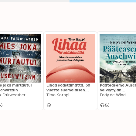
s joka murtautui
Lihaa säästämättä: 30
Pääteasema Ausch
chwitziin
vuotta suomalaisen
Selviytyjän
k Fairweather
pornobisneksen
Timo Korppi
muistiinpanot leiri
Eddy de Wind
etulinjassa