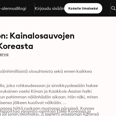
a-alennus
Blogi
Kirjaudu sisään
Kokeile ilmaiseksi
on: Kainalosauvojen
Koreasta
erva
nhimillisistä olosuhteista sekä ennen kaikkea 
la, joka rohkeudessaan ja sinnikkyydessään hakee 
orukainen vaelsi Kiinan ja Kaakkois-Aasian halki 
vun pahimman nälänhädän aikaan. Hän näki, miten 
isensa jälkeen kuolivat nälkään. 
aansa hiiltä ruokaan mustassa pörssissä. Kunnes 
harjoittaa yliopisto-opintoja Etelä-Koreassa ja 
ja jäi junan telomaksi. Ji menetti vasemman kätensä 