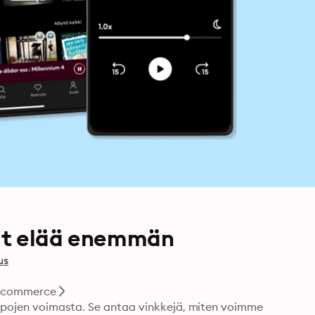
oit elää enemmän
us
t commerce
apojen voimasta. Se antaa vinkkejä, miten voimme 