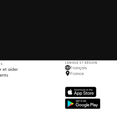
LANGUE ET RÉGION
ES
Français
 et aider
France
ents