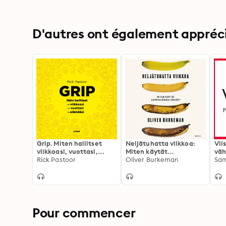
D'autres ont également apprécié
Grip. Miten hallitset
Neljätuhatta viikkoa:
Vii
viikkoasi, vuottasi,
Miten käytät
väh
elämääsi
Rick Pastoor
loppuelämäsi päivät?
Oliver Burkeman
päi
Sam
teh
onn
el
Pour commencer