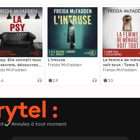
psy: Elle connaît tous
L'intruse
La femme de mén
 secrets, découvrez
Freida McFadden
voit tout - Tome 3
siens ...
ida McFadden
Freida McFadden
.6
2.9
3.5
ytel :
nt
Annulez à tout moment