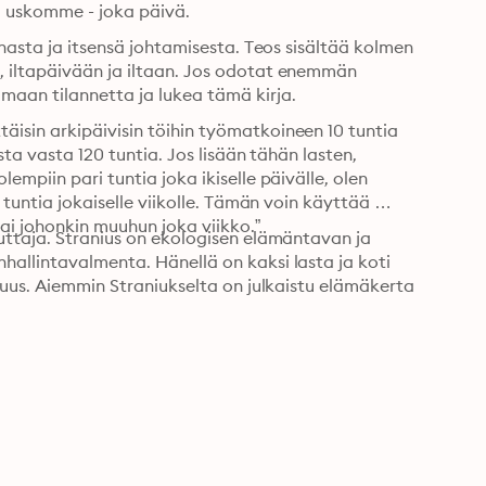
ä uskomme - joka päivä.
nnasta ja itsensä johtamisesta. Teos sisältää kolmen 
, iltapäivään ja iltaan. Jos odotat enemmän 
maan tilannetta ja lukea tämä kirja.
isin arkipäivisin töihin työmatkoineen 10 tuntia 
sta vasta 120 tuntia. Jos lisään tähän lasten, 
mpiin pari tuntia joka ikiselle päivälle, olen 
 tuntia jokaiselle viikolle. Tämän voin käyttää 
tai johonkin muuhun joka viikko.”
uttaja. Stranius on ekologisen elämäntavan ja 
hallintavalmenta. Hänellä on kaksi lasta ja koti 
suus. Aiemmin Straniukselta on julkaistu elämäkerta 