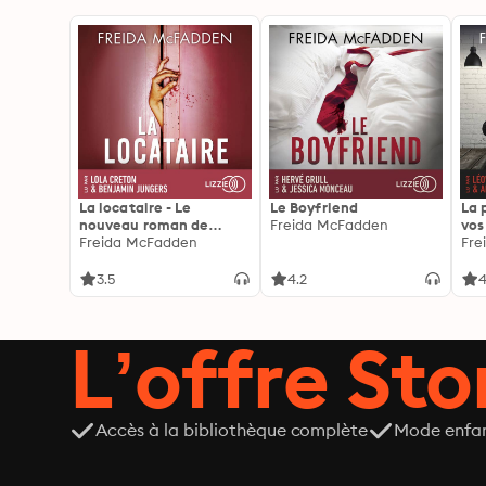
La locataire - Le
Le Boyfriend
La 
nouveau roman de
Freida McFadden
vos
l'autrice de La femme
Freida McFadden
les 
Fre
de ménage
3.5
4.2
4
L’offre Stor
Accès à la bibliothèque complète
Mode enfa