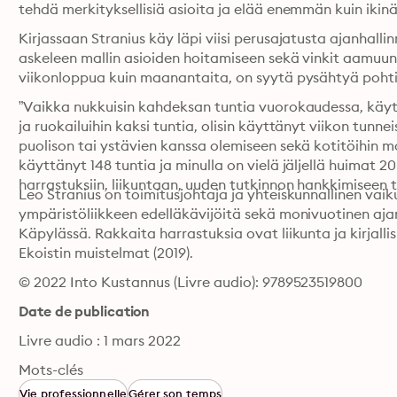
tehdä merkityksellisiä asioita ja elää enemmän kuin ikin
Kirjassaan Stranius käy läpi viisi perusajatusta ajanhalli
askeleen mallin asioiden hoitamiseen sekä vinkit aamuun
viikonloppua kuin maanantaita, on syytä pysähtyä pohti
”Vaikka nukkuisin kahdeksan tuntia vuorokaudessa, käyttä
ja ruokailuihin kaksi tuntia, olisin käyttänyt viikon tunnei
puolison tai ystävien kanssa olemiseen sekä kotitöihin mole
käyttänyt 148 tuntia ja minulla on vielä jäljellä huimat 20
harrastuksiin, liikuntaan, uuden tutkinnon hankkimiseen 
Leo Stranius on toimitusjohtaja ja yhteiskunnallinen vaik
ympäristöliikkeen edelläkävijöitä sekä monivuotinen ajan
Käpylässä. Rakkaita harrastuksia ovat liikunta ja kirjalli
Ekoistin muistelmat (2019).
© 2022 Into Kustannus (Livre audio): 9789523519800
Date de publication
Livre audio : 1 mars 2022
Mots-clés
Vie professionnelle
Gérer son temps