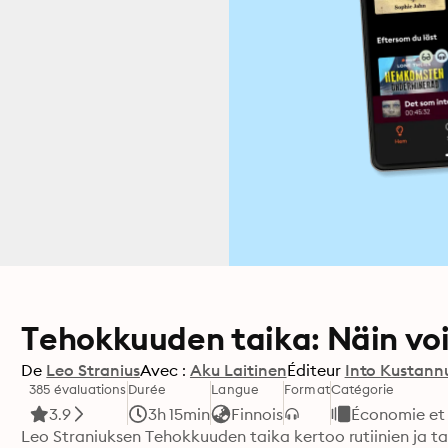
Tehokkuuden taika: Näin v
De
Leo Stranius
Avec :
Aku Laitinen
Éditeur
Into Kustann
385 évaluations
Durée
Langue
Format
Catégorie
3.9
3h 15min
Finnois
Économie e
Leo Straniuksen Tehokkuuden taika kertoo rutiinien ja t