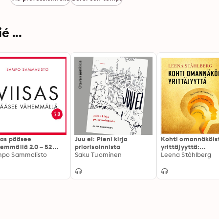
 ...
sas pääsee
Juu ei: Pieni kirja
Kohti omannäköis
emmällä 2.0 – 52
priorisoinnista
yrittäjyyttä:
vitettyä vinkkiä
po Sammalisto
Saku Tuominen
Omaelämäkerralli
Leena Ståhlberg
okkaampaan ja
valmentava opas
ellisempaan
yrittäjyyttä
ämään
harkitsevalle ja
yrittäjäksi aikoval