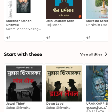
સોનિયા ગાંધીની પાસે આવી ગઈ.
Shikshan Oshoni
Jain Dharam Saar
Shwasni Serendi
Drishtie
Tej Saheb
Dr Nimitt Oza
Swami Anand Vairagya
Start with these
View all titles
Jewel Thief
Down Level
URAKKAPPISHA
Suhas Shirvalkar
Suhas Shirvalkar
ഉറക്കപ്പിശാച്
S P SARATH