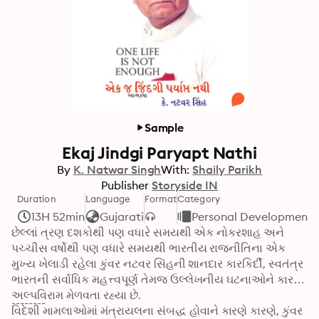
Sample
Ekaj Jindgi Paryapt Nathi
By
K. Natwar Singh
With:
Shaily Parikh
Publisher
Storyside IN
Duration
Language
Format
Category
13H 52min
Gujarati
Personal Development
છેલ્લાં ત્રણ દશકોથી પણ વધારે સમયથી એક નોકરશાહ અને 
પચ્ચીસ વર્ષોથી પણ વધારે સમયથી ભારતીય રાજનીતિના એક 
મુખ્ય ખેલાડી રહેલા કુંવર નટવર સિંહની શાનદાર કારકિર્દી, સ્વતંત્ર 
ભારતની સર્વાધિક મહત્ત્વપૂર્ણ તેમજ ઉલ્લેખનીય ઘટનાઓને કારણે 
અલ્પવિરામ મેળવતા રહ્યા છે.

--------
વિદેશી મામલાઓમાં મંત્રાયલના સંબદ્ધ હોવાને કારણે કારણે, કુંવર 