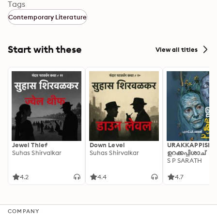
கொண்டுள்ளது

Tags
கல்வியியல் மாநாட்டுக் கஓவை என்னும் தமிழ்க் கணினி 
Contemporary Literature
ஆராய்ச்சி இதழ் தமிழ் கம்ப்யூட்டிங் ஜர்னல் என்று பெயர் மாற்றம் 
செய்யப்பட்டுள்ளது. இது 2023 ஆம் ஆண்டிற்கான இரண்டு 
இதழ்களில் முதல் இதழாகும்.
Start with these
View all titles
Jewel Thief
Down Level
URAKKAPPISHA
Suhas Shirvalkar
Suhas Shirvalkar
ഉറക്കപ്പിശാച്
S P SARATH
4.2
4.4
4.7
COMPANY