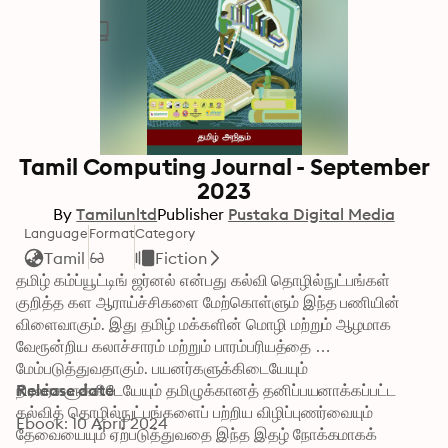
Tamil Computing Journal - September
2023
By
Tamilunltd
Publisher
Pustaka Digital Media
Language
Format
Category
Tamil
Fiction
தமிழ் கம்ப்யூட்டிங் ஜர்னல் என்பது கல்வி தொழில்நுட்பங்கள் 
குறித்த கள ஆராய்ச்சிகளை மேற்கொள்ளும் இந்த பணியின் 
விளைவாகும். இது தமிழ் மக்களின் மொழி மற்றும் ஆழமாக 
வேரூன்றிய கலாச்சாரம் மற்றும் பாரம்பரியத்தை 
மேம்படுத்துவதாகும். பயனர்களுக்கிடையேயும் 
நிரலர்களுக்கிடேயேயும் தமிழுக்கானத் தனிப்பயனாக்கப்பட்ட 
Release date
கல்வித் தொழில்நுட்பங்களைப் பற்றிய விழிப்புணர்வையும் 
Ebook: 10 April 2024
தேவையையும் ஏற்படுத்துவதை இந்த இதழ் நோக்கமாகக் 