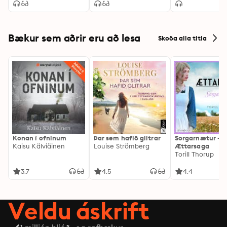
Bækur sem aðrir eru að lesa
Skoða alla titla
Konan í ofninum
Þar sem hafið glitrar
Sorgarnætur -
Kaisu Kälviäinen
Louise Strömberg
Ættarsaga
Torill Thorup
3.7
4.5
4.4
Veldu áskrift