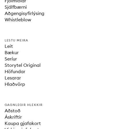
Fjölmiðlar
Sjálfbærni
Aðgengisyfirlýsing
Whistleblow
LESTU MEIRA
Leit
Bækur
Seríur
Storytel Original
Höfundar
Lesarar
Hlaðvörp
GAGNLEGIR HLEKKIR
Aðstoð
Áskriftir
Kaupa gjafakort