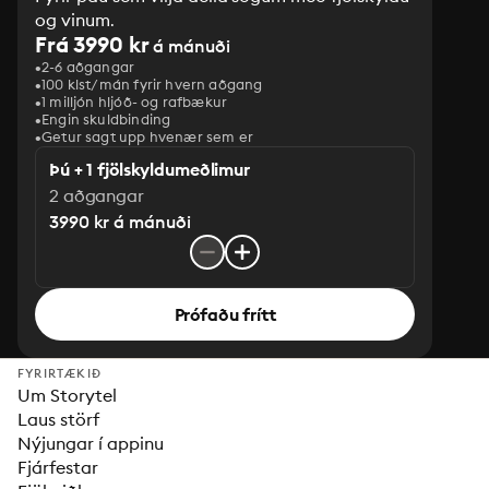
og vinum.
Frá 3990 kr
á mánuði
2-6 aðgangar
100 klst/mán fyrir hvern aðgang
1 milljón hljóð- og rafbækur
‎Engin skuldbinding
Getur sagt upp hvenær sem er
Þú + 1 fjölskyldumeðlimur
2 aðgangar
3990 kr á mánuði
Prófaðu frítt
FYRIRTÆKIÐ
Um Storytel
Laus störf
Nýjungar í appinu
Fjárfestar