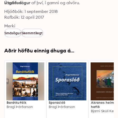
sagðar sögur af því, í gamni og alvöru.
Útgáfudagur
Hljóðbók: 1 september 2018
Rafbók: 12 april 2017
Merki
Smásögur
Skemmtilegt
Aðrir höfðu einnig áhuga á...
Baráttufólk
Sporaslóð
Akranes heima 
Bragi Þórðarson
Bragi Þórðarson
hafið