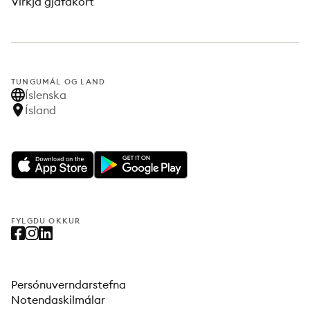
Virkja gjafakort
TUNGUMÁL OG LAND
Íslenska
Ísland
FYLGDU OKKUR
Persónuverndarstefna
Notendaskilmálar