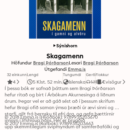
Sýnishorn
Skagamenn
Höfundur
Bragi Þórðarson
Lesari
Bragi Þórðarson
Útgefandi
Emma.is
32 einkunn
Lengd
Tungumál
Gerð
Flokkur
4
5 Klst. 52 mín.
íslenska
Ævisögur
Í þessa bók er safnað þáttum sem Bragi Þórðarson 
hefur ritað og birt í Árbókum Akurnesinga á liðnum 
árum. Þegar vel er að gáð sést að í þessum skrifum 
hefur Bragi ofið saman ýmsa þræði úr ævi sinni og 
starfi, allt frá bernsku til efri ára, og gefa þættirnir 
© 2018 Emma.is (Hljóðbók): 9789935203670
innsýn í lífshlaup hans. Hér er brugðið

© 2017 Emma.is (Rafbók): 9789935203663
upp skemmtilegum svipmyndum af samferðafólki og 