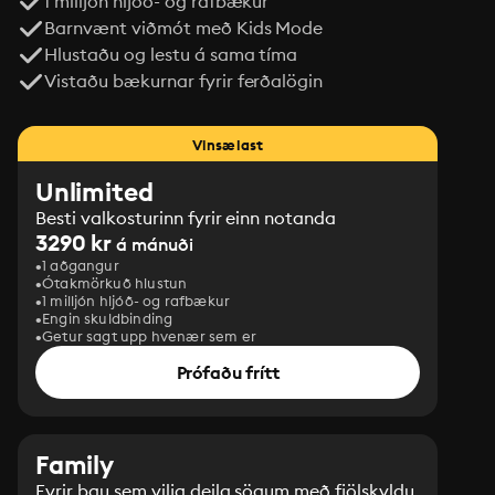
1 milljón hljóð- og rafbækur
Barnvænt viðmót með Kids Mode
Hlustaðu og lestu á sama tíma
Vistaðu bækurnar fyrir ferðalögin
Vinsælast
Unlimited
Besti valkosturinn fyrir einn notanda
3290 kr
á mánuði
1 aðgangur
Ótakmörkuð hlustun
1 milljón hljóð- og rafbækur
Engin skuldbinding
Getur sagt upp hvenær sem er
Prófaðu frítt
Family
Fyrir þau sem vilja deila sögum með fjölskyldu