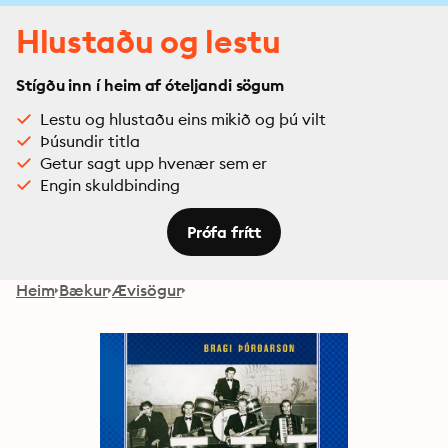
Hlustaðu og lestu
Stígðu inn í heim af óteljandi sögum
Lestu og hlustaðu eins mikið og þú vilt
Þúsundir titla
Getur sagt upp hvenær sem er
Engin skuldbinding
Prófa frítt
Heim
Bækur
Ævisögur