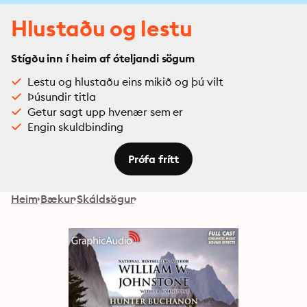
Hlustaðu og lestu
Stígðu inn í heim af óteljandi sögum
Lestu og hlustaðu eins mikið og þú vilt
Þúsundir titla
Getur sagt upp hvenær sem er
Engin skuldbinding
Prófa frítt
Heim
Bækur
Skáldsögur