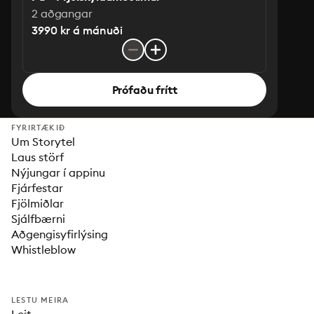
2 aðgangar
3990 kr á mánuði
Prófaðu frítt
FYRIRTÆKIÐ
Um Storytel
Laus störf
Nýjungar í appinu
Fjárfestar
Fjölmiðlar
Sjálfbærni
Aðgengisyfirlýsing
Whistleblow
LESTU MEIRA