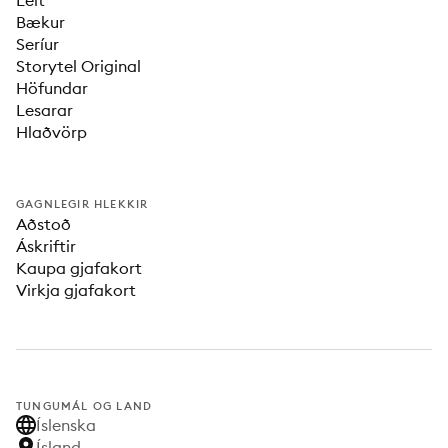
Leit
Bækur
Seríur
Storytel Original
Höfundar
Lesarar
Hlaðvörp
GAGNLEGIR HLEKKIR
Aðstoð
Áskriftir
Kaupa gjafakort
Virkja gjafakort
TUNGUMÁL OG LAND
Íslenska
Ísland