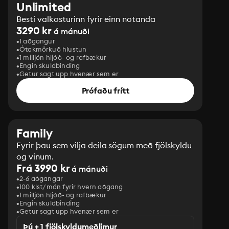
Unlimited
Besti valkosturinn fyrir einn notanda
3290 kr
á mánuði
1 aðgangur
Ótakmörkuð hlustun
1 milljón hljóð- og rafbækur
Engin skuldbinding
Getur sagt upp hvenær sem er
Prófaðu frítt
Family
Fyrir þau sem vilja deila sögum með fjölskyldu
og vinum.
Frá 3990 kr
á mánuði
2-6 aðgangar
100 klst/mán fyrir hvern aðgang
1 milljón hljóð- og rafbækur
‎Engin skuldbinding
Getur sagt upp hvenær sem er
Þú + 1 fjölskyldumeðlimur