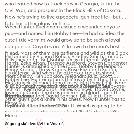
who learned how to track prey in Georgia, kill in the 
Civil War, and prospect in the Black Hills of Dakota. 
Now he's trying to live a peaceful gun-free life—but 
fate has other plans for him...
When Hunter Buchanon rescued a wounded coyote 
pup—and named him Bobby Lee—he had no idea the 
cute little varmint would grow up to be such a loyal 
companion. Coyotes aren't known to be man's best 
friend. Most of them are as fierce and wild as the Black 
Performed by Richard Rohan, Bradley Smith, Laura C 
Hills they roam. But Bobby Lee is different. When 
Harris, Zeke Alton, Terence Aselford, Steven Carpenter, 
Hunter is ambushed on the road, Bobby Lee leaps to 
Henry Kramer, Drew Kopas, Rose Elizabeth Supan, 
his defense. And when the attacker tries to shoot 
Mort Shelby, Ken Jackson, Alejandro Ruiz, Scott 
Bobby Lee, Hunter returns the favor by hitting the man 
McCormick, Michael John Casey, Matthew Pauli, Nora 
with a rock. By the time the smoke clears, the coyote-
© 2020 GraphicAudio (Hljóðbók): 9781648815461
Achrati, Keith Richards, James Konicek, David Coyne, 
loving ex-Confederate is covered in blood—and the 
James Lewis, Joel David Santner, Bill Gillett, Eric 
Útgáfudagur
other guy's got a knife in his chest. Now Hunter has to 
Messner.
explain it all to the local sheriff. Which is going to be 
Hljóðbók: 1 september 2020
tough. Because the man he just killed is the sheriff's 
Merki
deputy...
Söguleg skáldverk
Villta Vestrið