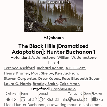
Sýnishorn
The Black Hills [Dramatized
Adaptation]: Hunter Buchanon 1
Höfundur
J.A. Johnstone
William W. Johnstone
Lesari
Terence Aselford
Richard Rohan
A Full Cast
Henry Kramer
Mort Shelby
Ken Jackson
Steven Carpenter
Drew Kopas
Rose Elizabeth Supan
Laura C. Harris
Bradley Smith
Zeke Alton
Útgefandi
GraphicAudio
2 einkunn
Sería
Lengd
Tungumál
Gerð
Flokkur
4
1 af 3
4 Klst. 32 mín.
enska
Skáld
Meet Hunter Buchanon, a towering mountain of a man 