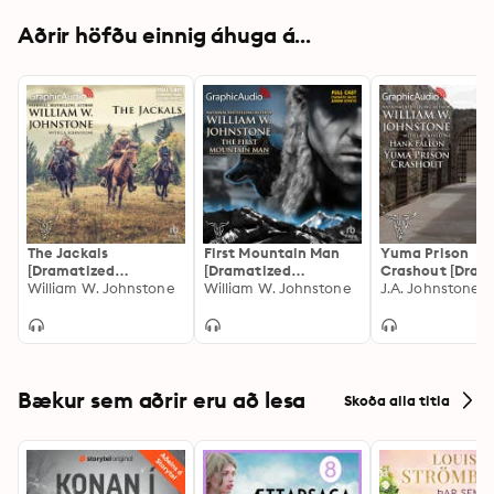
Aðrir höfðu einnig áhuga á...
The Jackals
First Mountain Man
Yuma Prison
[Dramatized
[Dramatized
Crashout [Dram
Adaptation]: The
William W. Johnstone
Adaptation]: The First
William W. Johnstone
Adaptation]: H
Jackals 1
Mountain Man 1
Fallon 1
Bækur sem aðrir eru að lesa
Skoða alla titla