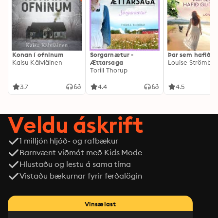
Konan í ofninum
Sorgarnætur -
Þar sem hafið gl
Kaisu Kälviäinen
Ættarsaga
Louise Strömbe
Torill Thorup
3.7
4.4
4.5
Veldu áskrift
1 milljón hljóð- og rafbækur
Barnvænt viðmót með Kids Mode
Hlustaðu og lestu á sama tíma
Vistaðu bækurnar fyrir ferðalögin
Vinsælast