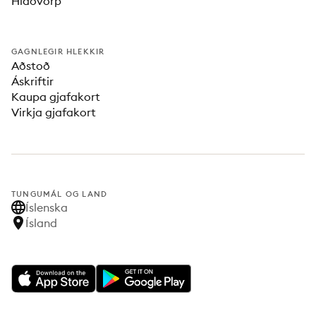
Hlaðvörp
GAGNLEGIR HLEKKIR
Aðstoð
Áskriftir
Kaupa gjafakort
Virkja gjafakort
TUNGUMÁL OG LAND
Íslenska
Ísland