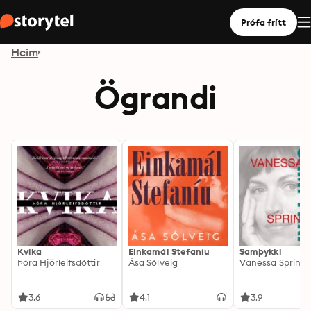
Prófa frítt
Heim
Ögrandi
Kvika
Einkamál Stefaníu
Samþykki
Þóra Hjörleifsdóttir
Ása Sólveig
Vanessa Spring
3.6
4.1
3.9