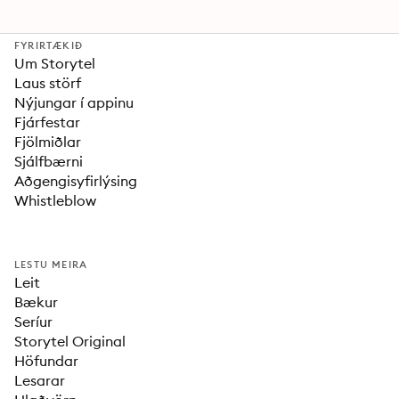
FYRIRTÆKIÐ
Um Storytel
Laus störf
Nýjungar í appinu
Fjárfestar
Fjölmiðlar
Sjálfbærni
Aðgengisyfirlýsing
Whistleblow
LESTU MEIRA
Leit
Bækur
Seríur
Storytel Original
Höfundar
Lesarar