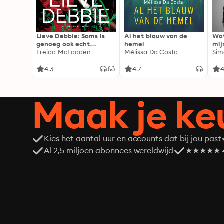
Lieve Debbie: Soms is
Al het blauw van de
Wat
genoeg ook echt
hemel
mij
genoeg...
Freida McFadden
Mélissa Da Costa
Sim
4.3
4.7
4
Maak je ke
Kies het aantal uur en accounts dat bij jou past
Al 2,5 miljoen abonnees wereldwijd
★★★★★ 4,