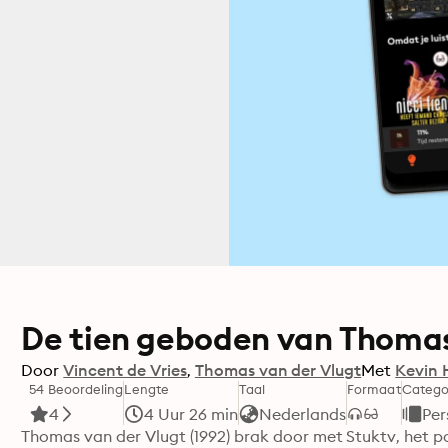
De tien geboden van Thomas
Door
Vincent de Vries
Thomas van der Vlugt
Met
Kevin 
54 Beoordeling
Lengte
Taal
Formaat
Catego
4
4 Uur 26 min
Nederlands
Per
Thomas van der Vlugt (1992) brak door met Stuktv, het 