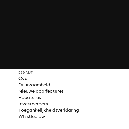
BEDRIJF
Over
Duurzaamheid
Nieuwe app features
Vacatures
Investeerders
Toegankelijkheidsverklaring
Whistleblow