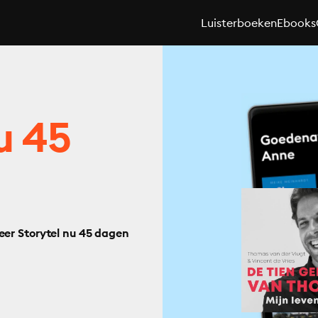
Luisterboeken
Ebooks
u 45
eer Storytel nu 45 dagen