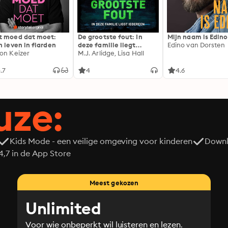
 moed dat moet:
De grootste fout: In
Mijn naam is Edino
n leven in flarden
deze familie liegt
Edino van Dorsten
on Keizer
iedereen
M.J. Arlidge, Lisa Hall
.7
4
4.6
uze:
Kids Mode - een veilige omgeving voor kinderen
Downl
7 in de App Store
Meest gekozen
Unlimited
Voor wie onbeperkt wil luisteren en lezen.