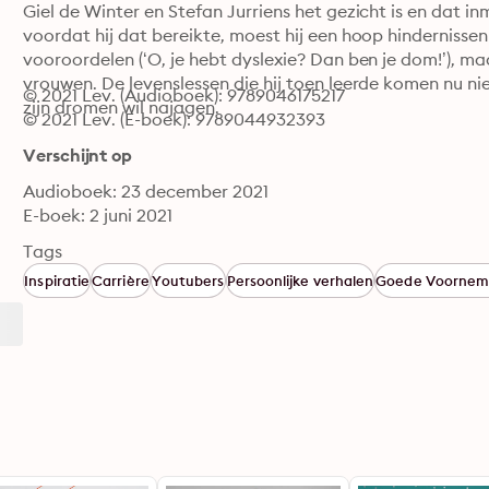
Giel de Winter en Stefan Jurriens het gezicht is en dat in
voordat hij dat bereikte, moest hij een hoop hindernissen 
vooroordelen (‘O, je hebt dyslexie? Dan ben je dom!’), ma
vrouwen. De levenslessen die hij toen leerde komen nu ni
© 2021 Lev. (Audioboek): 9789046175217
zijn dromen wil najagen.
© 2021 Lev. (E-boek): 9789044932393
Verschijnt op
Audioboek: 23 december 2021
E-boek: 2 juni 2021
Tags
Inspiratie
Carrière
Youtubers
Persoonlijke verhalen
Goede Voornem