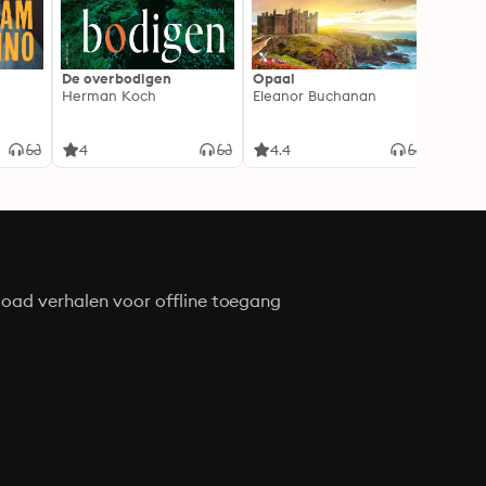
De overbodigen
Opaal
De No
Herman Koch
Eleanor Buchanan
Zeven
gehei
Soray
liefde
4
4.4
4.3
oad verhalen voor offline toegang