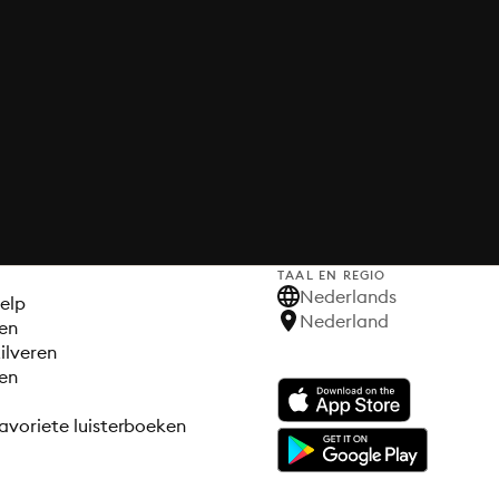
TAAL EN REGIO
S
Nederlands
elp
Nederland
en
ilveren
en
avoriete luisterboeken