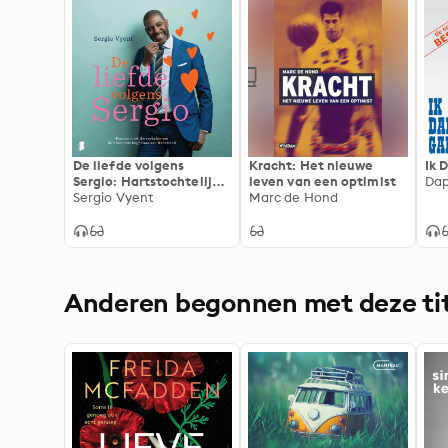
De liefde volgens
Kracht: Het nieuwe
Ik 
Sergio: Hartstochtelijke
leven van een optimist
Dap
verhalen van de
Sergio Vyent
Marc de Hond
bekendste koppelaar
van Nederland
Anderen begonnen met deze tit