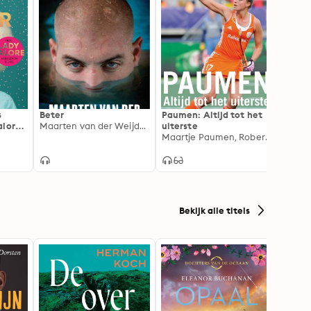
s
Beter
Paumen: Altijd tot het
Grand
alore
Maarten van der Weijden
uiterste
De Ne
Maartje Paumen, Robert Misset
gevan
Andrie
steaks
een w
verha
Bekijk alle titels