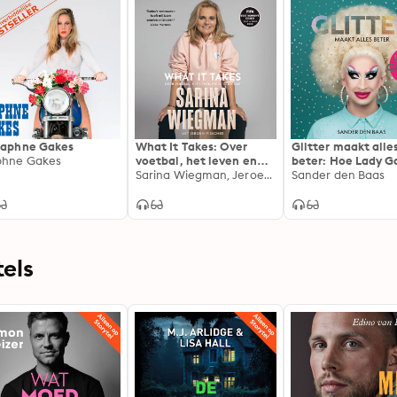
Daphne Gakes
What It Takes: Over
Glitter maakt alle
hne Gakes
voetbal, het leven en
beter: Hoe Lady G
leiderschap
Sarina Wiegman, Jeroen Visscher
mijn leven redde
Sander den Baas
els