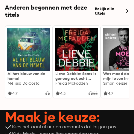
Anderen begonnen met deze
Bekijk alle
titels
titels
Al het blauw van de
Lieve Debbie: Soms is
Wat moed dat 
hemel
genoeg ook echt
mijn leven in fl
Mélissa Da Costa
genoeg...
Freida McFadden
Simon Keizer
4.7
4.3
4.7
Maak je keuze:
Kies het aantal uur en accounts dat bij jou past
Kids Mode - een veilige omgeving voor