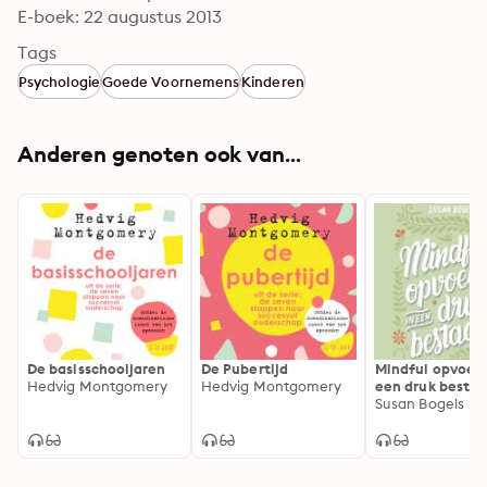
E-boek: 22 augustus 2013
Tags
Psychologie
Goede Voornemens
Kinderen
Anderen genoten ook van...
De basisschooljaren
De Pubertijd
Mindful opvoed
Hedvig Montgomery
Hedvig Montgomery
een druk bestaa
praktische gids 
Susan Bogels
mindful ouders