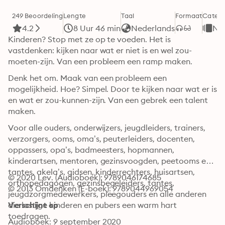
249 Beoordeling
Lengte
Taal
Formaat
Catego
4.2
8 Uur 46 min
Nederlands
Non
Kinderen? Stop met ze op te voeden. Het is 
vastdenken: kijken naar wat er niet is en wel zou-
moeten-zijn. Van een probleem een ramp maken.
Denk het om. Maak van een probleem een 
mogelijkheid. Hoe? Simpel. Door te kijken naar wat er is 
en wat er zou-kunnen-zijn. Van een gebrek een talent 
maken.
Voor alle ouders, onderwijzers, jeugdleiders, trainers, 
verzorgers, ooms, oma’s, peuterleiders, docenten, 
oppassers, opa’s, badmeesters, hopmannen, 
kinderartsen, mentoren, gezinsvoogden, peetooms en -
tantes, akela’s, gidsen, kinderrechters, huisartsen, 
© 2020 Lev. (Audioboek): 9789046174685
orthopedagogen, gezinsbegeleiders, tantes, 
© 2013 Omdenken (E-boek): 9789044969054
jeugdzorgmedewerkers, pleegouders en alle anderen 
die lastige kinderen en pubers een warm hart 
Verschijnt op
toedragen.
Audioboek: 9 september 2020