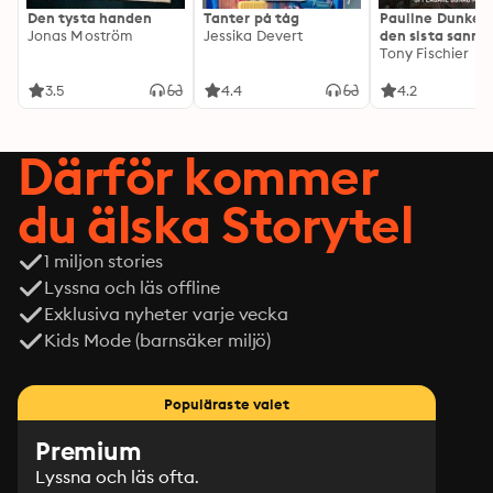
Den tysta handen
Tanter på tåg
Pauline Dunker 
Jonas Moström
Jessika Devert
den sista sanni
Tony Fischier
3.5
4.4
4.2
Därför kommer
du älska Storytel
1 miljon stories
Lyssna och läs offline
Exklusiva nyheter varje vecka
Kids Mode (barnsäker miljö)
Populäraste valet
Premium
Lyssna och läs ofta.