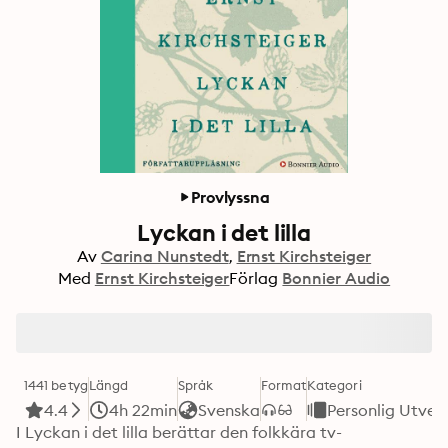
Provlyssna
Lyckan i det lilla
Av
Carina Nunstedt
Ernst Kirchsteiger
Med
Ernst Kirchsteiger
Förlag
Bonnier Audio
1441 betyg
Längd
Språk
Format
Kategori
4.4
4h 22min
Svenska
Personlig Utvec
I Lyckan i det lilla berättar den folkkära tv-