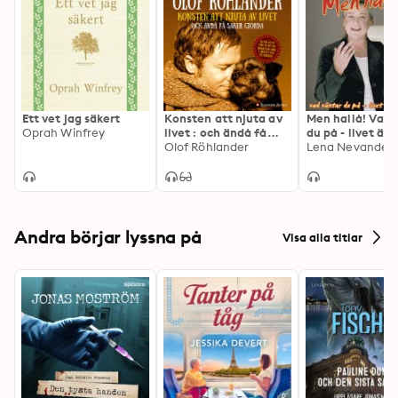
våra liv. Boken innehåller också både nya och gamla 
Ernst-citat: ”En vanlig sketen tisdag kan bli bra! Och 
alla kan bli en parabol för lycka!”
Ett vet jag säkert
Konsten att njuta av
Men hallå! Vad 
Oprah Winfrey
livet : och ändå få
du på - livet är 
saker gjorda
Olof Röhlander
nu!
Andra börjar lyssna på
Visa alla titlar