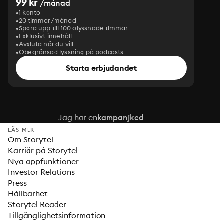
99 kr
/månad
1 konto
20 timmar/månad
Spara upp till 100 olyssnade timmar
Exklusivt innehåll
Avsluta när du vill
Obegränsad lyssning på podcasts
Starta erbjudandet
Jag har en
kampanjkod
LÄS MER
Om Storytel
Karriär på Storytel
Nya appfunktioner
Investor Relations
Press
Hållbarhet
Storytel Reader
Tillgänglighetsinformation