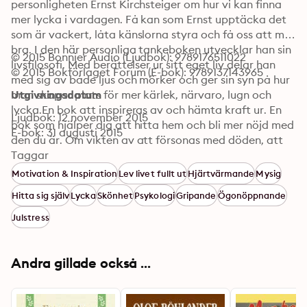
personligheten Ernst Kirchsteiger om hur vi kan finna 
mer lycka i vardagen. Få kan som Ernst upptäcka det 
som är vackert, låta känslorna styra och få oss att må 
bra. I den här personliga tankeboken utvecklar han sin 
© 2015 Bonnier Audio (Ljudbok): 9789176511022
livsfilosofi. Med berättelser ur sitt eget liv delar han 
© 2015 Bokförlaget Forum (E-bok): 9789137143965
med sig av både ljus och mörker och ger sin syn på hur 
man skapar plats för mer kärlek, närvaro, lugn och 
Utgivningsdatum
lycka.En bok att inspireras av och hämta kraft ur. En 
Ljudbok: 12 november 2015
bok som hjälper dig att hitta hem och bli mer nöjd med 
E-bok: 31 augusti 2015
den du är. Om vikten av att försonas med döden, att 
vänta in sin själ och att uppleva livet med alla fem 
Taggar
sinnen. Boken ger konkreta tips, till exempel vad det 
Motivation & Inspiration
Lev livet fullt ut
Hjärtvärmande
Mysig
innebär att leva efter ”korvkiosk-principen”. Och att ha 
Hitta sig själv
Lycka
Skönhet
Psykologi
Gripande
Ögonöppnande
regelbundna utvecklingssamtal med sig själv och sin 
partner.Tänk efter! Att träna huvudet är viktigare än 
Julstress
att träna kroppen, menar Ernst Kirchsteiger som 
sjunger långsamhetens lov på vägen mot ett mer 
harmoniskt och glädjefyllt liv. Sluta jaga. Var snäll mot 
Andra gillade också ...
dig själv. Världen går inte under om du inte gör allt 
idag.Lyckan i det lilla är en modern tankebok som får 
oss att reflektera över de val vi gör och hur vi lever 