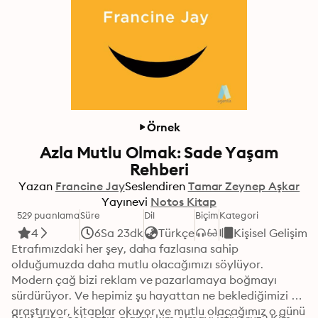
Örnek
Azla Mutlu Olmak: Sade Yaşam
Rehberi
Yazan
Francine Jay
Seslendiren
Tamar Zeynep Aşkar
Yayınevi
Notos Kitap
529 puanlama
Süre
Dil
Biçim
Kategori
4
6Sa 23dk
Türkçe
Kişisel Gelişim
Etrafımızdaki her şey, daha fazlasına sahip 
olduğumuzda daha mutlu olacağımızı söylüyor. 
Modern çağ bizi reklam ve pazarlamaya boğmayı 
sürdürüyor. Ve hepimiz şu hayattan ne beklediğimizi 
araştırıyor, kitaplar okuyor ve mutlu olacağımız o günü 