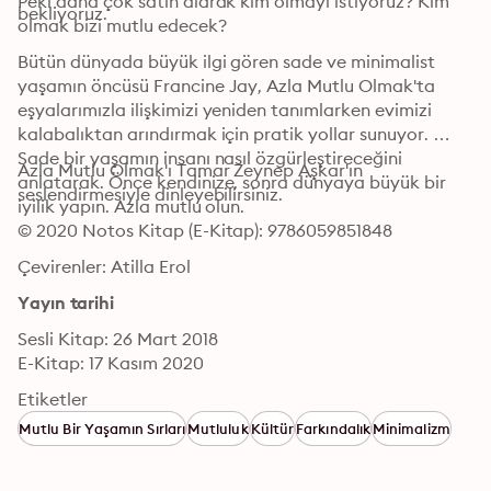
Peki daha çok satın alarak kim olmayı istiyoruz? Kim 
bekliyoruz.
olmak bizi mutlu edecek?
Bütün dünyada büyük ilgi gören sade ve minimalist 
yaşamın öncüsü Francine Jay, Azla Mutlu Olmak'ta 
eşyalarımızla ilişkimizi yeniden tanımlarken evimizi 
kalabalıktan arındırmak için pratik yollar sunuyor. 
Sade bir yaşamın insanı nasıl özgürleştireceğini 
Azla Mutlu Olmak'ı Tamar Zeynep Aşkar'ın 
anlatarak. Önce kendinize, sonra dünyaya büyük bir 
seslendirmesiyle dinleyebilirsiniz.
iyilik yapın. Azla mutlu olun.
© 2020 Notos Kitap (E-Kitap): 9786059851848
Çevirenler: Atilla Erol
Yayın tarihi
Sesli Kitap: 26 Mart 2018
E-Kitap: 17 Kasım 2020
Etiketler
Mutlu Bir Yaşamın Sırları
Mutluluk
Kültür
Farkındalık
Minimalizm