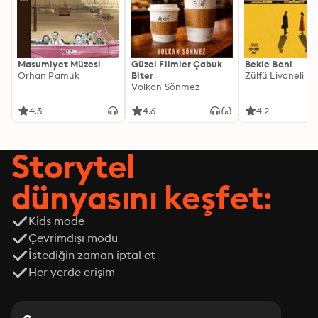
Masumiyet Müzesi
Güzel Filmler Çabuk
Bekle Beni
Orhan Pamuk
Biter
Zülfü Livaneli
Volkan Sönmez
4.3
4.6
4.2
Storytel
dünyasını keşfet:
Kids mode
Çevrimdışı modu
İstediğin zaman iptal et
Her yerde erişim