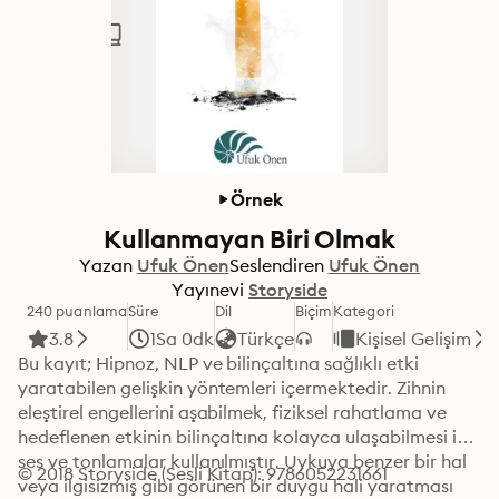
Örnek
Kullanmayan Biri Olmak
Yazan
Ufuk Önen
Seslendiren
Ufuk Önen
Yayınevi
Storyside
240 puanlama
Süre
Dil
Biçim
Kategori
3.8
1Sa 0dk
Türkçe
Kişisel Gelişim
Bu kayıt; Hipnoz, NLP ve bilinçaltına sağlıklı etki 
yaratabilen gelişkin yöntemleri içermektedir. Zihnin 
eleştirel engellerini aşabilmek, fiziksel rahatlama ve 
hedeflenen etkinin bilinçaltına kolayca ulaşabilmesi için 
ses ve tonlamalar kullanılmıştır. Uykuya benzer bir hal 
© 2018 Storyside (Sesli Kitap): 9786052231661
veya ilgisizmiş gibi görünen bir duygu hali yaratması 