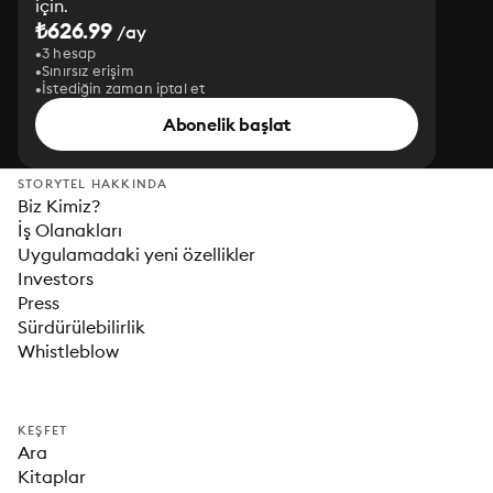
için.
₺626.99
/ay
3 hesap
Sınırsız erişim
İstediğin zaman iptal et
Abonelik başlat
STORYTEL HAKKINDA
Biz Kimiz?
İş Olanakları
Uygulamadaki yeni özellikler
Investors
Press
Sürdürülebilirlik
Whistleblow
KEŞFET
Ara
Kitaplar