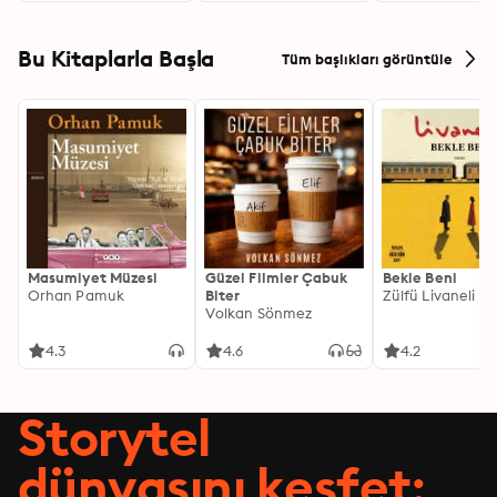
Bu Kitaplarla Başla
Tüm başlıkları görüntüle
Masumiyet Müzesi
Güzel Filmler Çabuk
Bekle Beni
Orhan Pamuk
Biter
Zülfü Livaneli
Volkan Sönmez
4.3
4.6
4.2
Storytel
dünyasını keşfet: