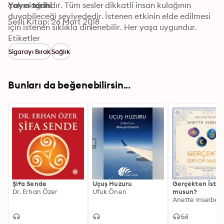
çok olağandır. Tüm sesler dikkatli insan kulağının 
Yayın tarihi
duyabileceği seviyededir. İstenen etkinin elde edilmesi 
Sesli Kitap: 26 Mart 2018
için istenen sıklıkla dinlenebilir. Her yaşa uygundur.
Etiketler
Sigarayı Bırak
Sağlık
Bunları da beğenebilirsin...
Şifa Sende
Uçuş Huzuru
Gerçekten İstiy
Dr. Erhan Özer
Ufuk Önen
musun?
Anette Inselber