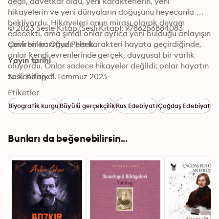
değil, davetkar oldu, yeni karakterlerin, yeni 
hikayelerin ve yeni dünyaların doğuşunu heyecanla 
bekliyordu. Hikayeleri onun mirası olarak devam 
© 2023 Sesle Kitap (Sesli Kitap): 9786256884083
edecekti, ama şimdi onlar ayrıca yeni bulduğu anlayışın 
canlı bir kanıtıydı: her karakteri hayata geçirdiğinde, 
Çevirenler: Oğuz Peltek
onlar kendi evrenlerinde gerçek, duygusal bir varlık 
Yayın tarihi
oluyordu. Onlar sadece hikayeler değildi; onlar hayatın 
ta kendisiydi.
Sesli Kitap: 3 Temmuz 2023
Etiketler
Biyografik kurgu
Büyülü gerçekçilik
Rus Edebiyatı
Çağdaş Edebiyat
Bunları da beğenebilirsin...