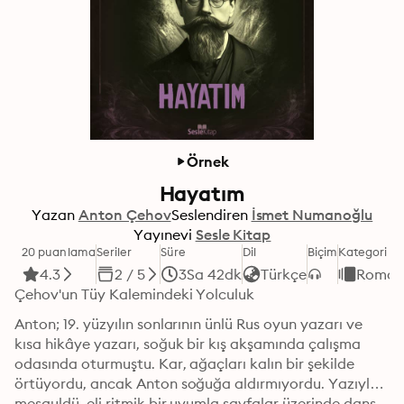
Örnek
Hayatım
Yazan
Anton Çehov
Seslendiren
İsmet Numanoğlu
Yayınevi
Sesle Kitap
20 puanlama
Seriler
Süre
Dil
Biçim
Kategori
4.3
2 / 5
3Sa 42dk
Türkçe
Roman
Çehov'un Tüy Kalemindeki Yolculuk
Anton; 19. yüzyılın sonlarının ünlü Rus oyun yazarı ve 
kısa hikâye yazarı, soğuk bir kış akşamında çalışma 
odasında oturmuştu. Kar, ağaçları kalın bir şekilde 
örtüyordu, ancak Anton soğuğa aldırmıyordu. Yazıyla 
meşguldü, eli ritmik bir uyumla sayfalar üzerinde dans 