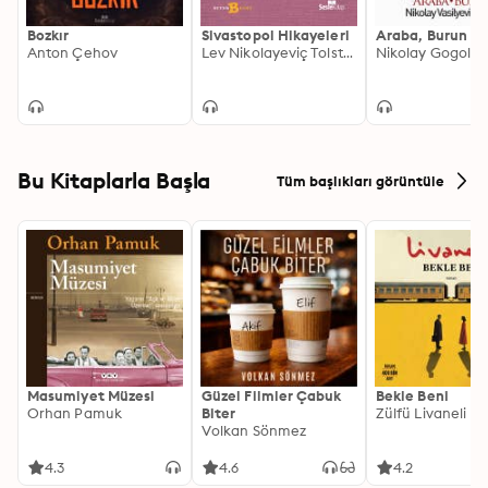
Bozkır
Sivastopol Hikayeleri
Araba, Burun
Anton Çehov
Lev Nikolayeviç Tolstoy
Nikolay Gogol
Bu Kitaplarla Başla
Tüm başlıkları görüntüle
Masumiyet Müzesi
Güzel Filmler Çabuk
Bekle Beni
Orhan Pamuk
Biter
Zülfü Livaneli
Volkan Sönmez
4.3
4.6
4.2