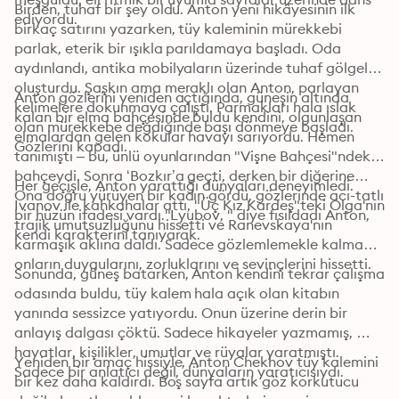
Birden, tuhaf bir şey oldu. Anton yeni hikâyesinin ilk 
ediyordu.
birkaç satırını yazarken, tüy kaleminin mürekkebi 
parlak, eterik bir ışıkla parıldamaya başladı. Oda 
aydınlandı, antika mobilyaların üzerinde tuhaf gölgeler 
oluşturdu. Şaşkın ama meraklı olan Anton, parlayan 
Anton gözlerini yeniden açtığında, güneşin altında 
kelimelere dokunmaya çalıştı. Parmakları hala ıslak 
kalan bir elma bahçesinde buldu kendini, olgunlaşan 
olan mürekkebe değdiğinde başı dönmeye başladı. 
elmalardan gelen kokular havayı sarıyordu. Hemen 
Gözlerini kapadı.
tanımıştı – bu, ünlü oyunlarından "Vişne Bahçesi"ndeki 
bahçeydi. Sonra ‘Bozkır’a geçti, derken bir diğerine… 
Her geçişle, Anton yarattığı dünyaları deneyimledi. 
Ona doğru yürüyen bir kadın gördü, gözlerinde acı-tatlı 
Ivanov ile kahkahalar attı, "Üç Kız Kardeş"teki Olga'nın 
bir hüzün ifadesi vardı."Lyubov, " diye fısıldadı Anton, 
trajik umutsuzluğunu hissetti ve Ranevskaya'nın 
kendi karakterini tanıyarak. 
karmaşık aklına daldı. Sadece gözlemlemekle kalmadı, 
onların duygularını, zorluklarını ve sevinçlerini hissetti.
Sonunda, güneş batarken, Anton kendini tekrar çalışma 
odasında buldu, tüy kalem hala açık olan kitabın 
yanında sessizce yatıyordu. Onun üzerine derin bir 
anlayış dalgası çöktü. Sadece hikayeler yazmamış, 
hayatlar, kişilikler, umutlar ve rüyalar yaratmıştı. 
Yeniden bir amaç hissiyle, Anton Chekhov tüy kalemini 
Sadece bir anlatıcı değil, dünyaların yaratıcısıydı.
bir kez daha kaldırdı. Boş sayfa artık göz korkutucu 