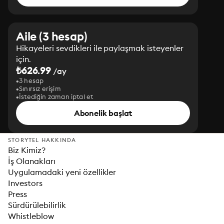
Aile (3 hesap)
Hikayeleri sevdikleri ile paylaşmak isteyenler
için.
₺626.99
/ay
3 hesap
Sınırsız erişim
İstediğin zaman iptal et
Abonelik başlat
STORYTEL HAKKINDA
Biz Kimiz?
İş Olanakları
Uygulamadaki yeni özellikler
Investors
Press
Sürdürülebilirlik
Whistleblow