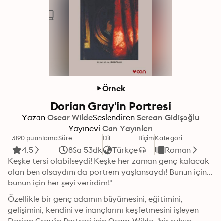
Örnek
Dorian Gray'in Portresi
Yazan
Oscar Wilde
Seslendiren
Sercan Gidişoğlu
Yayınevi
Can Yayınları
3190 puanlama
Süre
Dil
Biçim
Kategori
4.5
8Sa 53dk
Türkçe
Roman
Keşke tersi olabilseydi! Keşke her zaman genç kalacak 
olan ben olsaydım da portrem yaşlansaydı! Bunun için... 
bunun için her şeyi verirdim!"
Özellikle bir genç adamın büyümesini, eğitimini, 
gelişimini, kendini ve inançlarını keşfetmesini işleyen 
Dorian Gray'in Portresi için Oscar Wilde, 'bir ruhun 