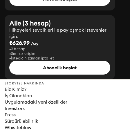
Aile (3 hesap)
Hikayeleri sevdikleri ile paylaşmak isteyenler
için.
₺626.99
/ay
3 hesap
Sınırsız erişim
İstediğin zaman iptal et
Abonelik başlat
STORYTEL HAKKINDA
Biz Kimiz?
İş Olanakları
Uygulamadaki yeni özellikler
Investors
Press
Sürdürülebilirlik
Whistleblow