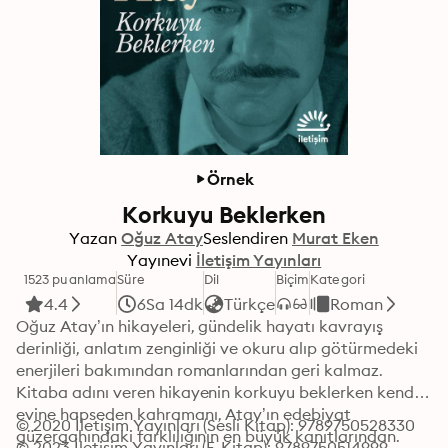
Örnek
Korkuyu Beklerken
Yazan
Oğuz Atay
Seslendiren
Murat Eken
Yayınevi
İletişim Yayınları
1523 puanlama
Süre
Dil
Biçim
Kategori
4.4
6Sa 14dk
Türkçe
Roman
Oğuz Atay’ın hikayeleri, gündelik hayatı kavrayış 
derinliği, anlatım zenginliği ve okuru alıp götürmedeki 
enerjileri bakımından romanlarından geri kalmaz. 
Kitaba adını veren hikayenin korkuyu beklerken kendini 
evine hapseden kahramanı, Atay’ın edebiyat 
© 2020 İletişim Yayınları (Sesli Kitap): 9789750528330
güzergahındaki farklılığının en büyük kanıtlarından. 
© 2023 İletişim Yayınları (E-Kitap): 9789750514999