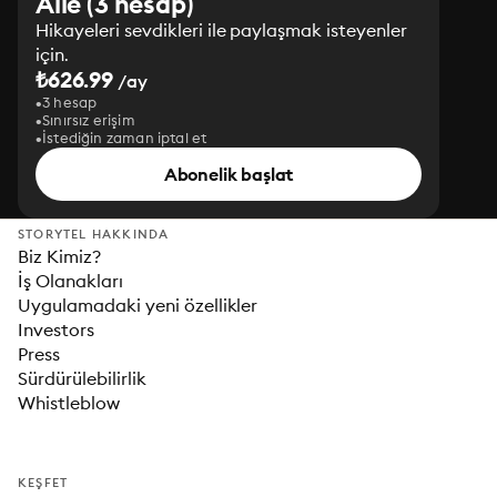
Aile (3 hesap)
Hikayeleri sevdikleri ile paylaşmak isteyenler
için.
₺626.99
/ay
3 hesap
Sınırsız erişim
İstediğin zaman iptal et
Abonelik başlat
STORYTEL HAKKINDA
Biz Kimiz?
İş Olanakları
Uygulamadaki yeni özellikler
Investors
Press
Sürdürülebilirlik
Whistleblow
KEŞFET