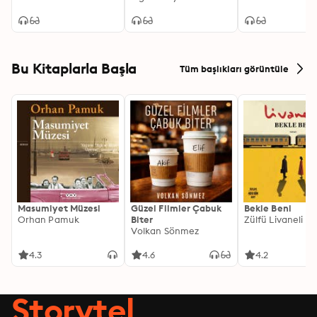
Bu Kitaplarla Başla
Tüm başlıkları görüntüle
Masumiyet Müzesi
Güzel Filmler Çabuk
Bekle Beni
Orhan Pamuk
Biter
Zülfü Livaneli
Volkan Sönmez
4.3
4.6
4.2
Storytel