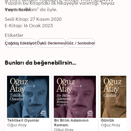
Yazarın bu kitaptaki ilk hikayeyle varettiği “beyaz 
mantolu adam” da öyle.
Yayın tarihi
Sesli Kitap: 27 Kasım 2020
E-Kitap: 16 Ocak 2023
Etiketler
Çağdaş Edebiyat
Öykü Derlemesi
Güz / Sonbahar
Bunları da beğenebilirsin...
Tehlikeli Oyunlar
Bir Bilim Adamının
Günlük
Oğuz Atay
Romanı
Oğuz Atay
Oğuz Atay