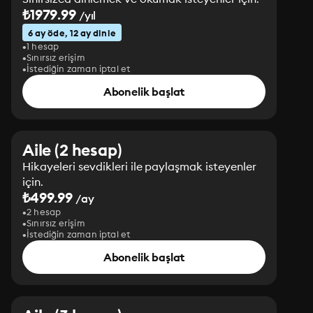
₺1979.99
/yıl
6 ay öde, 12 ay dinle
1 hesap
Sınırsız erişim
İstediğin zaman iptal et
Abonelik başlat
Aile (2 hesap)
Hikayeleri sevdikleri ile paylaşmak isteyenler
için.
₺499.99
/ay
2 hesap
Sınırsız erişim
İstediğin zaman iptal et
Abonelik başlat