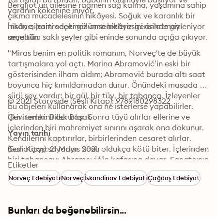
Bergljot’un ailesine rağmen sağ kalma, yaşamına sahip 
yaranın kökenine iniyor.
çıkma mücadelesinin hikâyesi. Soğuk ve karanlık bir 
hikâye, portredeki gülümsemelerin gerisinde gizleniyor 
İnsan ailesini seçemez ama hikâyesini anlatmayı 
ama tüm saklı şeyler gibi eninde sonunda açığa çıkıyor.
seçebilir.
"Miras benim en politik romanım, Norveç'te de büyük 
tartışmalara yol açtı. Marina Abramović’in eski bir 
gösterisinden ilham aldım; Abramović burada altı saat 
boyunca hiç kımıldamadan durur. Önündeki masada bir 
sürü şey vardır: bir gül, bir tüy, bir tabanca. İzleyenler 
© 2021 Storyside (Sesli Kitap): 9789180298322
bu objeleri kullanarak ona ne isterlerse yapabilirler. 
İlkin temkinli dururlar. Sonra tüyü alırlar ellerine ve 
Çevirenler: Dilek Başak
içlerinden biri mahremiyet sınırını aşarak ona dokunur. 
Yayın tarihi
Kendilerini kaptırırlar, birbirlerinden cesaret alırlar. 
(Sanatçıyı) soyarlar. Sonu oldukça kötü biter. İçlerinden 
Sesli Kitap: 21 Mayıs 2021
biri tabancayı Abramović’in kafasına dayar. Sanatçının 
Etiketler
hareketsizliği izleyenleri feci biçimde kışkırtmıştır. 
Norveç Edebiyatı
Norveç
İskandinav Edebiyatı
Çağdaş Edebiyat
Sonra, altı saatin bitiminde, sanatçı nihayet hareket 
ettiğinde geri çekilirler. Bu performanstan bahsederken 
Abramović, "Bana yaptıklarından dolayı bana 
Bunları da beğenebilirsin...
tahammül edemediler," demiştir. Miras'taki ailenin ana
