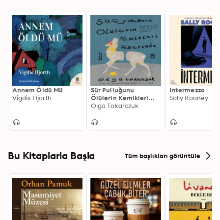
kahramanla ilişkisi de buna benzer." - Vigdis Hjorth
Annem Öldü Mü
Sür Pulluğunu
Intermezzo
Vigdis Hjorth
Ölülerin Kemikleri
Sally Rooney
Üzerinde
Olga Tokarczuk
Bu Kitaplarla Başla
Tüm başlıkları görüntüle