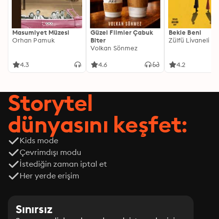
Masumiyet Müzesi
Güzel Filmler Çabuk
Bekle Beni
Orhan Pamuk
Biter
Zülfü Livaneli
Volkan Sönmez
4.3
4.6
4.2
Storytel
dünyasını keşfet:
Kids mode
Çevrimdışı modu
İstediğin zaman iptal et
Her yerde erişim
Sınırsız