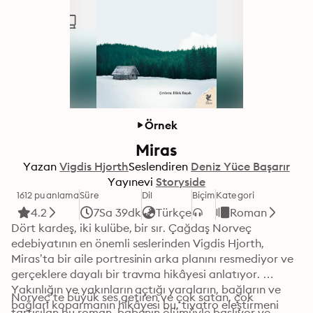
Örnek
Miras
Yazan
Vigdis Hjorth
Seslendiren
Deniz Yüce Başarır
Yayınevi
Storyside
1612 puanlama
Süre
Dil
Biçim
Kategori
4.2
7Sa 39dk
Türkçe
Roman
Dört kardeş, iki kulübe, bir sır. Çağdaş Norveç 
edebiyatının en önemli seslerinden Vigdis Hjorth, 
Miras’ta bir aile portresinin arka planını resmediyor ve 
gerçeklere dayalı bir travma hikâyesi anlatıyor. 
Yakınlığın ve yakınların açtığı yaraların, bağların ve 
Norveç’te büyük ses getiren ve çok satan, çok 
bağları koparmanın hikâyesi bu, tiyatro eleştirmeni 
tartışılan bu roman, babanın ölümüyle başlıyor ve 