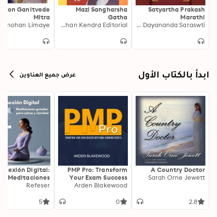
 Don Ganitvede
Mazi Sangharsha
Satyartha Prakash
Mitra
Gatha
Marathi
almohan Limaye
Pandit Narendra Vaidik Sanshodhan Kendra Editorial
Maharshi Dayananda Saraswti
ابدأ بالكتاب الأول
عرض جميع العناوين
onexión Digital:
PMP Pro: Transform
A Country Doctor
Meditaciones
Your Exam Success
Sarah Orne Jewett
as para Calma y
Refeser
with Game-Changing
Arden Blakewood
Claridad
Secrets: "Elevate your
PMP exam results!
5
0
2.8
Dive into
transformative audio