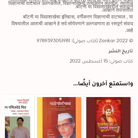
विज्ञानाची वाटचाल उलगडतील, विज्ञानाविषयी तत्वचिंतन करतील, त्यातील 
बॉटनी या विद्याशाखेवरील संवादाने. 
आव्हाने तपासतील. 
बॉटनी या विद्याशाखेचा इतिहास, वर्गीकरण विज्ञानाची वाटचाल , या 
विषयातील आताची आव्हाने हे सर्व सोपेपणाने उलगडणारा हा रसपूर्ण संवाद 
आहे.
© 2022 Zankar (كتاب صوتي): 9789393051981
تاريخ النشر
كتاب صوتي: 15 أغسطس 2022
واستمتع آخرون أيضًا...