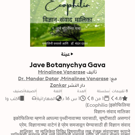
عينة
Jave Botanychya Gava
تأليف
Mrinalinee Vanarase
مع:
Mrinalinee Vanarase
Dr. Mandar Datar
دار النشر
Zankar
8 تقييمات
سلسلة
المدة
اللغة
الصيغة
تصنيف
4.8
1 من 8
1 س 16 د
المهاراتية
كتب واقع
इकोफिलिया म्हणजे आपल्या पृथ्वीनावाच्या घरासाठी, सृष्टीसाठी असणारं 
प्रेम. विज्ञानाच्या वाटेनं हे प्रेम समजावून घेण्यासाठी ही विज्ञान संवाद 
मालिका. या मालिकेत विविध विषयातील तज्ञ रंजक संवादाच्या रूपाने 
मालिकेची सुरवात होते आहे मृणालिनी वनारसे आणि डॉ मंदार दातार यांच्या 