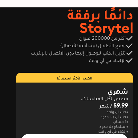
lessons for peak
دائمًا برفقة
performance on test
day."
Storytel
أكثر من 200000 عنوان
وضع الأطفال (بيئة آمنة للأطفال)
تنزيل الكتب للوصول إليها دون الاتصال بالإنترنت
الإلغاء في أي وقت
الكتب الأكثر استماعًا
شهري
قصص لكل المناسبات.
$9.99
/شهر
حساب واحد
حساب بلا حدود
1 حساب
استماع بلا حدود
إلغاء في أي وقت