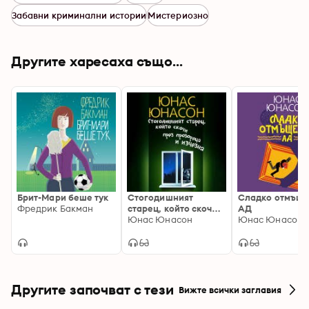
Забавни криминални истории
Мистериозно
Другите харесаха също...
Брит-Мари беше тук
Стогодишният
Сладко отмъщ
Фредрик Бакман
старец, който скочи
АД
през прозореца и
Юнас Юнасон
Юнас Юнасон
изчезна
Другите започват с тези
Вижте всички заглавия