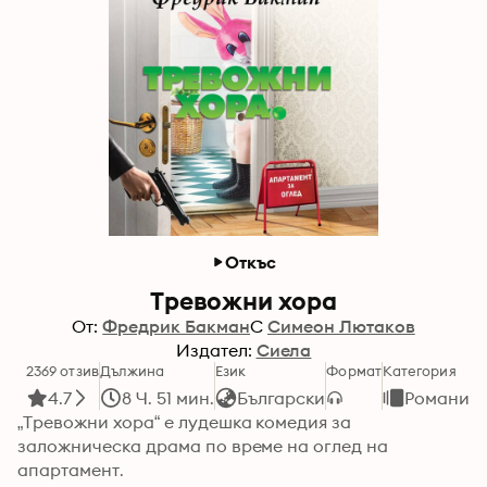
Откъс
Тревожни хора
От:
Фредрик Бакман
С
Симеон Лютаков
Издател:
Сиела
2369 отзив
Дължина
Език
Формат
Категория
4.7
8 Ч. 51 мин.
Български
Романи
„Тревожни хора“ е лудешка комедия за 
заложническа драма по време на оглед на 
апартамент.