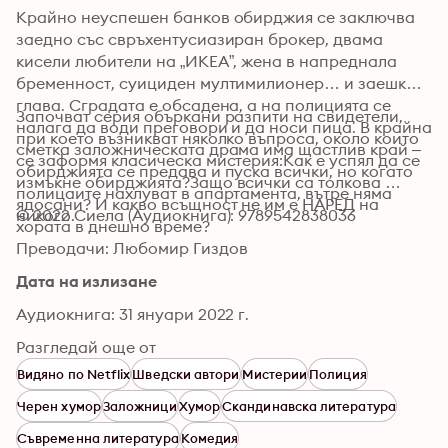
Крайно неуспешен банков обирджия се заключва 
заедно със свръхентусиазиран брокер, двама 
кисели любители на „ИКЕА”, жена в напреднала 
бременност, суициден мултимилионер… и заешка 
глава. Сградата е обсадена, а на полицията се 
Започват серия объркани разпити на свидетели, 
налага да води преговори и да носи пица. В крайна 
при което възникват няколко въпроса, около които 
сметка заложническата драма има щастлив край – 
се заформя класическа мистерия:Как е успял да се 
обирджията се предава и пуска всички, но когато 
измъкне обирджията?Защо всички са толкова 
полицаите нахлуват в апартамента, вътре няма 
ядосани? И какво всъщност не им е НАРЕД на 
никого.
© 2022 Сиела (Аудиокнига): 9789542838036
хората в днешно време?
Преводачи: Любомир Гиздов
Дата на излизане
Аудиокнига: 31 януари 2022 г.
Разгледай още от
Видяно по Netflix
Шведски автори
Мистерии
Полиция
Черен хумор
Заложници
Хумор
Скандинавска литература
Съвременна литература
Комедия