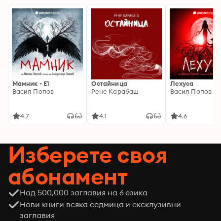
Мамник - E1
Остайница
Лехуса
Васил Попов
Рене Карабаш
Васил Попов
4.7
4.1
4.6
Изберете своя
абонамент
Над 500,000 заглавия на 6 езика
Нови книги всяка седмица и ексклузивни
заглавия