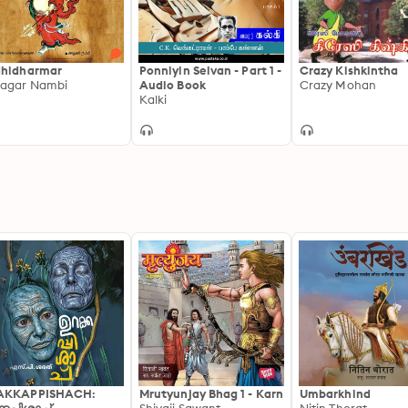
hidharmar
Ponniyin Selvan - Part 1 -
Crazy Kishkintha
agar Nambi
Audio Book
Crazy Mohan
Kalki
AKKAPPISHACH:
Mrutyunjay Bhag 1 - Karn
Umbarkhind