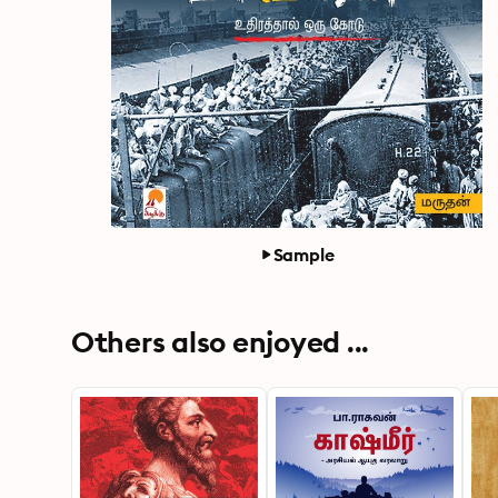
Sample
Others also enjoyed ...