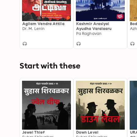
Agilam Vendra Attila
Kashmir Arasiyal
Bod
Dr. M. Lenin
Ayudha Varalaaru
Azh
Pa Raghavan
Start with these
Jewel Thief
Down Level
UR