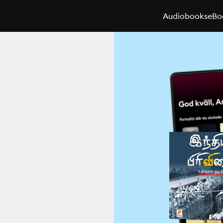
Audiobooks
eBo