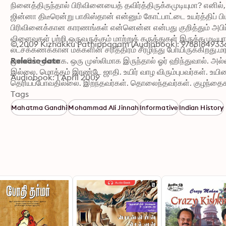
நினைத்திருந்தால் பிரிவினையைத் தவிர்த்திருக்கமுடியுமா? எனில்
ஜின்னா திடீரென்று பாகிஸ்தான் என்னும் கோட்பாட்டை உயர்த்திப் பி
பிரிவினைக்கான காரணங்கள் என்னென்ன என்பது குறித்தும் அபிப்
விளைவுகள் பற்றி ஒருவருக்கும் மாற்றுக் கருத்துகள் இருக்கமு
© 2009 Kizhakku Pathippagam (Audiobook): 9788184933
லட்சக்கணக்கான மக்களின் சரித்திரம் சீரழிந்து போயிருக்கிறது.மர
முஸ்லிம் மூலமாக. ஒரு முஸ்லிமாக இருந்தால் ஓர் ஹிந்துவால். அல்லத
Release date
இல்லை. மொத்தம் இரண்டே ஜாதி. உயிர் வாழ விரும்புபவர்கள். உயிரை
Audiobook: 1 April 2009
தெரியப்போவதில்லை. இறந்தவர்கள். தொலைந்தவர்கள். குழந்த
சகோதரிகள். பிரிந்த நண்பர்கள். உயிருடன் இருக்கிறார்களா இல்
Tags
துடித்துக்கொண்டிருப்பவர்கள். துயர் தாங்காமல் தங்கள் உயிரை 
Mahatma Gandhi
Mohammad Ali Jinnah
Informative
Indian History
இறந்துபோனவர்கள். இறந்து பிறந்த குழந்தைகள். பிறந்து இறந்த சி
பேயால் சுழற்றியடிக்கப்பட்ட இரு தேசத்து மக்களின் உலுக்கியெடுக்கு