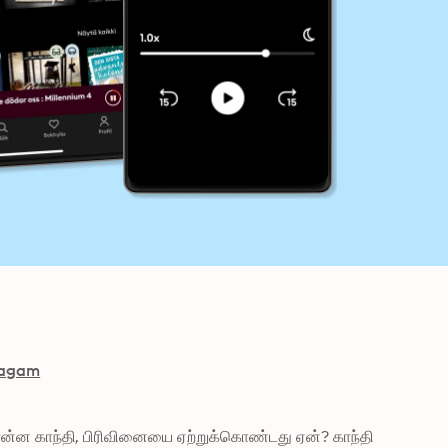
pagam
ன்ன காந்தி, பிரிவினையை ஏற்றுக்கொண்டது ஏன்? காந்தி 