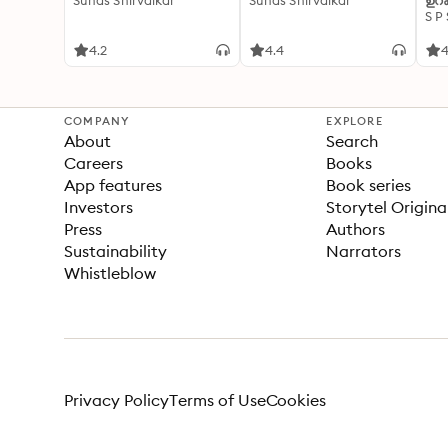
Suhas Shirvalkar
Suhas Shirvalkar
ഉറക
S P
4.2
4.4
4
COMPANY
EXPLORE
About
Search
Careers
Books
App features
Book series
Investors
Storytel Origina
Press
Authors
Sustainability
Narrators
Whistleblow
Privacy Policy
Terms of Use
Cookies