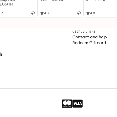
്കപ്പിശാച്
Shivaji Sawant
Nitin Thorat
 SARATH
.7
4.3
4.8
USEFUL LINKS
Contact and help
Redeem Giftcard
ls