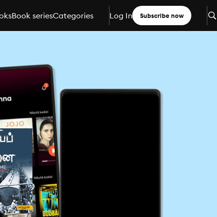
oks
Book series
Categories
Log In
Subscribe now