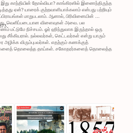
, இது காந்தியின் தோல்வியா? காங்கிரஸில் இணைந்திருந்த 
டித்தது ஏன்? யாரைக் குற்றவாளியாக்கலாம் என்பது பற்றியும் 
பிராயங்கள் மாறுபடலாம். ஆனால், பிரிவினையின் 
டியாது. வெளிப்படையான விளைவுகள் அவை. பல 
673
ணம் மட்டுமே நிச்சயம். ஓர் ஹிந்துவாக இருந்தால் ஒரு 
ு சீக்கியரால். நல்லவர்கள், கெட்டவர்கள் என்று யாரும் 
 அழிக்க விரும்புபவர்கள். எதற்கும் கணக்குத் 
ைகளைத் தொலைத்த தாய்கள். சகோதரர்களைத் தொலைத்த 
லையா என்பது தெரியாமலேயே இந்த நிமிடம் வரை 
மாய்த்துக்கொண்டவர்கள். மனச்சிதைவுக்கு ஆளாகி 
சுக்கள். இது அரசியல் வரலாறு மட்டுமல்ல. மதவெறி என்னும் 
ம் சரித்திரமும் கூட.